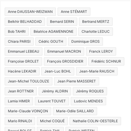
Anne DAUSSAN-WEIZMAN
Anne STÉMART
Belkhir BELHADDAD
Bernard SERIN
Bertrand MERTZ
Bob TAHRI
Béatrice AGAMENNONE
Charlotte LEDUC
Chiara PARISI
Cédric GOUTH
Dominique GROS
Emmanuel LEBEAU
Emmanuel MACRON
Franck LEROY
Françoise GROLET
François GROSDIDIER
Frédéric SCHNUR
Hacène LEKADIR
Jean-Luc BOHL
Jean-Marie RAUSCH
Jean-Michel TOULOUZE
Jean Pierre MASSERET
Jean ROTTNER
Jérémy ALDRIN
Jérémy ROQUES
Lamia HIMER
Laurent TOUVET
Ludovic MENDES
Marie-Claude VOINÇON
Marie-Odile SAILLARD
Mario RINALDI
Michel COQUÉ
Nathalie COLIN-OESTERLE
Pascal BOLOT
Patrick THIL
Patrick WEITEN