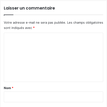
Laisser un commentaire
Votre adresse e-mail ne sera pas publiée.
Les champs obligatoires
sont indiqués avec
*
C
o
m
m
e
n
t
a
Nom
*
i
r