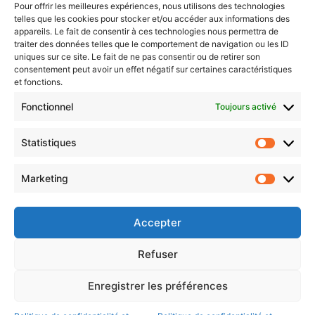
Pour offrir les meilleures expériences, nous utilisons des technologies
telles que les cookies pour stocker et/ou accéder aux informations des
Newsletter gratuite
appareils. Le fait de consentir à ces technologies nous permettra de
traiter des données telles que le comportement de navigation ou les ID
uniques sur ce site. Le fait de ne pas consentir ou de retirer son
consentement peut avoir un effet négatif sur certaines caractéristiques
et fonctions.
Choisissez : matin, soir ou hebdo ?
Fonctionnel
Toujours activé
Les infos essentielles de la région à lire au moment où cela vous
arrange !
Statistiques
Statistiq
Entrez
votre
Marketing
Marketin
adresse
e-
mail
Accepter
Evénements
Refuser
Enregistrer les préférences
AI now
Festival Constellations Metz