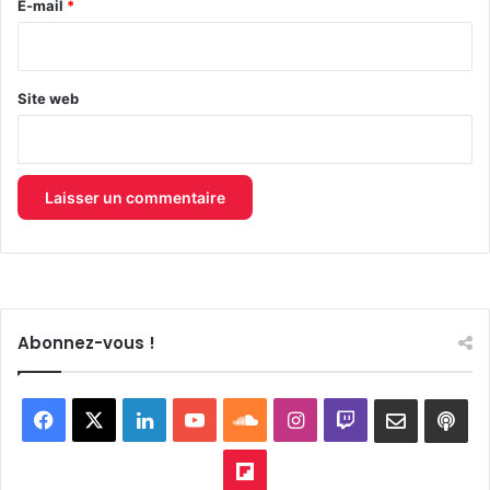
e
E-mail
*
*
Site web
Abonnez-vous !
Facebook
X
Linkedin
YouTube
SoundCloud
Instagram
Twitch
Newslett
Goo
pod
Flipboard