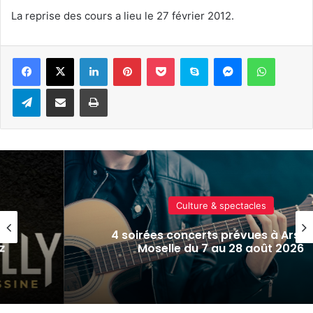
La reprise des cours a lieu le 27 février 2012.
Linkedin
Pinterest
Pocket
Skype
Messenger
WhatsA
Telegram
Partager par e-mail
Imprimer
Culture & spectacles
sur-
Metz : J-1 avant le cinéma plein ai
Plan d’Eau