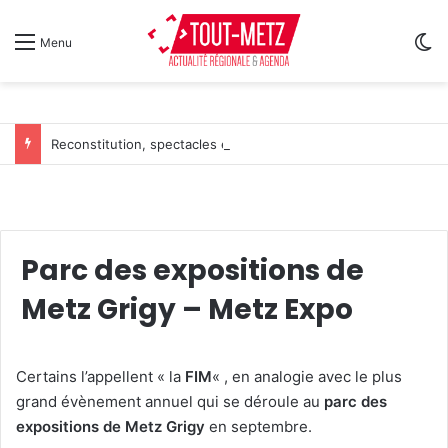
Sw
Menu
Reconstitution, spectacles et cinéma pour l’édition 2026 de « Ça tombe comme à Gravelotte »
Parc des expositions de
Metz Grigy – Metz Expo
Certains l’appellent « la
FIM
« , en analogie avec le plus
grand évènement annuel qui se déroule au
parc des
expositions de Metz Grigy
en septembre.