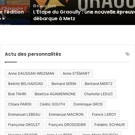
cycliste
6 août 2026
 l’édition
L’Étape du Graoully : une nouvelle épreuv
débarque
 »
débarque à Metz
à
Metz
Actu des personnalités
Anne DAUSSAN-WEIZMAN
Anne STÉMART
Belkhir BELHADDAD
Bernard SERIN
Bertrand MERTZ
Bob TAHRI
Béatrice AGAMENNONE
Charlotte LEDUC
Chiara PARISI
Cédric GOUTH
Dominique GROS
Emmanuel LEBEAU
Emmanuel MACRON
Franck LEROY
Françoise GROLET
François GROSDIDIER
Frédéric SCHNUR
Hacène LEKADIR
Jean-Luc BOHL
Jean-Marie RAUSCH