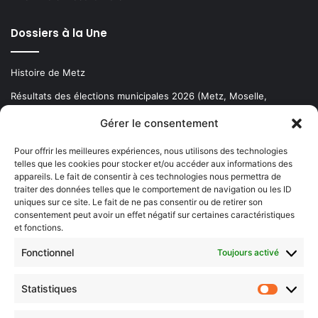
Dossiers à la Une
Histoire de Metz
Résultats des élections municipales 2026 (Metz, Moselle,
Lorraine)
Gérer le consentement
Sentier des lanternes
Pour offrir les meilleures expériences, nous utilisons des technologies
telles que les cookies pour stocker et/ou accéder aux informations des
Newsletter gratuite
appareils. Le fait de consentir à ces technologies nous permettra de
traiter des données telles que le comportement de navigation ou les ID
uniques sur ce site. Le fait de ne pas consentir ou de retirer son
consentement peut avoir un effet négatif sur certaines caractéristiques
et fonctions.
Choisissez : matin, soir ou hebdo ?
Fonctionnel
Toujours activé
Les infos essentielles de la région à lire au moment où cela vous
arrange !
Statistiques
Statistiq
Entrez