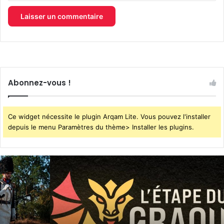
Abonnez-vous !
Ce widget nécessite le plugin Arqam Lite. Vous pouvez l'installer
depuis le menu Paramètres du thème> Installer les plugins.
L’Étape
du
Graoully
:
une
nouvelle
épreuve