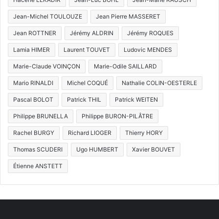
Jean-Michel TOULOUZE
Jean Pierre MASSERET
Jean ROTTNER
Jérémy ALDRIN
Jérémy ROQUES
Lamia HIMER
Laurent TOUVET
Ludovic MENDES
Marie-Claude VOINÇON
Marie-Odile SAILLARD
Mario RINALDI
Michel COQUÉ
Nathalie COLIN-OESTERLE
Pascal BOLOT
Patrick THIL
Patrick WEITEN
Philippe BRUNELLA
Philippe BURON-PILÂTRE
Rachel BURGY
Richard LIOGER
Thierry HORY
Thomas SCUDERI
Ugo HUMBERT
Xavier BOUVET
Étienne ANSTETT