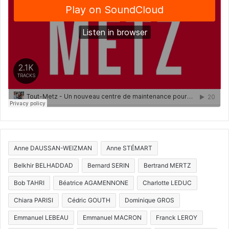
Anne DAUSSAN-WEIZMAN
Anne STÉMART
Belkhir BELHADDAD
Bernard SERIN
Bertrand MERTZ
Bob TAHRI
Béatrice AGAMENNONE
Charlotte LEDUC
Chiara PARISI
Cédric GOUTH
Dominique GROS
Emmanuel LEBEAU
Emmanuel MACRON
Franck LEROY