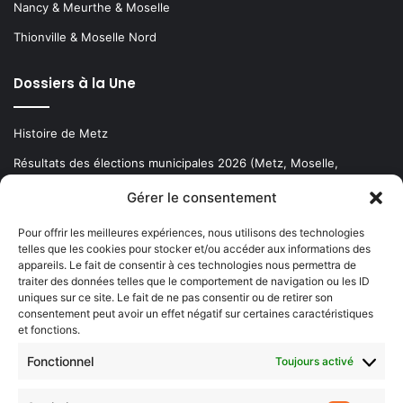
Nancy & Meurthe & Moselle
Thionville & Moselle Nord
Dossiers à la Une
Histoire de Metz
Résultats des élections municipales 2026 (Metz, Moselle,
Lorraine)
Gérer le consentement
Sentier des lanternes
Pour offrir les meilleures expériences, nous utilisons des technologies
telles que les cookies pour stocker et/ou accéder aux informations des
Newsletter gratuite
appareils. Le fait de consentir à ces technologies nous permettra de
traiter des données telles que le comportement de navigation ou les ID
uniques sur ce site. Le fait de ne pas consentir ou de retirer son
consentement peut avoir un effet négatif sur certaines caractéristiques
et fonctions.
Choisissez : matin, soir ou hebdo ?
Fonctionnel
Toujours activé
Les infos essentielles de la région à lire au moment où cela vous
arrange !