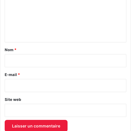
m
m
e
n
t
a
Nom
*
i
r
e
E-mail
*
*
Site web