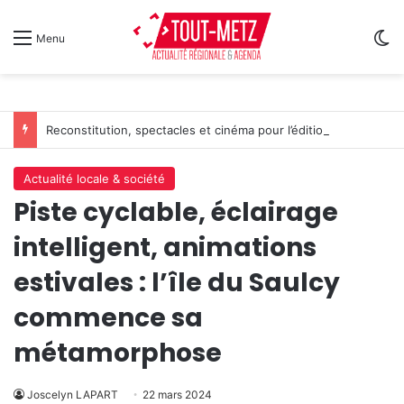
Sw
Menu
Reconstitution, spectacles et cinéma pour l’édition 2026 de « Ça tombe comme à Gravelotte »
Actualité locale & société
Piste cyclable, éclairage
intelligent, animations
estivales : l’île du Saulcy
commence sa
métamorphose
Joscelyn LAPART
22 mars 2024