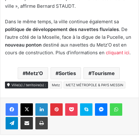
ville », affirme Bernard STAUDT.
Dans le même temps, la ville continue également sa
politique de développement des navettes fluviales
. De
l’autre côté de la Moselle, face à la digue de la Pucelle, un
nouveau ponton
destiné aux navettes du Metz’O est en
cours de construction. Plus d’informations en
cliquant ici
.
Metz'O
Sorties
Tourisme
Ville(s) / territoire(s) :
Metz
METZ MÉTROPOLE & PAYS MESSIN
Linkedin
Pinterest
Pocket
Skype
Messenger
WhatsA
Telegram
Partager par e-mail
Imprimer