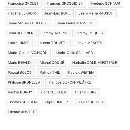
Françoise GROLET
François GROSDIDIER
Frédéric SCHNUR
Hacène LEKADIR
Jean-Luc BOHL
Jean-Marie RAUSCH
Jean-Michel TOULOUZE
Jean Pierre MASSERET
Jean ROTTNER
Jérémy ALDRIN
Jérémy ROQUES
Lamia HIMER
Laurent TOUVET
Ludovic MENDES
Marie-Claude VOINÇON
Marie-Odile SAILLARD
Mario RINALDI
Michel COQUÉ
Nathalie COLIN-OESTERLE
Pascal BOLOT
Patrick THIL
Patrick WEITEN
Philippe BRUNELLA
Philippe BURON-PILÂTRE
Rachel BURGY
Richard LIOGER
Thierry HORY
Thomas SCUDERI
Ugo HUMBERT
Xavier BOUVET
Étienne ANSTETT