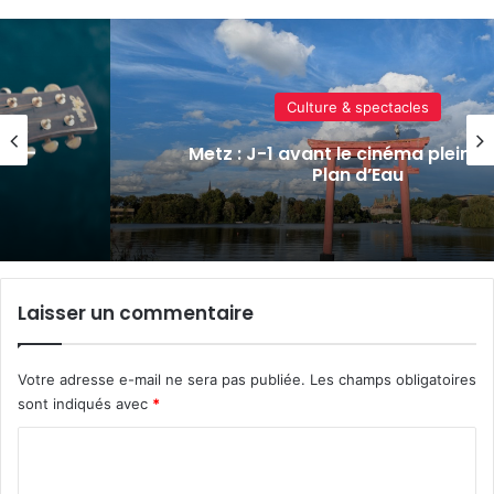
Culture & spectacles
Un festival de musique celte organ
ir au
parc archéologique de Bliesbruck l
8 août 2026
Laisser un commentaire
Votre adresse e-mail ne sera pas publiée.
Les champs obligatoires
sont indiqués avec
*
C
o