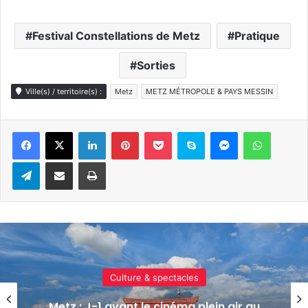
Festival Constellations de Metz
Pratique
Sorties
Ville(s) / territoire(s) :
Metz
METZ MÉTROPOLE & PAYS MESSIN
Linkedin
Pinterest
Pocket
Skype
Messenger
WhatsA
Telegram
Partager par e-mail
Imprimer
Culture & spectacles
Un festival de musique celte organisé au