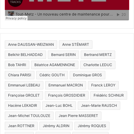
Anne DAUSSAN-WEIZMAN
Anne STÉMART
Belkhir BELHADDAD
Bernard SERIN
Bertrand MERTZ
Bob TAHRI
Béatrice AGAMENNONE
Charlotte LEDUC
Chiara PARISI
Cédric GOUTH
Dominique GROS
Emmanuel LEBEAU
Emmanuel MACRON
Franck LEROY
Françoise GROLET
François GROSDIDIER
Frédéric SCHNUR
Hacène LEKADIR
Jean-Luc BOHL
Jean-Marie RAUSCH
Jean-Michel TOULOUZE
Jean Pierre MASSERET
Jean ROTTNER
Jérémy ALDRIN
Jérémy ROQUES