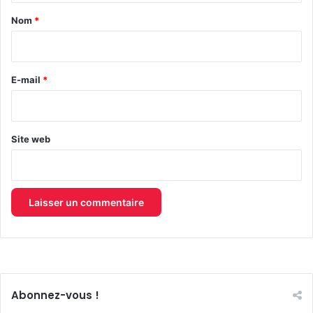
a
Nom
*
i
r
e
E-mail
*
*
Site web
Abonnez-vous !