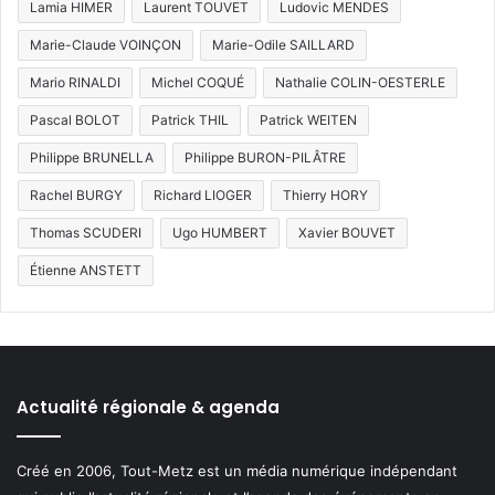
Lamia HIMER
Laurent TOUVET
Ludovic MENDES
Marie-Claude VOINÇON
Marie-Odile SAILLARD
Mario RINALDI
Michel COQUÉ
Nathalie COLIN-OESTERLE
Pascal BOLOT
Patrick THIL
Patrick WEITEN
Philippe BRUNELLA
Philippe BURON-PILÂTRE
Rachel BURGY
Richard LIOGER
Thierry HORY
Thomas SCUDERI
Ugo HUMBERT
Xavier BOUVET
Étienne ANSTETT
Actualité régionale & agenda
Créé en 2006, Tout-Metz est un média numérique indépendant