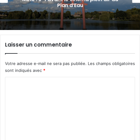
parc archéologique de Bliesbruck les 7 et
8 août 2026
Laisser un commentaire
Votre adresse e-mail ne sera pas publiée.
Les champs obligatoires
sont indiqués avec
*
C
o
m
m
e
n
t