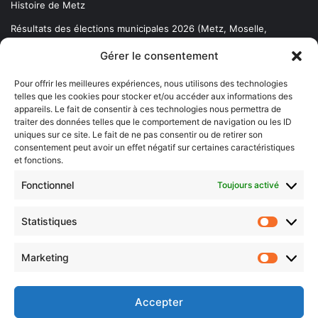
Histoire de Metz
Résultats des élections municipales 2026 (Metz, Moselle,
Lorraine)
Gérer le consentement
Sentier des lanternes
Pour offrir les meilleures expériences, nous utilisons des technologies
telles que les cookies pour stocker et/ou accéder aux informations des
Newsletter gratuite
appareils. Le fait de consentir à ces technologies nous permettra de
traiter des données telles que le comportement de navigation ou les ID
uniques sur ce site. Le fait de ne pas consentir ou de retirer son
consentement peut avoir un effet négatif sur certaines caractéristiques
et fonctions.
Choisissez : matin, soir ou hebdo ?
Fonctionnel
Toujours activé
Les infos essentielles de la région à lire au moment où cela vous
arrange !
Statistiques
Statistiq
Entrez
votre
Marketing
Marketin
adresse
e-
mail
Accepter