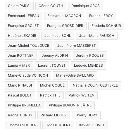
Chiara PARISI
Cédric GOUTH
Dominique GROS
Emmanuel LEBEAU
Emmanuel MACRON
Franck LEROY
Françoise GROLET
François GROSDIDIER
Frédéric SCHNUR
Hacène LEKADIR
Jean-Luc BOHL
Jean-Marie RAUSCH
Jean-Michel TOULOUZE
Jean Pierre MASSERET
Jean ROTTNER
Jérémy ALDRIN
Jérémy ROQUES
Lamia HIMER
Laurent TOUVET
Ludovic MENDES
Marie-Claude VOINÇON
Marie-Odile SAILLARD
Mario RINALDI
Michel COQUÉ
Nathalie COLIN-OESTERLE
Pascal BOLOT
Patrick THIL
Patrick WEITEN
Philippe BRUNELLA
Philippe BURON-PILÂTRE
Rachel BURGY
Richard LIOGER
Thierry HORY
Thomas SCUDERI
Ugo HUMBERT
Xavier BOUVET