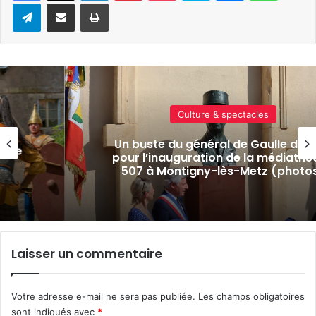
Telegram
Partager par e-mail
Imprimer
Actualité locale & société
oilé
Village, cérémonie, cinéma plein air
èque
Marine nationale fête ses 400 an
os)
Metz
Laisser un commentaire
Votre adresse e-mail ne sera pas publiée.
Les champs obligatoires
sont indiqués avec
*