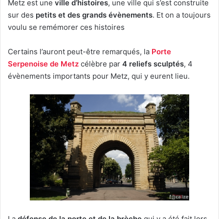
Metz est une
ville d’histoires
, une ville qui s’est construite
sur des
petits et des grands évènements
. Et on a toujours
voulu se remémorer ces histoires
Certains l’auront peut-être remarqués, la
Porte
Serpenoise de Metz
célèbre par
4 reliefs sculptés
, 4
évènements importants pour Metz, qui y eurent lieu.
La
défense de la porte et de la brèche
qui y a été fait lors