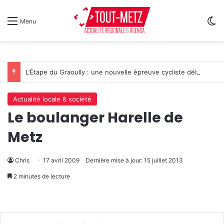
Sw
Menu
L’Étape du Graoully : une nouvelle épreuve cycliste débarque à Metz
Actualité locale & société
Le boulanger Harelle de
Metz
Chris
17 avril 2009
Dernière mise à jour: 15 juillet 2013
2 minutes de lecture