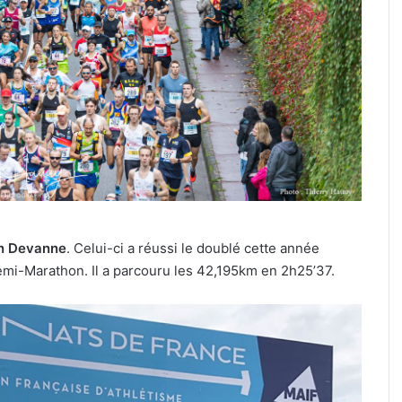
de
combat
culière » :
31 juillet 2026
:
ine pour le
Tout-Metz, armée, sports de
7
if de la FIM
combat : 7 actus de la semaine
actus
Metz (31 juillet 2026)
de
la
semaine
à
Metz
(31
juillet
2026)
en Devanne
. Celui-ci a réussi le doublé cette année
emi-Marathon. Il a parcouru les 42,195km en 2h25’37.