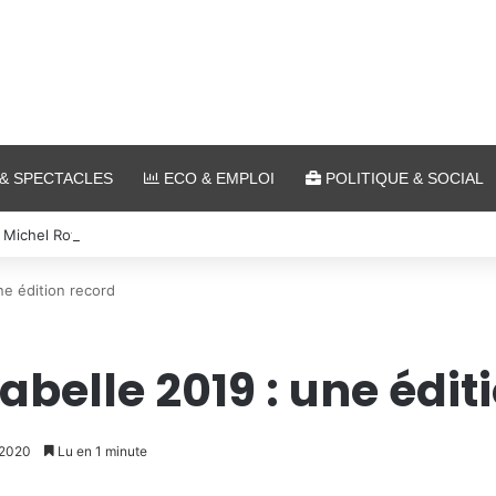
& SPECTACLES
ECO & EMPLOI
POLITIQUE & SOCIAL
 Michel Roth en cuisine pour le grand dîner caritatif de la FIM 2026
e édition record
belle 2019 : une édit
 2020
Lu en 1 minute