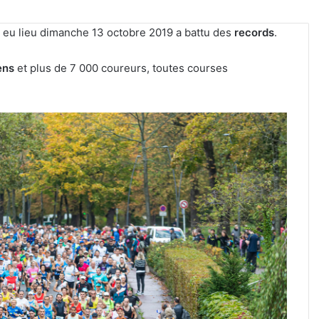
 eu lieu dimanche 13 octobre 2019 a battu des
records
.
ens
et plus de 7 000 coureurs, toutes courses
Tout-
Metz,
armée,
sports