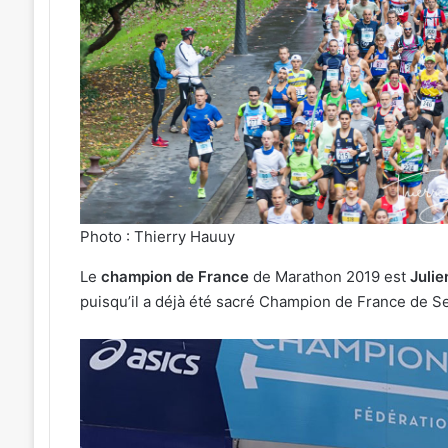
»
31 juillet 2026
:
« Une émotion parti
026
Michel
tival de musique celte
Michel Roth en cuis
Roth
sé au parc archéologique
grand dîner caritat
que
en
esbruck les 7 et 8 août 2026
2026
cuisine
pour
le
grand
dîner
caritatif
Photo : Thierry Hauuy
de
la
Le
champion de France
de Marathon 2019 est
Juli
FIM
puisqu’il a déjà été sacré Champion de France de S
2026