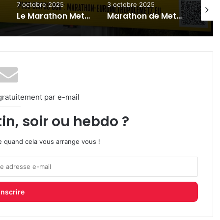
3 octobre 2025
25 septembre 2025
26 mai
Marathon de Metz : la justice va annuler le contrat entre la métropole et la société RNK
Justice : l’association Metz Marathon condamnée pour « dénigrement »
gratuitement par e-mail
in, soir ou hebdo ?
ire quand cela vous arrange vous !