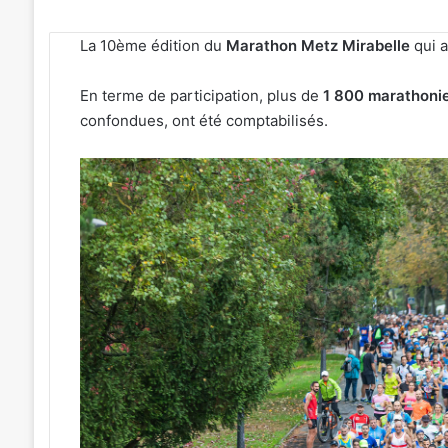
La 10ème édition du
Marathon Metz Mirabelle
qui a
En terme de participation, plus de
1 800 marathoni
confondues, ont été comptabilisés.
«
Une
émotion
particulière