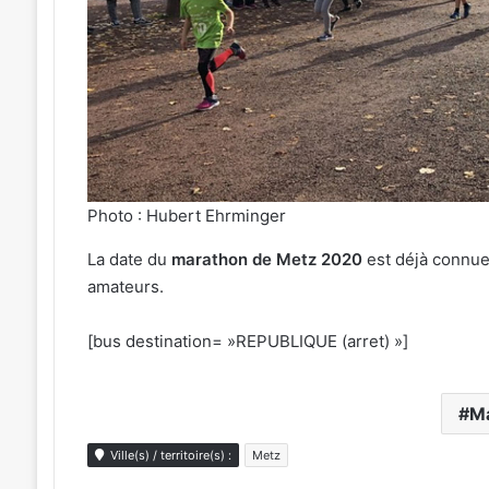
Photo : Hubert Ehrminger
La date du
marathon de Metz 2020
est déjà connu
amateurs.
[bus destination= »REPUBLIQUE (arret) »]
M
Ville(s) / territoire(s) :
Metz