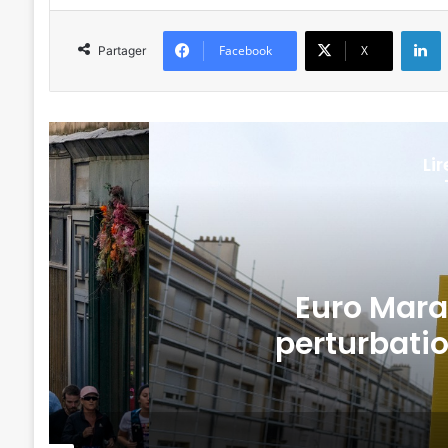
L
Facebook
X
Partager
Li
s
Le Marathon M
he
préf