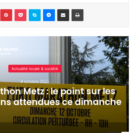
inkedin
Pinterest
Pocket
Skype
Messenger
Partager par e-mail
Imprimer
re aussi
Sports & loisirs
7 octobre 2025
etz Mirabelle invalidé par la
ecture de la Moselle