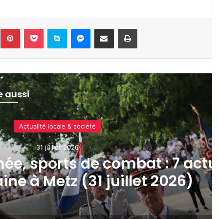
inkedin
Pinterest
Pocket
Skype
Messenger
Partager par e-mail
Imprimer
re aussi
Sports & loisirs
24 juillet 2026
a Ballastière 2026 à Hagondang
te, parcours, inscriptions