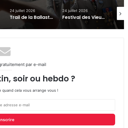
24 juillet 2026
24 juillet 2026
6 aoû
Trail de la Ballastière 2026 à Hagondange : date, parcours, inscriptions
Festival des Vieux Baquets : la Montée Historique de Val de Bride revient les 25 et 26 juillet 2026
Kayak, fin des soldes, Constellations : 7 actus de la semaine à Metz Métropole (24 juillet 2026)
gratuitement par e-mail
in, soir ou hebdo ?
ire quand cela vous arrange vous !