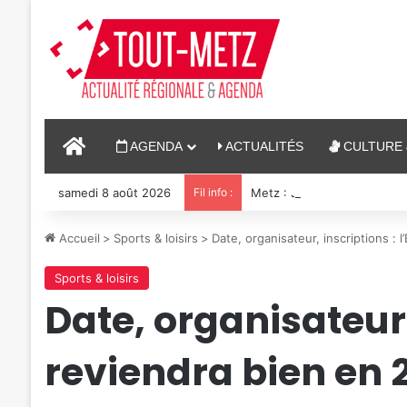
ACCUEIL
AGENDA
ACTUALITÉS
CULTURE 
samedi 8 août 2026
Fil info :
Metz : J-1 avant le cinéma p
Accueil
>
Sports & loisirs
>
Date, organisateur, inscriptions :
Sports & loisirs
Date, organisateur,
reviendra bien en 