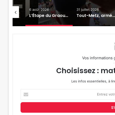
026
31 juillet 2026
24 juillet 2026
L’Étape du Graoully : une nouvelle épreuve cycliste débarque à Metz
Tout-Metz, armée, sports de combat : 7 actus de la semaine à Metz (31 juillet 2026)
Vos informations 
Choisissez : mat
Les infos essentielles, à l
Entrez
votre
adresse
e-
mail