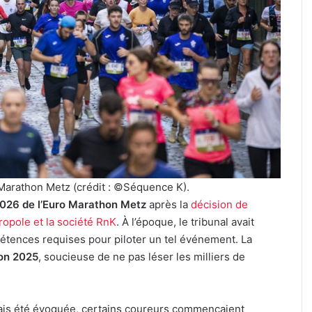
festival
de
musique
celte
organisé
3 août 2026
au
Un festival de musique celte
parc
 cinéma plein
organisé au parc archéologiq
archéologique
de Bliesbruck les 7 et 8 août 2
de
Bliesbruck
les
7
et
 Marathon Metz (crédit : ©Séquence K).
8
n 2026 de l’Euro Marathon Metz
après la
décision de
août
ropole et la société RnK
. À l’époque, le tribunal avait
2026
pétences requises pour piloter un tel événement. La
ion 2025
, soucieuse de ne pas léser les milliers de
amais été évoquée, certains coureurs commençaient