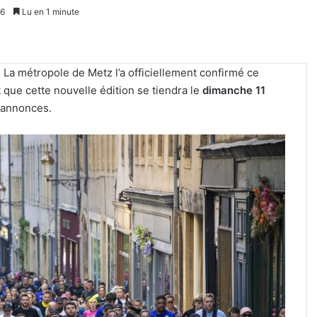
26
Lu en 1 minute
 La métropole de Metz l’a officiellement confirmé ce
ue cette nouvelle édition se tiendra le
dimanche 11
 annonces.
Un