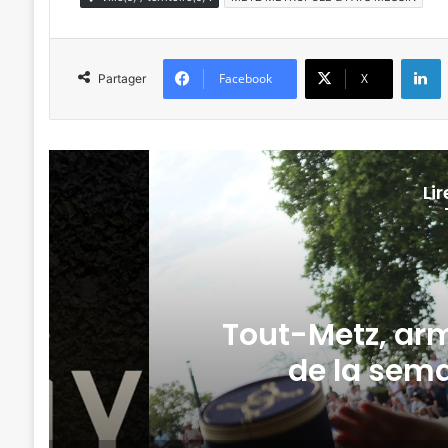
L
Facebook
X
Partager
Li
 7 actus
Trail de l
2026)
da