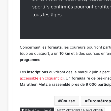
sportifs confirmés pourront profite
tous les âges.
Concernant les
formats
, les coureurs pourront parti
(duo ou quatuor), à un
10 km
et à des courses enfan
programme
.
Les
inscriptions
ouvriront dès le mardi 2 juin à part
accessible en cliquant ici
. Un
formulaire de pré-ins
Marathon Metz a rassemblé près de 9 000 partici
Course
Eurométrop
Ville(s) / territoire(s) :
METZ MÉTROPOLE & PAYS MESSIN