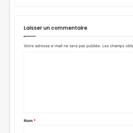
Laisser un commentaire
Votre adresse e-mail ne sera pas publiée.
Les champs obli
C
o
m
m
e
n
t
a
Nom
*
i