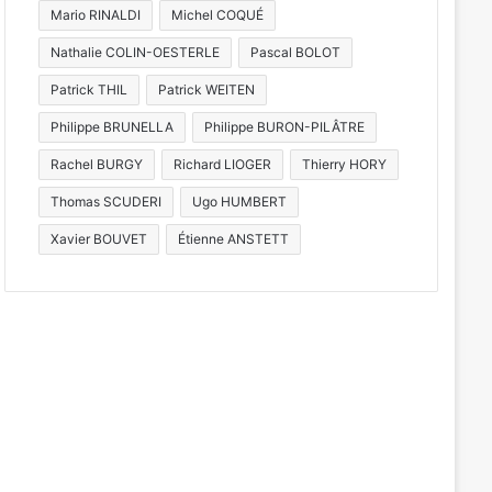
Mario RINALDI
Michel COQUÉ
Nathalie COLIN-OESTERLE
Pascal BOLOT
Patrick THIL
Patrick WEITEN
Philippe BRUNELLA
Philippe BURON-PILÂTRE
Rachel BURGY
Richard LIOGER
Thierry HORY
Thomas SCUDERI
Ugo HUMBERT
Xavier BOUVET
Étienne ANSTETT
e :
Festival des
Historique de Va