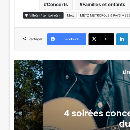
Concerts
Familles et enfants
Ville(s) / territoire(s) :
Metz
METZ MÉTROPOLE & PAYS MESS
L
Facebook
X
Partager
Li
our
4 soirées conce
à
du 