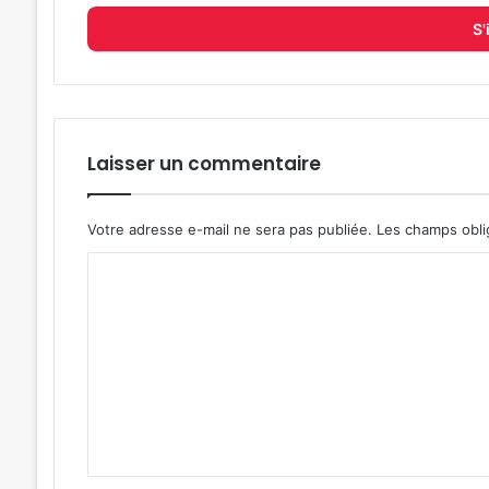
adresse
e-
mail
Laisser un commentaire
Votre adresse e-mail ne sera pas publiée.
Les champs obli
C
o
m
m
e
n
t