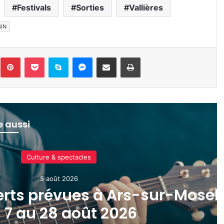
Festivals
Sorties
Vallières
IN
inkedin
Pinterest
Pocket
Skype
Messenger
Partager par e-mail
Imprimer
re aussi
Culture & spectacles
5 août 2026
rts prévues à Ars-sur-Moselle
7 au 28 août 2026