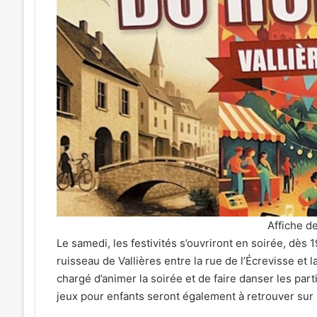
soirées
concerts
prévues
à
Ars-
sur-
5 août 2026
Moselle
ne nouvelle
4 soirées concerts prévues à Ars-
du
rque à Metz
sur-Moselle du 7 au 28 août 2026
7
au
28
août
2026
Affiche de
Le samedi, les festivités s’ouvriront en soirée, dès
ruisseau de Vallières entre la rue de l’Écrevisse et 
chargé d’animer la soirée et de faire danser les par
jeux pour enfants seront également à retrouver sur 