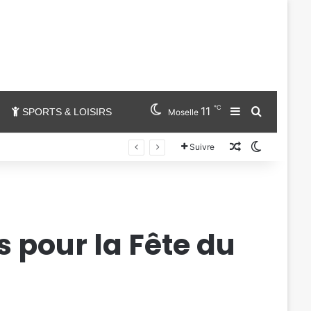
℃
11
Sidebar (barr
Chercher
SPORTS & LOISIRS
Moselle
Un article au
Switch sk
Suivre
s pour la Fête du