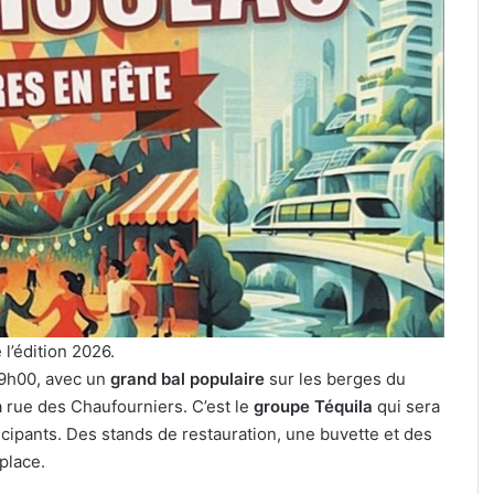
:
festival
J-
de
1
musique
avant
celte
le
organisé
3 août 2026
cinéma
au
Un festival
4 août 2026
plein
parc
Metz : J-1 avant le cinéma plein
organisé a
air
archéologique
air au Plan d’Eau
de Bliesbru
au
de
Plan
Bliesbruck
d’Eau
les
7
et
8
août
 l’édition 2026.
2026
 19h00, avec un
grand bal populaire
sur les berges du
la rue des Chaufourniers. C’est le
groupe Téquila
qui sera
ticipants. Des stands de restauration, une buvette et des
place.