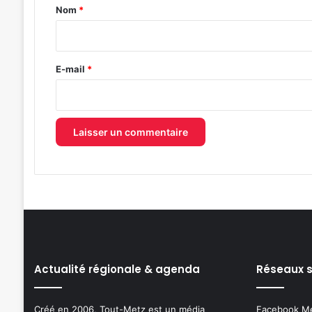
a
Nom
*
i
r
e
E-mail
*
*
Actualité régionale & agenda
Réseaux 
Créé en 2006, Tout-Metz est un média
Facebook M