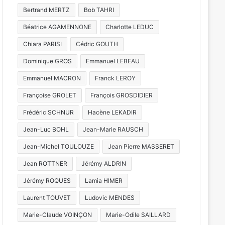
Bertrand MERTZ
Bob TAHRI
Béatrice AGAMENNONE
Charlotte LEDUC
Chiara PARISI
Cédric GOUTH
Dominique GROS
Emmanuel LEBEAU
Emmanuel MACRON
Franck LEROY
Françoise GROLET
François GROSDIDIER
Frédéric SCHNUR
Hacène LEKADIR
Jean-Luc BOHL
Jean-Marie RAUSCH
Jean-Michel TOULOUZE
Jean Pierre MASSERET
Cul
Jean ROTTNER
Jérémy ALDRIN
Jérémy ROQUES
Lamia HIMER
Metz : J-1 avant le
Laurent TOUVET
Ludovic MENDES
Marie-Claude VOINÇON
Marie-Odile SAILLARD