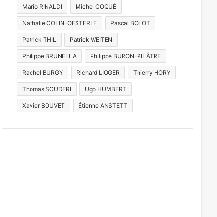
Mario RINALDI
Michel COQUÉ
Nathalie COLIN-OESTERLE
Pascal BOLOT
Patrick THIL
Patrick WEITEN
et 2026
7 août 2026
5 août 2026
Tout-Metz, armée, sports de combat : 7 actus de la semaine à Metz (31 juillet 2026)
Reconstitution, spectacles et cinéma pour l’édition 2026 de « Ça tombe comme à Gravelotte »
Philippe BRUNELLA
Philippe BURON-PILÂTRE
Rachel BURGY
Richard LIOGER
Thierry HORY
Thomas SCUDERI
Ugo HUMBERT
Xavier BOUVET
Étienne ANSTETT