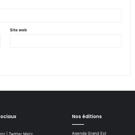
Site web
sociaux
Nos éditions
Agenda Grand Est
etz
|
Twitter Metz