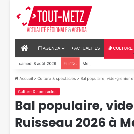
ACCUEIL
AGENDA
ACTUALITÉS
CULTURE 
samedi 8 août 2026
Fil info :
Metz : J-1 avant le cinéma p
Accueil
>
Culture & spectacles
>
Bal populaire, vide-grenier 
Culture & spectacles
Bal populaire, vide
Ruisseau 2026 à Me