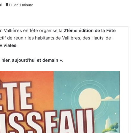
26
Lu en 1 minute
n Vallières en fête organise la
21ème édition de la Fête
tif de réunir les habitants de Vallières, des Hauts-de-
viviales
.
 hier, aujourd’hui et demain »
.
Metz
Un