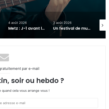
4 août 2026
3 août 2026
31 juill
Metz : J-1 avant le cinéma plein air au Plan d’Eau
Un festival de musique celte organisé au parc archéologique de Bliesbruck les 7 et 8 août 2026
gratuitement par e-mail
in, soir ou hebdo ?
ire quand cela vous arrange vous !