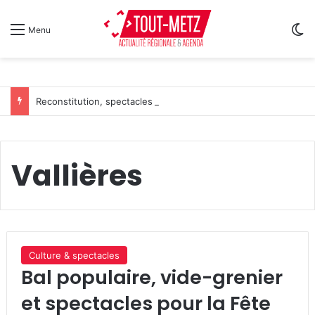
Sw
Menu
Reconstitution, spectacles et cinéma pour l’édition 2026 de « Ça tombe comme à Gravelotte »
Vallières
Culture & spectacles
Bal populaire, vide-grenier
et spectacles pour la Fête