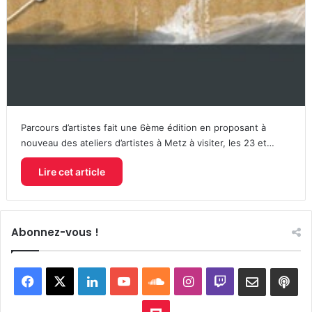
Parcours d’artistes fait une 6ème édition en proposant à
nouveau des ateliers d’artistes à Metz à visiter, les 23 et…
Lire cet article
Abonnez-vous !
Facebook
X
Linkedin
YouTube
SoundCloud
Instagram
Twitch
Newslett
Goo
pod