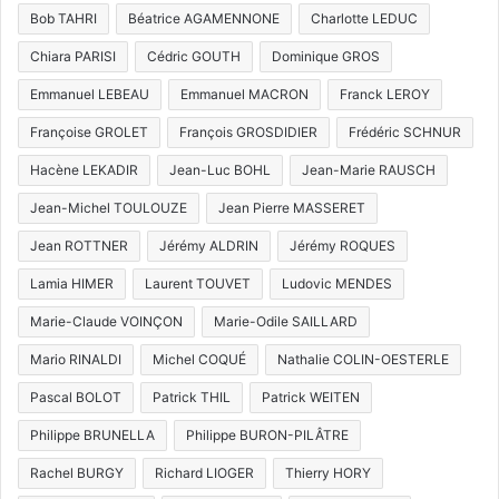
Bob TAHRI
Béatrice AGAMENNONE
Charlotte LEDUC
Chiara PARISI
Cédric GOUTH
Dominique GROS
Emmanuel LEBEAU
Emmanuel MACRON
Franck LEROY
Françoise GROLET
François GROSDIDIER
Frédéric SCHNUR
Hacène LEKADIR
Jean-Luc BOHL
Jean-Marie RAUSCH
Jean-Michel TOULOUZE
Jean Pierre MASSERET
Jean ROTTNER
Jérémy ALDRIN
Jérémy ROQUES
Lamia HIMER
Laurent TOUVET
Ludovic MENDES
Marie-Claude VOINÇON
Marie-Odile SAILLARD
Mario RINALDI
Michel COQUÉ
Nathalie COLIN-OESTERLE
Pascal BOLOT
Patrick THIL
Patrick WEITEN
Philippe BRUNELLA
Philippe BURON-PILÂTRE
Rachel BURGY
Richard LIOGER
Thierry HORY