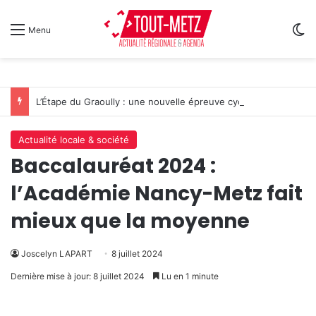
Sw
Menu
L’Étape du Graoully : une nouvelle épreuve cycliste débarque à Metz
Actualité locale & société
Baccalauréat 2024 :
l’Académie Nancy-Metz fait
mieux que la moyenne
Joscelyn LAPART
8 juillet 2024
Dernière mise à jour: 8 juillet 2024
Lu en 1 minute