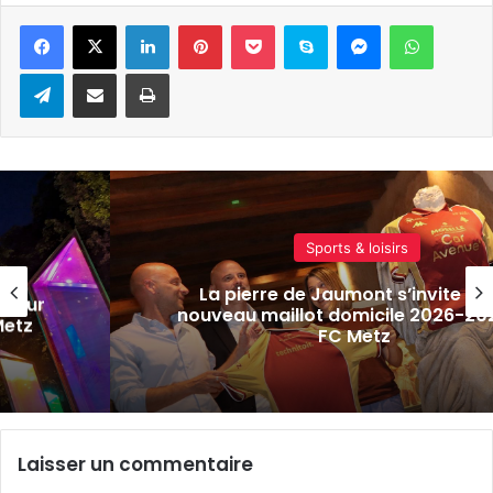
Linkedin
Pinterest
Pocket
Skype
Messenger
WhatsA
Telegram
Partager par e-mail
Imprimer
Culture & spectacles
 le
Metz : la statue de La Fayette se r
27 du
une beauté
Laisser un commentaire