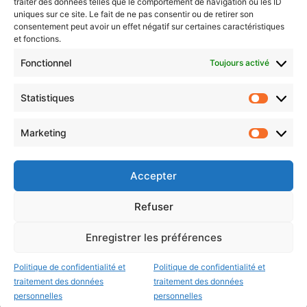
traiter des données telles que le comportement de navigation ou les ID
uniques sur ce site. Le fait de ne pas consentir ou de retirer son
consentement peut avoir un effet négatif sur certaines caractéristiques
et fonctions.
Choisissez : matin, soir ou hebdo ?
Fonctionnel
Toujours activé
Les infos essentielles de la région à lire au moment où cela vous
arrange !
Statistiques
Statistiq
Entrez
votre
Marketing
Marketin
adresse
e-
mail
Accepter
Evénements
Refuser
Enregistrer les préférences
AI now
Festival Constellations Metz
Politique de confidentialité et
Politique de confidentialité et
traitement des données
traitement des données
Metz Plage
personnelles
personnelles