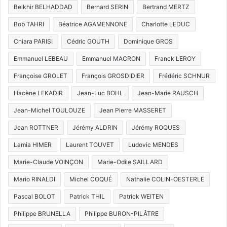
Belkhir BELHADDAD
Bernard SERIN
Bertrand MERTZ
Bob TAHRI
Béatrice AGAMENNONE
Charlotte LEDUC
Chiara PARISI
Cédric GOUTH
Dominique GROS
Emmanuel LEBEAU
Emmanuel MACRON
Franck LEROY
Françoise GROLET
François GROSDIDIER
Frédéric SCHNUR
Hacène LEKADIR
Jean-Luc BOHL
Jean-Marie RAUSCH
Jean-Michel TOULOUZE
Jean Pierre MASSERET
Jean ROTTNER
Jérémy ALDRIN
Jérémy ROQUES
Lamia HIMER
Laurent TOUVET
Ludovic MENDES
Marie-Claude VOINÇON
Marie-Odile SAILLARD
Mario RINALDI
Michel COQUÉ
Nathalie COLIN-OESTERLE
Pascal BOLOT
Patrick THIL
Patrick WEITEN
Philippe BRUNELLA
Philippe BURON-PILÂTRE