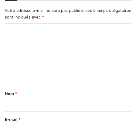
Votre adresse e-mail ne sera pas publiée.
Les champs obligatoires
sont indiqués avec
*
C
o
m
m
e
n
t
a
Nom
*
i
r
e
E-mail
*
*