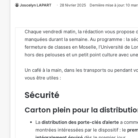
Joscelyn LAPART
28 février 2025
Dernière mise à jour: 10 ma
Chaque vendredi matin, la rédaction vous propose de
manquées durant la semaine. Au programme : la sécu
fermeture de classes en Moselle, l’Université de Lor
hors des pelouses et un petit point culture avec un
Un café à la main, dans les transports ou pendant vo
vous être utiles :
Sécurité
Carton plein pour la distributi
La
distribution des porte-clés d’alerte
a commen
montrées intéressées par le dispositif : le
prem
4
Me
intégralement épuisé
dès le premier jour