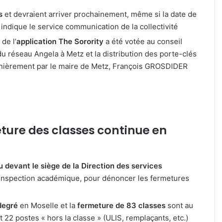
festival
és
et devraient arriver prochainement, même si la date de
de
musique
indique le service communication de la collectivité
nt
celte
de l’
application The Sorority
a été votée au conseil
organisé
3 août 2026
e du réseau Angela à Metz et la distribution des porte-clés
éma
au
Un festival d
4 août 2026
rnièrement par le maire de Metz, François GROSDIDER
in
parc
etz : J-1 avant le cinéma plein
organisé au 
archéologique
ir au Plan d’Eau
de Bliesbruck 
de
n
Bliesbruck
au
les
7
eture des classes continue en
et
8
août
2026
 devant le siège de la Direction des services
-Inspection académique, pour dénoncer les fermetures
degré
en Moselle et la
fermeture de 83 classes
sont au
2 postes « hors la classe » (ULIS, remplaçants, etc.)