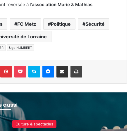
t reversée à l’
association Marie & Mathias
ns
FC Metz
Politique
Sécurité
niversité de Lorraine
IER
Ugo HUMBERT
inkedin
Pinterest
Pocket
Skype
Messenger
Partager par e-mail
Imprimer
re aussi
pectacles