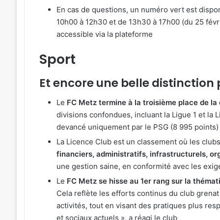
En cas de questions, un numéro vert est dispon
10h00 à 12h30 et de 13h30 à 17h00 (du 25 févrie
accessible via la plateforme
Sport
Et encore une belle distinction
Le
FC Metz termine à la troisième place de l
divisions confondues, incluant la Ligue 1 et la 
devancé uniquement par le PSG (8 995 points) 
La Licence Club est un classement où les clubs
financiers, administratifs, infrastructurels, or
une gestion saine, en conformité avec les exig
Le
FC Metz se hisse au 1er rang sur la théma
Cela reflète les efforts continus du club gren
activités, tout en visant des pratiques plus r
et sociaux actuels », a réagi le club