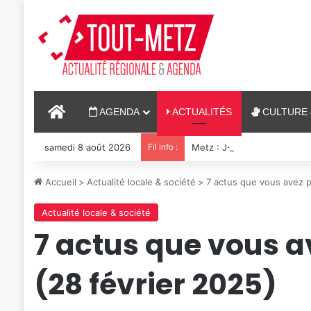
ACCUEIL
AGENDA
ACTUALITÉS
CULTURE 
samedi 8 août 2026
Fil info :
Metz : J-1 avant le cinéma p
Accueil
>
Actualité locale & société
>
7 actus que vous avez 
Actualité locale & société
7 actus que vous 
(28 février 2025)