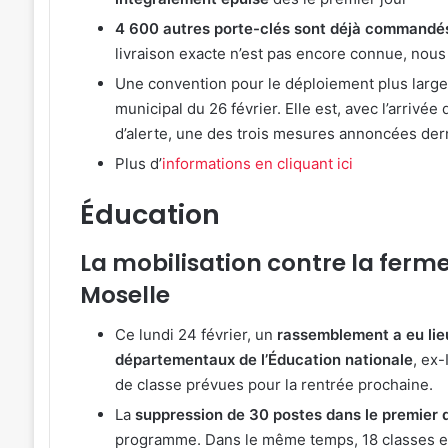
soirées
:
4 600 autres porte-clés sont déjà command
concerts
J-
prévues
1
livraison exacte n’est pas encore connue, nous 
à
ava
Une convention pour le déploiement plus large 
Ars-
le
municipal du 26 février. Elle est, avec l’arrivé
sur-
cin
5 août 2026
d’alerte, une des trois mesures annoncées de
Moselle
ple
 nouvelle
4 soirées concerts prévues à Ars-
M
du
air
Plus d’
informations en cliquant ici
ue à Metz
sur-Moselle du 7 au 28 août 2026
a
7
au
au
Pla
Éducation
28
d’E
août
La mobilisation contre la ferm
2026
Moselle
Ce lundi 24 février, un
rassemblement a eu lieu
départementaux de l’Éducation nationale
, ex
de classe prévues pour la rentrée prochaine.
La
suppression de 30 postes dans le premier 
programme. Dans le même temps, 18 classes et 2