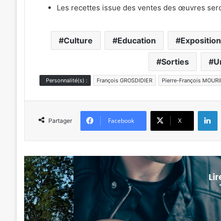
Les recettes issue des ventes des œuvres seron
Culture
Education
Expositio
Sorties
U
Personnalité(s) :
François GROSDIDIER
Pierre-François MOUR
L
Facebook
X
Partager
Li
Culture & s