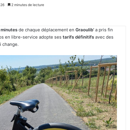
026
2 minutes de lecture
s minutes
de chaque déplacement en
Graoulib’
a pris fin
élos en libre-service adopte ses
tarifs définitifs
avec des
i change.
Une