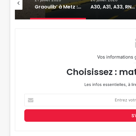
Graoulib’ à Metz : plus d’un million de kilomètres au compteur pour les vélos en libre-service
A30, A31, A33, RN4 : quels sont les grands chantiers de l’été 2026 en Lorraine ?
Vos informations 
Choisissez : mat
Les infos essentielles, à l
Entrez
votre
adresse
e-
mail