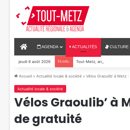
ACCUEIL
AGENDA
ACTUALITÉS
CULTURE 
jeudi 6 août 2026
Fil info :
Tout-Metz, armée, sports de c
Accueil
>
Actualité locale & société
>
Vélos Graoulib’ à Metz :
Actualité locale & société
Vélos Graoulib’ à M
de gratuité