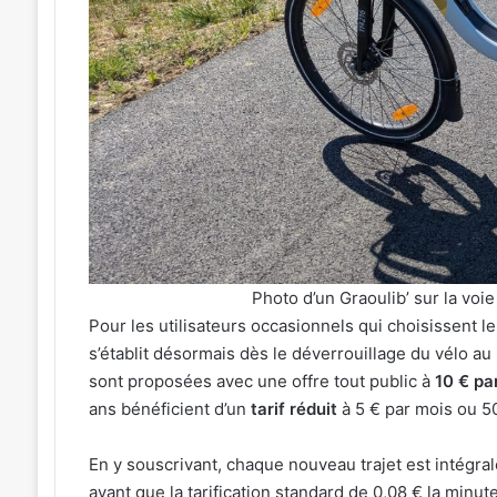
Metz,
ion
armée,
culière
sports
de
 juillet 2026
combat
Une émotion particulière » :
31 juillet 2026
el
:
chel Roth en cuisine pour le
Tout-Metz, ar
7
and dîner caritatif de la FIM
combat : 7 act
actus
026
Metz (31 juille
ne
de
la
semaine
d
à
Metz
Photo d’un Graoulib’ sur la voi
tif
(31
Pour les utilisateurs occasionnels qui choisissent l
juillet
s’établit désormais dès le déverrouillage du vélo au 
2026)
sont proposées avec une offre tout public à
10 € pa
ans bénéficient d’un
tarif réduit
à 5 € par mois ou 50
En y souscrivant, chaque nouveau trajet est intégr
avant que la tarification standard de 0,08 € la minu