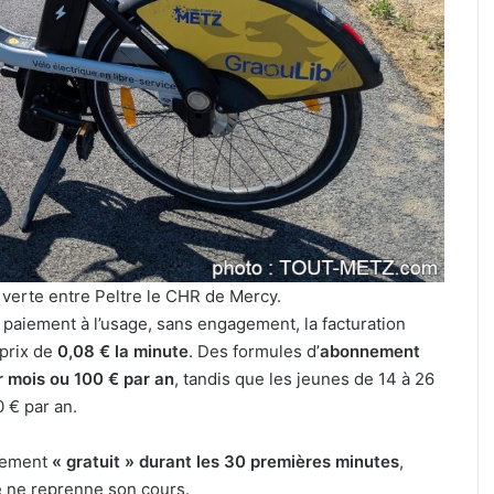
exposition
sur
l’avenir
de
nos
30 juillet 2026
forêts
mée, sports de
Une exposition sur l’avenir
au
us de la semaine à
forêts au cloître des Récoll
cloître
t 2026)
Metz
des
Récollets
à
Metz
e verte entre Peltre le CHR de Mercy.
e paiement à l’usage, sans engagement, la facturation
prix de
0,08 € la minute
. Des formules d’
abonnement
r mois ou 100 € par an
, tandis que les jeunes de 14 à 26
 € par an.
alement
« gratuit » durant les 30 premières minutes
,
te ne reprenne son cours.