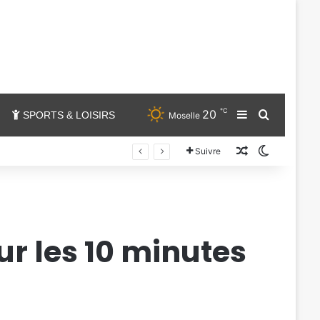
℃
20
Sidebar (barr
Chercher
SPORTS & LOISIRS
Moselle
Un article au
Switch sk
Suivre
ur les 10 minutes