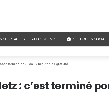
& SPECTACLES
ECO & EMPLOI
POLITIQUE & SOCIAL
ombat : 7 actus de la semaine à Metz (31 juillet 2026)
 c’est terminé pour les 10 minutes de gratuité
etz : c’est terminé po