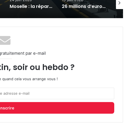
Moselle : la réparation du viaduc de Beauregard évite un « scénario catastrophe » sur l’A31 (photos)
26 millions d’euros pour préparer le Grand Est au changement climatique
Mettis C à Metz : des travaux place Mazelle dès le 15 juin 2026
gratuitement par e-mail
in, soir ou hebdo ?
ire quand cela vous arrange vous !