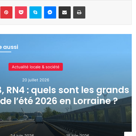
inkedin
Pinterest
Pocket
Skype
Messenger
Partager par e-mail
Imprimer
re aussi
Actualité locale
24 juin 2
Moselle : la réparation d
évite un « scénario cat
(phot
15 juin 2026
11 juin 2026