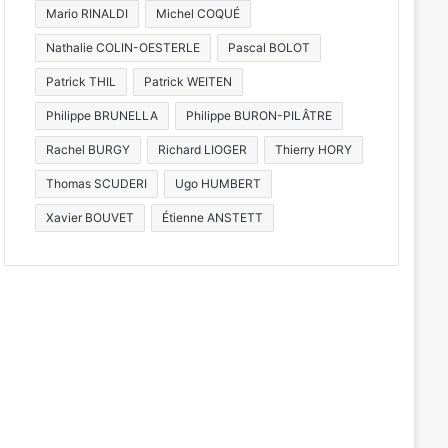
Mario RINALDI
Michel COQUÉ
Nathalie COLIN-OESTERLE
Pascal BOLOT
Patrick THIL
Patrick WEITEN
Philippe BRUNELLA
Philippe BURON-PILÂTRE
Rachel BURGY
Richard LIOGER
Thierry HORY
Thomas SCUDERI
Ugo HUMBERT
Xavier BOUVET
Étienne ANSTETT
 & société
026
u viaduc de Beauregard
astrophe » sur l’A31
os)
21 juillet 2026
20 juillet 2026
24 juin 2