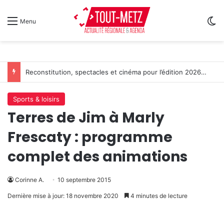
Sw
Menu
Reconstitution, spectacles et cinéma pour l’édition 2026 de « Ça tombe comme à Gravelotte »
Sports & loisirs
Terres de Jim à Marly
Frescaty : programme
complet des animations
Corinne A.
10 septembre 2015
Dernière mise à jour: 18 novembre 2020
4 minutes de lecture