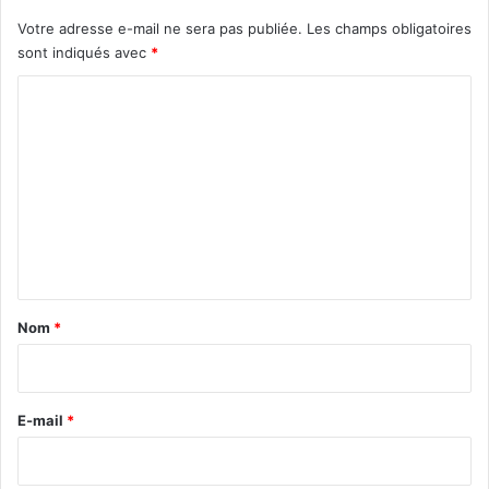
Votre adresse e-mail ne sera pas publiée.
Les champs obligatoires
sont indiqués avec
*
C
o
m
m
e
n
t
a
Nom
*
i
r
e
E-mail
*
*