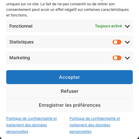
uniques sur ce site. Le fait de ne pas consentir ou de retirer son
consentement peut avoir un effet négatif sur certaines caractéristiques
et fonctions.
Choisissez : matin, soir ou hebdo ?
Fonctionnel
Toujours activé
Les infos essentielles de la région à lire au moment où cela vous
arrange !
Statistiques
Statistiq
Entrez
votre
Marketing
Marketin
adresse
e-
mail
Accepter
Evénements
Refuser
Enregistrer les préférences
AI now
Festival Constellations Metz
Politique de confidentialité et
Politique de confidentialité et
Metz Plage
traitement des données
traitement des données
personnelles
personnelles