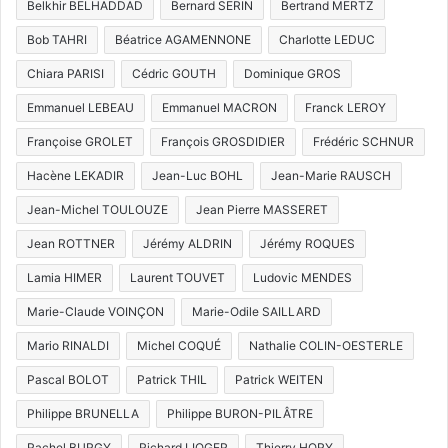
Belkhir BELHADDAD
Bernard SERIN
Bertrand MERTZ
Bob TAHRI
Béatrice AGAMENNONE
Charlotte LEDUC
Chiara PARISI
Cédric GOUTH
Dominique GROS
Emmanuel LEBEAU
Emmanuel MACRON
Franck LEROY
Françoise GROLET
François GROSDIDIER
Frédéric SCHNUR
Hacène LEKADIR
Jean-Luc BOHL
Jean-Marie RAUSCH
Jean-Michel TOULOUZE
Jean Pierre MASSERET
Jean ROTTNER
Jérémy ALDRIN
Jérémy ROQUES
Lamia HIMER
Laurent TOUVET
Ludovic MENDES
Marie-Claude VOINÇON
Marie-Odile SAILLARD
Mario RINALDI
Michel COQUÉ
Nathalie COLIN-OESTERLE
Pascal BOLOT
Patrick THIL
Patrick WEITEN
Philippe BRUNELLA
Philippe BURON-PILÂTRE
Rachel BURGY
Richard LIOGER
Thierry HORY