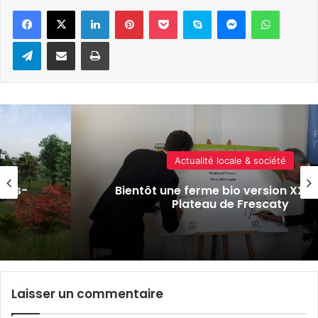
Linkedin
Pinterest
Pocket
Skype
Messenger
WhatsA
Telegram
Partager par e-mail
Imprimer
Actualité locale & société
sous-
Bientôt une ferme bio version XXL s
Plateau de Frescaty
Laisser un commentaire