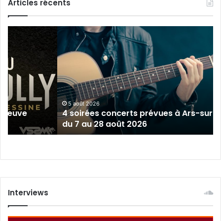
Articles récents
4
soirées
concerts
prévues
à
Ars-
sur-
Moselle
5 août 2026
épreuve
4 soirées concerts prévues à Ars-sur-
du
du 7 au 28 août 2026
7
au
28
août
2026
Interviews