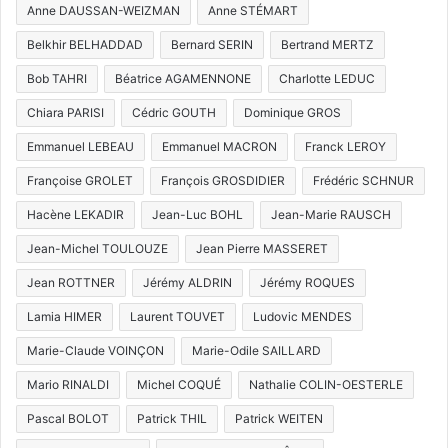
Anne DAUSSAN-WEIZMAN
Anne STÉMART
Belkhir BELHADDAD
Bernard SERIN
Bertrand MERTZ
Bob TAHRI
Béatrice AGAMENNONE
Charlotte LEDUC
Chiara PARISI
Cédric GOUTH
Dominique GROS
Emmanuel LEBEAU
Emmanuel MACRON
Franck LEROY
Françoise GROLET
François GROSDIDIER
Frédéric SCHNUR
Hacène LEKADIR
Jean-Luc BOHL
Jean-Marie RAUSCH
Jean-Michel TOULOUZE
Jean Pierre MASSERET
Jean ROTTNER
Jérémy ALDRIN
Jérémy ROQUES
Lamia HIMER
Laurent TOUVET
Ludovic MENDES
Marie-Claude VOINÇON
Marie-Odile SAILLARD
Mario RINALDI
Michel COQUÉ
Nathalie COLIN-OESTERLE
Pascal BOLOT
Patrick THIL
Patrick WEITEN