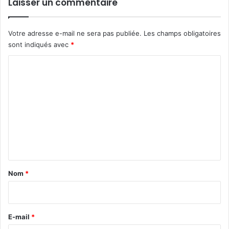
Laisser un commentaire
Votre adresse e-mail ne sera pas publiée.
Les champs obligatoires
sont indiqués avec
*
C
o
m
m
e
n
t
a
Nom
*
i
r
e
E-mail
*