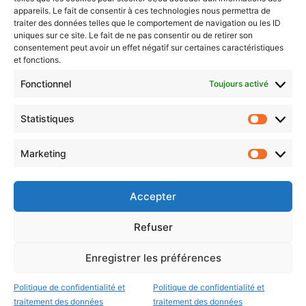
Newsletter gratuite
appareils. Le fait de consentir à ces technologies nous permettra de
traiter des données telles que le comportement de navigation ou les ID
uniques sur ce site. Le fait de ne pas consentir ou de retirer son
consentement peut avoir un effet négatif sur certaines caractéristiques
et fonctions.
Choisissez : matin, soir ou hebdo ?
Fonctionnel
Toujours activé
Les infos essentielles de la région à lire au moment où cela vous
arrange !
Statistiques
Statistiq
Entrez
votre
Marketing
Marketin
adresse
e-
mail
Accepter
Evénements
Refuser
Enregistrer les préférences
AI now
Festival Constellations Metz
Politique de confidentialité et
Politique de confidentialité et
Metz Plage
traitement des données
traitement des données