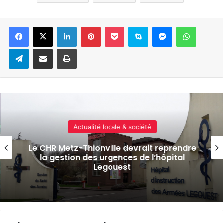
Linkedin
Pinterest
Pocket
Skype
Messenger
WhatsA
Telegram
Partager par e-mail
Imprimer
Actualité locale & société
rendre
La Moselle passe en vigilance jaun
tal
risques d’orages