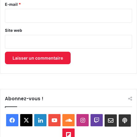
e
E-mail
*
*
Site web
Abonnez-vous !
Facebook
X
Linkedin
YouTube
SoundCloud
Instagram
Twitch
Newslett
Goo
pod
Flipboard