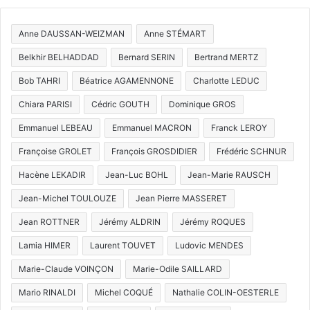
Anne DAUSSAN-WEIZMAN
Anne STÉMART
Belkhir BELHADDAD
Bernard SERIN
Bertrand MERTZ
Bob TAHRI
Béatrice AGAMENNONE
Charlotte LEDUC
Chiara PARISI
Cédric GOUTH
Dominique GROS
Emmanuel LEBEAU
Emmanuel MACRON
Franck LEROY
Françoise GROLET
François GROSDIDIER
Frédéric SCHNUR
Hacène LEKADIR
Jean-Luc BOHL
Jean-Marie RAUSCH
Jean-Michel TOULOUZE
Jean Pierre MASSERET
Jean ROTTNER
Jérémy ALDRIN
Jérémy ROQUES
Lamia HIMER
Laurent TOUVET
Ludovic MENDES
Marie-Claude VOINÇON
Marie-Odile SAILLARD
Mario RINALDI
Michel COQUÉ
Nathalie COLIN-OESTERLE