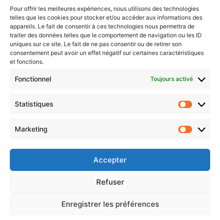
Pour offrir les meilleures expériences, nous utilisons des technologies
telles que les cookies pour stocker et/ou accéder aux informations des
Newsletter gratuite
appareils. Le fait de consentir à ces technologies nous permettra de
traiter des données telles que le comportement de navigation ou les ID
uniques sur ce site. Le fait de ne pas consentir ou de retirer son
consentement peut avoir un effet négatif sur certaines caractéristiques
et fonctions.
Choisissez : matin, soir ou hebdo ?
Fonctionnel
Toujours activé
Les infos essentielles de la région à lire au moment où cela vous
arrange !
Statistiques
Statistiq
Entrez
votre
Marketing
Marketin
adresse
e-
mail
Accepter
Evénements
Refuser
Enregistrer les préférences
AI now
Festival Constellations Metz