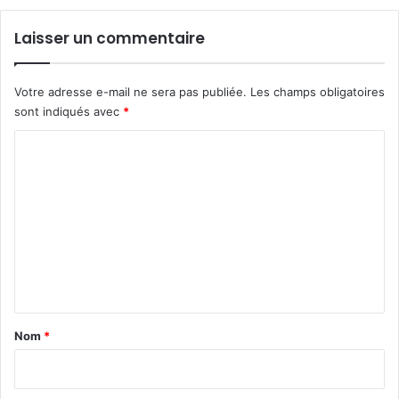
Laisser un commentaire
Votre adresse e-mail ne sera pas publiée.
Les champs obligatoires
sont indiqués avec
*
C
o
m
m
e
n
t
a
Nom
*
i
r