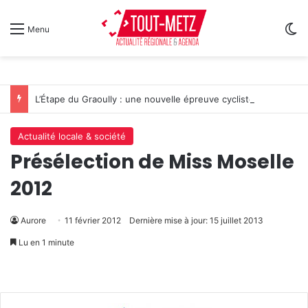
Sw
Menu
L’Étape du Graoully : une nouvelle épreuve cycliste débarque à Metz
Actualité locale & société
Présélection de Miss Moselle
2012
Aurore
11 février 2012
Dernière mise à jour: 15 juillet 2013
Lu en 1 minute