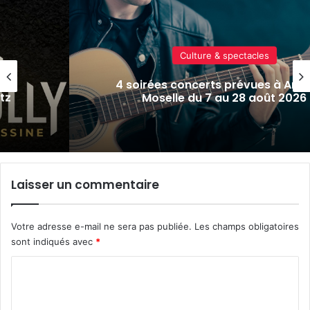
Culture & spectacles
sur-
Metz : J-1 avant le cinéma plein ai
Plan d’Eau
Laisser un commentaire
Votre adresse e-mail ne sera pas publiée.
Les champs obligatoires
sont indiqués avec
*
C
o
m