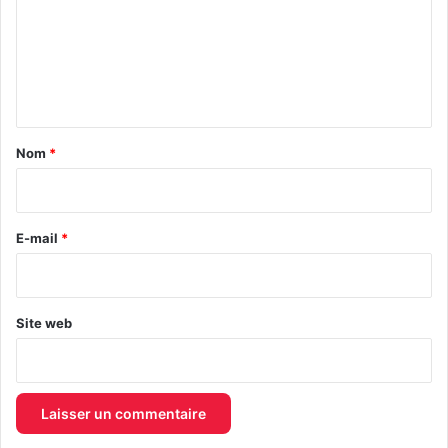
m
e
n
t
a
Nom
*
i
r
e
E-mail
*
*
Site web