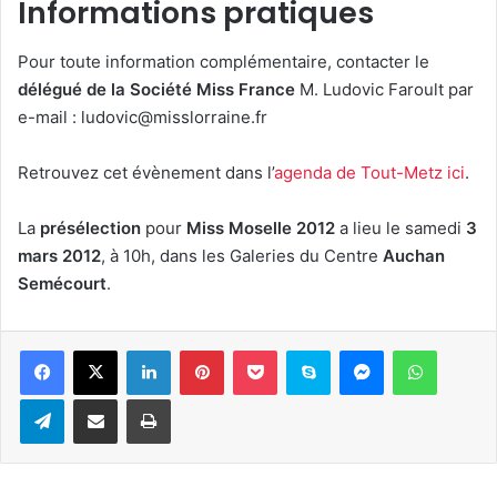
Informations pratiques
Pour toute information complémentaire, contacter le
délégué de la Société Miss France
M. Ludovic Faroult par
e-mail :
ludovic@misslorraine.fr
Retrouvez cet évènement dans l’
agenda de Tout-Metz ici
.
La
présélection
pour
Miss Moselle 2012
a lieu le samedi
3
mars 2012
, à 10h, dans les Galeries du Centre
Auchan
Semécourt
.
Linkedin
Pinterest
Pocket
Skype
Messenger
WhatsA
Telegram
Partager par e-mail
Imprimer