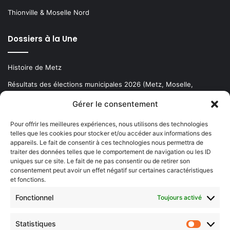
Thionville & Moselle Nord
Dossiers à la Une
Histoire de Metz
Résultats des élections municipales 2026 (Metz, Moselle,
Lorraine)
Gérer le consentement
Sentier des lanternes
Pour offrir les meilleures expériences, nous utilisons des technologies
telles que les cookies pour stocker et/ou accéder aux informations des
Newsletter gratuite
appareils. Le fait de consentir à ces technologies nous permettra de
traiter des données telles que le comportement de navigation ou les ID
uniques sur ce site. Le fait de ne pas consentir ou de retirer son
consentement peut avoir un effet négatif sur certaines caractéristiques
et fonctions.
Choisissez : matin, soir ou hebdo ?
Fonctionnel
Toujours activé
Les infos essentielles de la région à lire au moment où cela vous
arrange !
Statistiques
Statistiq