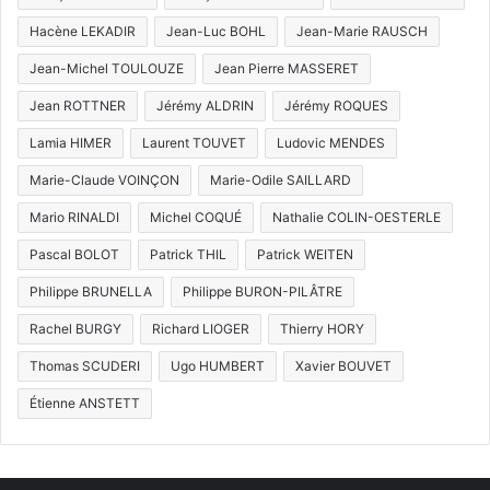
Hacène LEKADIR
Jean-Luc BOHL
Jean-Marie RAUSCH
Jean-Michel TOULOUZE
Jean Pierre MASSERET
Jean ROTTNER
Jérémy ALDRIN
Jérémy ROQUES
Lamia HIMER
Laurent TOUVET
Ludovic MENDES
Marie-Claude VOINÇON
Marie-Odile SAILLARD
Mario RINALDI
Michel COQUÉ
Nathalie COLIN-OESTERLE
Pascal BOLOT
Patrick THIL
Patrick WEITEN
Philippe BRUNELLA
Philippe BURON-PILÂTRE
Rachel BURGY
Richard LIOGER
Thierry HORY
Thomas SCUDERI
Ugo HUMBERT
Xavier BOUVET
Étienne ANSTETT