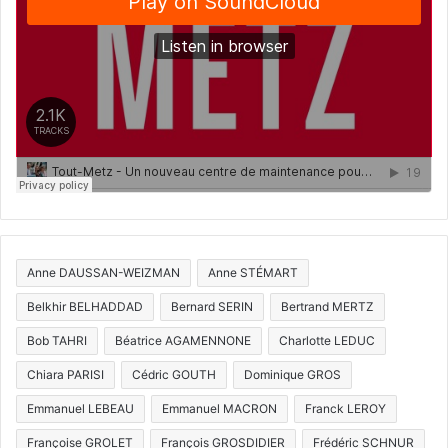
Anne DAUSSAN-WEIZMAN
Anne STÉMART
Belkhir BELHADDAD
Bernard SERIN
Bertrand MERTZ
Bob TAHRI
Béatrice AGAMENNONE
Charlotte LEDUC
Chiara PARISI
Cédric GOUTH
Dominique GROS
Emmanuel LEBEAU
Emmanuel MACRON
Franck LEROY
Françoise GROLET
François GROSDIDIER
Frédéric SCHNUR