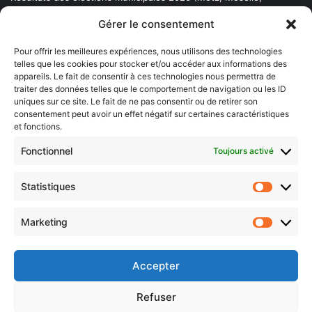
Lorraine)
Gérer le consentement
Sentier des lanternes
Pour offrir les meilleures expériences, nous utilisons des technologies
telles que les cookies pour stocker et/ou accéder aux informations des
Newsletter gratuite
appareils. Le fait de consentir à ces technologies nous permettra de
traiter des données telles que le comportement de navigation ou les ID
uniques sur ce site. Le fait de ne pas consentir ou de retirer son
consentement peut avoir un effet négatif sur certaines caractéristiques
et fonctions.
Choisissez : matin, soir ou hebdo ?
Fonctionnel
Toujours activé
Les infos essentielles de la région à lire au moment où cela vous
arrange !
Statistiques
Statistiq
Entrez
votre
Marketing
Marketin
adresse
e-
mail
Accepter
Evénements
Refuser