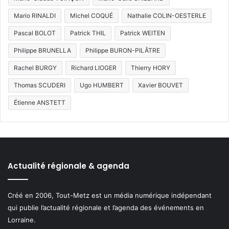
Mario RINALDI
Michel COQUÉ
Nathalie COLIN-OESTERLE
Pascal BOLOT
Patrick THIL
Patrick WEITEN
Philippe BRUNELLA
Philippe BURON-PILÂTRE
Rachel BURGY
Richard LIOGER
Thierry HORY
Thomas SCUDERI
Ugo HUMBERT
Xavier BOUVET
Étienne ANSTETT
Actualité régionale & agenda
Créé en 2006, Tout-Metz est un média numérique indépendant
qui publie l’actualité régionale et l’agenda des événements en
Lorraine.