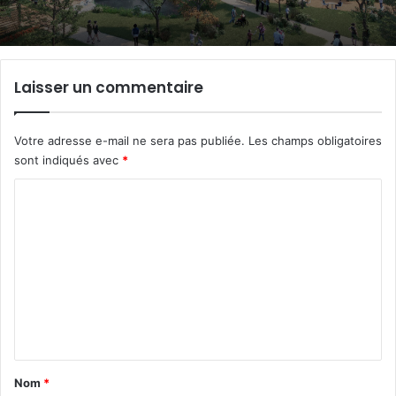
Laisser un commentaire
Votre adresse e-mail ne sera pas publiée.
Les champs obligatoires
sont indiqués avec
*
C
o
m
m
e
n
t
a
Nom
*