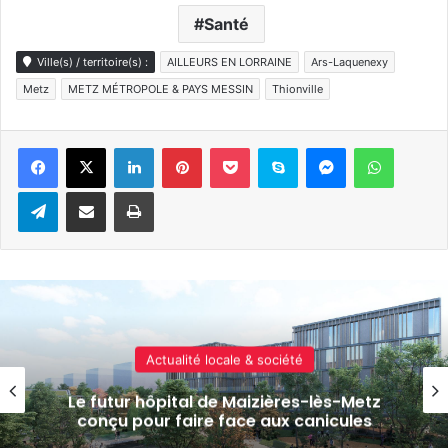
Santé
Ville(s) / territoire(s) :
AILLEURS EN LORRAINE
Ars-Laquenexy
Metz
METZ MÉTROPOLE & PAYS MESSIN
Thionville
Linkedin
Pinterest
Pocket
Skype
Messenger
WhatsA
Telegram
Partager par e-mail
Imprimer
Actualité locale & société
APM, soldes, baignades : 7 actus de la
semaine à Metz Métropole (26/06/2026)