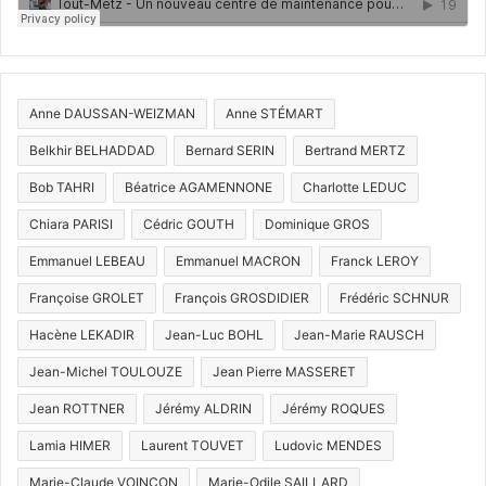
Anne DAUSSAN-WEIZMAN
Anne STÉMART
Belkhir BELHADDAD
Bernard SERIN
Bertrand MERTZ
Bob TAHRI
Béatrice AGAMENNONE
Charlotte LEDUC
Chiara PARISI
Cédric GOUTH
Dominique GROS
Emmanuel LEBEAU
Emmanuel MACRON
Franck LEROY
Françoise GROLET
François GROSDIDIER
Frédéric SCHNUR
Hacène LEKADIR
Jean-Luc BOHL
Jean-Marie RAUSCH
Jean-Michel TOULOUZE
Jean Pierre MASSERET
Jean ROTTNER
Jérémy ALDRIN
Jérémy ROQUES
Lamia HIMER
Laurent TOUVET
Ludovic MENDES
Marie-Claude VOINÇON
Marie-Odile SAILLARD