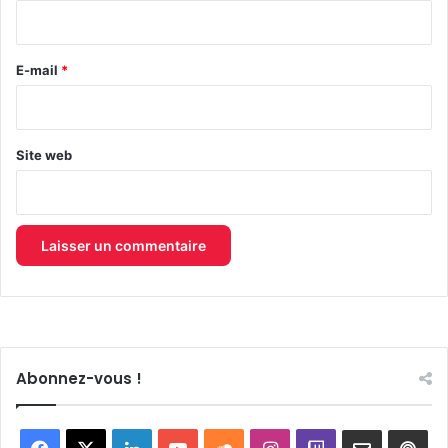
i
r
e
E-mail
*
*
Site web
Abonnez-vous !
Facebook
X
Linkedin
YouTube
SoundCloud
Instagram
Twitch