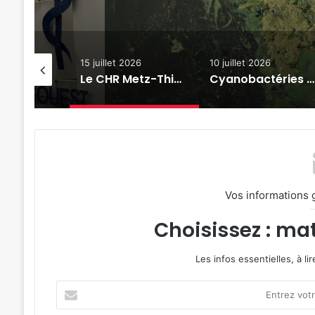
uillet 2026
10 juillet 2026
3 juillet 2026
Le CHR Metz-Thionville devrait reprendre la gestion des urgences de l’hôpital Legouest
Cyanobactéries en Moselle : quels sont les risques pour la santé ?
Vos informations 
Choisissez : mat
Les infos essentielles, à l
Entrez
votre