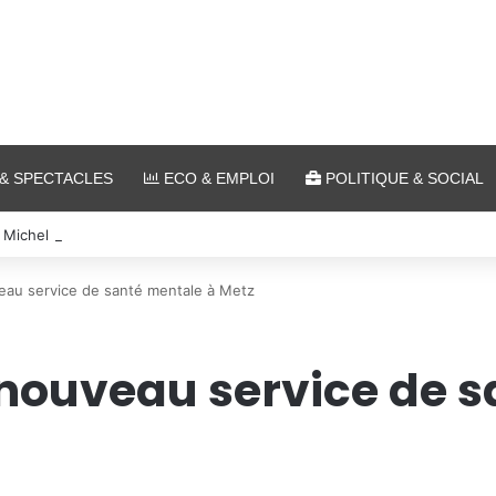
& SPECTACLES
ECO & EMPLOI
POLITIQUE & SOCIAL
 Michel Roth en cuisine pour le grand dîner caritatif de la FIM 2026
eau service de santé mentale à Metz
 nouveau service de 