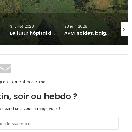
26 juin 2026
24 juin 2026
Le futur hôpital de Maizières-lès-Metz conçu pour faire face aux canicules
APM, soldes, baignades : 7 actus de la semaine à Metz Métropole (26/06/2026)
« Il fait 60 °C sous les toits » : le Centre de Sauvegarde de la Faune Lorraine débordé par les victimes de la canicule
gratuitement par e-mail
in, soir ou hebdo ?
ire quand cela vous arrange vous !