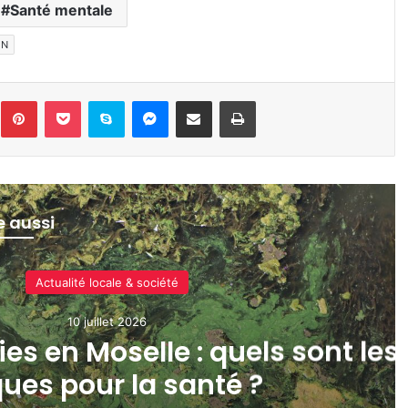
Santé mentale
IN
inkedin
Pinterest
Pocket
Skype
Messenger
Partager par e-mail
Imprimer
re aussi
Actualité locale & société
3 juillet 2026
e futur hôpital de Maizières-
pour faire face aux can