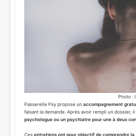
l
Une
émotion
ue
particulière
»
31 juillet 2026
sé
:
« Une émotion pa
oût 2026
Michel
festival de musique celte
Michel Roth en 
Roth
ganisé au parc archéologique
grand dîner cari
ologique
en
Bliesbruck les 7 et 8 août 2026
2026
cuisine
ruck
pour
le
grand
dîner
caritatif
de
Photo : 
la
Passerelle Psy propose un
accompagnement gratui
FIM
2026
faisant la demande. Après avoir rempli un dossier, i
psychologue ou un psychiatre pour une à deux con
Ces
entretiens ont pour objectif de comprendre la 