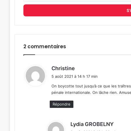
adresse
e-
mail
2 commentaires
d
Christine
i
5 août 2021 à 14 h 17 min
t
On boycotte tout jusqu’à ce que les traîtres
pénale internationale. On lâche rien. Amus
:
Répondre
d
Lydia GROBELNY
i