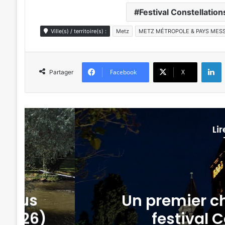
Festival Constellatio
Ville(s) / territoire(s) :
Metz
METZ MÉTROPOLE & PAYS MESS
L
Facebook
X
Partager
Li
our le
Avez-vous r
tz
d’é