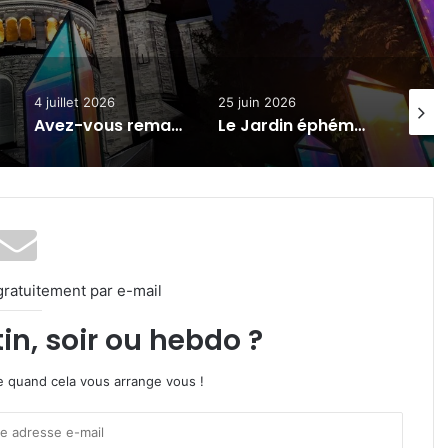
25 juin 2026
23 juin 2026
24 jui
égout stylisées à Metz ?
Le Jardin éphémère du festival Constellations a ouvert devant la gare de Metz (photos)
Constellations 2026 à Metz : découvrez le parcours nocturne en avant-première (photos)
gratuitement par e-mail
in, soir ou hebdo ?
ire quand cela vous arrange vous !