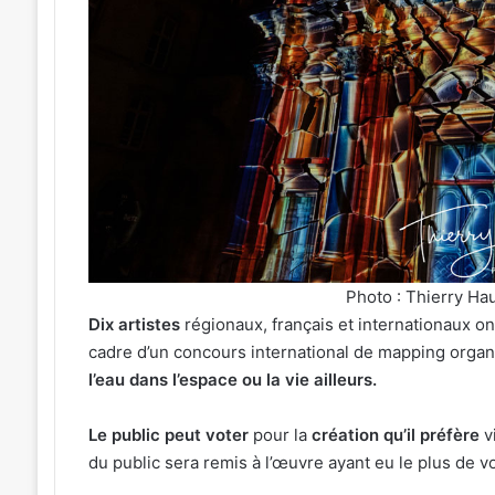
festival
de
musique
celte
organisé
3 août 2026
au
Un festival de mus
026
parc
 J-1 avant le cinéma plein
organisé au parc 
archéologique
 Plan d’Eau
de Bliesbruck les 7
de
Bliesbruck
les
7
et
Photo : Thierry H
8
Dix artistes
régionaux, français et internationaux on
août
cadre d’un concours international de mapping organis
2026
l’eau dans l’espace ou la vie ailleurs.
Le public peut voter
pour la
création qu’il préfère
vi
du public sera remis à l’œuvre ayant eu le plus de v