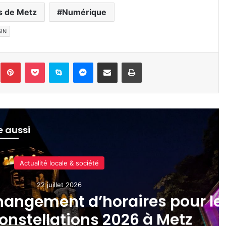
ns de Metz
Numérique
IN
inkedin
Pinterest
Pocket
Skype
Messenger
Partager par e-mail
Imprimer
re aussi
Culture & spectacles
4 juillet 2026
emarqué ces nouvelles plaqu
gout stylisées à Metz ?