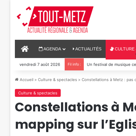
ACCUEIL
AGENDA
ACTUALITÉS
CULTURE 
vendredi 7 août 2026
Fil info :
Un festival de musique ce
Accueil
>
Culture & spectacles
>
Constellations à Metz : pas d
Culture & spectacles
Constellations à Me
mapping sur l’Egl