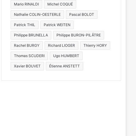
Mario RINALDI
Michel COQUÉ
Nathalie COLIN-OESTERLE
Pascal BOLOT
Patrick THIL
Patrick WEITEN
Philippe BRUNELLA
Philippe BURON-PILÂTRE
Rachel BURGY
Richard LIOGER
Thierry HORY
Thomas SCUDERI
Ugo HUMBERT
Xavier BOUVET
Étienne ANSTETT
es
Le Jardin éphémère
ouvert devant