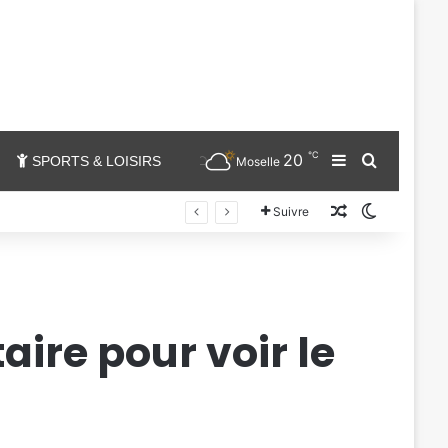
℃
20
Sidebar (barr
Chercher
SPORTS & LOISIRS
Moselle
Un article au
Switch sk
Suivre
aire pour voir le