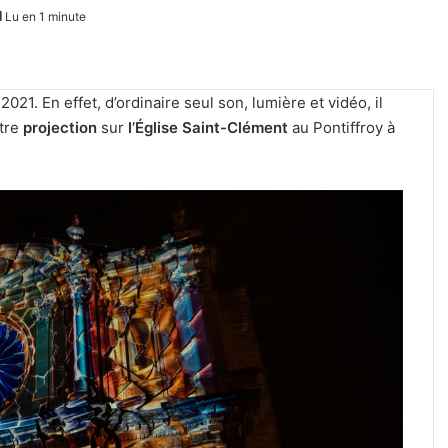
Lu en 1 minute
2021. En effet, d’ordinaire seul son, lumière et vidéo, il
utre
projection
sur
l’Église Saint-Clément
au Pontiffroy à
«