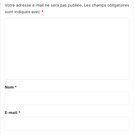
Votre adresse e-mail ne sera pas publiée.
Les champs obligatoires
sont indiqués avec
*
C
o
m
m
e
n
t
a
Nom
*
i
r
e
E-mail
*
*