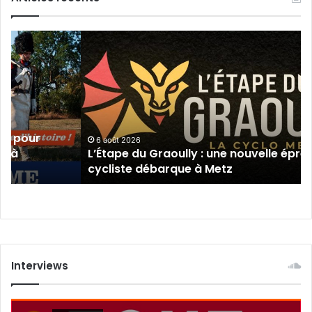
L’Étape
du
Graoully
:
une
nouvelle
épreuve
ma pour
cycliste
6 août 2026
e à
L’Étape du Graoully : une nouvelle épre
débarque
cycliste débarque à Metz
à
Metz
Interviews