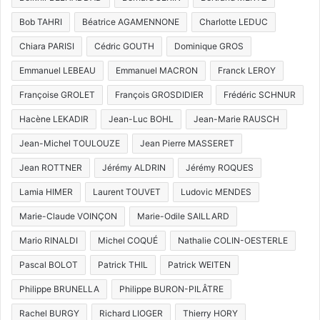
Bob TAHRI
Béatrice AGAMENNONE
Charlotte LEDUC
Chiara PARISI
Cédric GOUTH
Dominique GROS
Emmanuel LEBEAU
Emmanuel MACRON
Franck LEROY
Françoise GROLET
François GROSDIDIER
Frédéric SCHNUR
Hacène LEKADIR
Jean-Luc BOHL
Jean-Marie RAUSCH
Jean-Michel TOULOUZE
Jean Pierre MASSERET
Jean ROTTNER
Jérémy ALDRIN
Jérémy ROQUES
Lamia HIMER
Laurent TOUVET
Ludovic MENDES
Marie-Claude VOINÇON
Marie-Odile SAILLARD
Mario RINALDI
Michel COQUÉ
Nathalie COLIN-OESTERLE
Pascal BOLOT
Patrick THIL
Patrick WEITEN
Philippe BRUNELLA
Philippe BURON-PILÂTRE
Rachel BURGY
Richard LIOGER
Thierry HORY