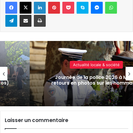
Linkedin
Pinterest
Pocket
Skype
Messenger
WhatsA
Telegram
Partager par e-mail
Imprimer
Actualité locale & société
age
Journée de la police 2026 à Metz
tos)
retours en photos sur les homm
Laisser un commentaire