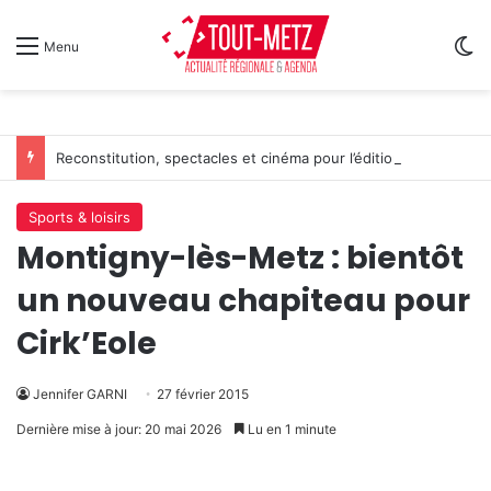
Sw
Menu
Reconstitution, spectacles et cinéma pour l’édition 2026 de « Ça tombe comme à Gravelotte »
Sports & loisirs
Montigny-lès-Metz : bientôt
un nouveau chapiteau pour
Cirk’Eole
Jennifer GARNI
27 février 2015
Dernière mise à jour: 20 mai 2026
Lu en 1 minute