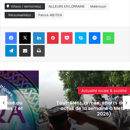
Ville(s) / territoire(s) :
AILLEURS EN LORRAINE
Malbrouck
Personnalité(s) :
Patrick WEITEN
Linkedin
Pinterest
Pocket
Skype
Messenger
WhatsA
Telegram
Partager par e-mail
Imprimer
Actualité locale & société
isé au
Tout-Metz, armée, sports de comba
s 7 et
actus de la semaine à Metz (31 jui
2026)