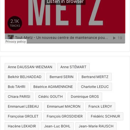
Anne DAUSSAN-WEIZMAN
Anne STÉMART
Belkhir BELHADDAD
Bernard SERIN
Bertrand MERTZ
Bob TAHRI
Béatrice AGAMENNONE
Charlotte LEDUC
Chiara PARISI
Cédric GOUTH
Dominique GROS
Emmanuel LEBEAU
Emmanuel MACRON
Franck LEROY
Françoise GROLET
François GROSDIDIER
Frédéric SCHNUR
Hacène LEKADIR
Jean-Luc BOHL
Jean-Marie RAUSCH