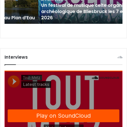
Un festival de musique celte organisé 
parc
archéologique de Bliesbruck les 7 et 8 
archéologique
 au Plan d’Eau
2026
de
Bliesbruck
les
7
et
8
août
Interviews
2026