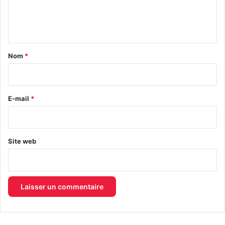
e
n
t
a
Nom
*
i
r
e
E-mail
*
*
Site web