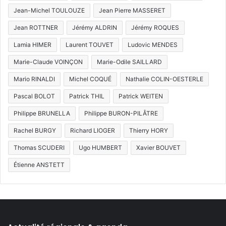
Jean-Michel TOULOUZE
Jean Pierre MASSERET
Jean ROTTNER
Jérémy ALDRIN
Jérémy ROQUES
Lamia HIMER
Laurent TOUVET
Ludovic MENDES
Marie-Claude VOINÇON
Marie-Odile SAILLARD
Mario RINALDI
Michel COQUÉ
Nathalie COLIN-OESTERLE
Pascal BOLOT
Patrick THIL
Patrick WEITEN
Philippe BRUNELLA
Philippe BURON-PILÂTRE
Rachel BURGY
Richard LIOGER
Thierry HORY
Thomas SCUDERI
Ugo HUMBERT
Xavier BOUVET
Étienne ANSTETT