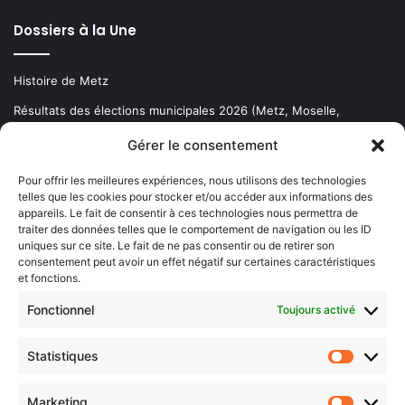
Dossiers à la Une
Histoire de Metz
Résultats des élections municipales 2026 (Metz, Moselle,
Lorraine)
Gérer le consentement
Sentier des lanternes
Pour offrir les meilleures expériences, nous utilisons des technologies
telles que les cookies pour stocker et/ou accéder aux informations des
Newsletter gratuite
appareils. Le fait de consentir à ces technologies nous permettra de
traiter des données telles que le comportement de navigation ou les ID
uniques sur ce site. Le fait de ne pas consentir ou de retirer son
consentement peut avoir un effet négatif sur certaines caractéristiques
et fonctions.
Choisissez : matin, soir ou hebdo ?
Fonctionnel
Toujours activé
Les infos essentielles de la région à lire au moment où cela vous
arrange !
Statistiques
Statistiq
Entrez
votre
Marketing