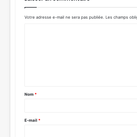
Votre adresse e-mail ne sera pas publiée.
Les champs obli
C
o
m
m
e
n
t
a
Nom
*
i
r
e
E-mail
*
*