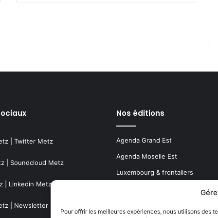
sociaux
Nos éditions
Agenda Grand Est
etz
|
Twitter Metz
Agenda Moselle Est
tz
|
Soundcloud Metz
Luxembourg & frontaliers
z
|
Linkedin Metz
Metz, Moselle & Lorraine
Gére
Nancy & Meurthe & Moselle
etz
|
Newsletter Metz
Pour offrir les meilleures expériences, nous utilisons des t