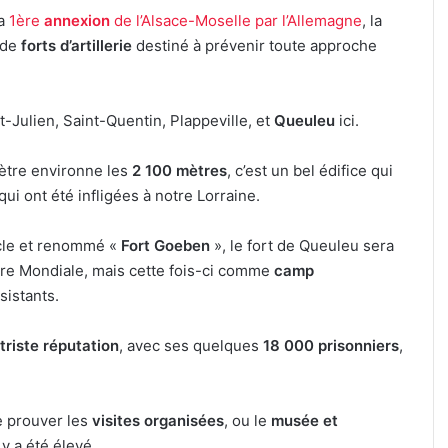
la
1ère
annexion
de l’Alsace-Moselle par l’Allemagne
, la
 de
forts d’artillerie
destiné à prévenir toute approche
Kaza,
Jungeli
nt-Julien, Saint-Quentin, Plappeville, et
Queuleu
ici.
et
Helmut
mètre environne les
2 100 mètres
, c’est un bel édifice qui
Fritz
qui ont été infligées à notre Lorraine.
à
7 août 2026
l’affiche
 Roth
Kaza, Jungeli et Helmut Fritz à l’affiche
d’un
cle et renommé «
Fort Goeben
», le fort de Queuleu sera
tif
d’un nouveau festival de musique à
nouveau
re Mondiale, mais cette fois-ci comme
camp
Amnéville
festival
istants.
de
musique
triste réputation
à
, avec ses quelques
18 000 prisonniers
,
Amnéville
e prouver les
visites organisées
, ou le
musée et
y a été élevé.