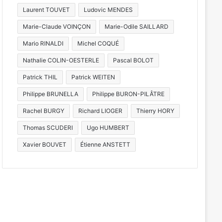
Laurent TOUVET
Ludovic MENDES
Marie-Claude VOINÇON
Marie-Odile SAILLARD
Mario RINALDI
Michel COQUÉ
Nathalie COLIN-OESTERLE
Pascal BOLOT
Patrick THIL
Patrick WEITEN
Philippe BRUNELLA
Philippe BURON-PILÂTRE
Rachel BURGY
Richard LIOGER
Thierry HORY
Thomas SCUDERI
Ugo HUMBERT
Xavier BOUVET
Étienne ANSTETT