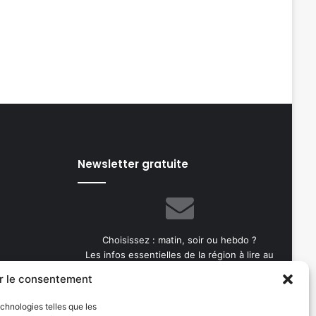
Newsletter gratuite
Choisissez : matin, soir ou hebdo ?
Les infos essentielles de la région à lire au
moment où cela vous arrange !
r le consentement
Entrez
echnologies telles que les
votre