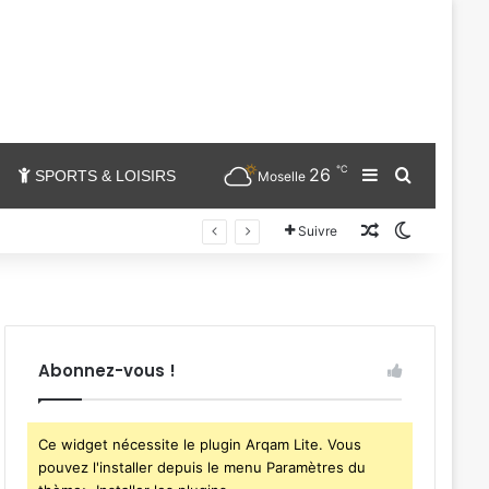
℃
26
Sidebar (barr
Chercher
SPORTS & LOISIRS
Moselle
Un article au
Switch sk
Suivre
Abonnez-vous !
Ce widget nécessite le plugin Arqam Lite. Vous
pouvez l'installer depuis le menu Paramètres du