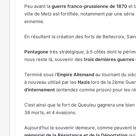
Peu avant la
guerre franco-prussienne de 1870
et 
ville de Metz est fortifiée, notamment par une série
ennemie.
«
Une
En résultent la création des forts de Bellecroix, Sai
émotion
particulière
Pentagone
très stratégique, à 5 côtés dont le péri
»
nous reste là, souvenir des
trois dernières guerres
:
31 juillet 2026
Michel
« Une émotion particulière » : Michel
Roth
Terminé sous l’
Empire Allemand
au tournant du siè
en cuisine pour le grand dîner carita
en
à nouveau utilisé par les
Nazis
lors de la 2ème Guer
de la FIM 2026
cuisine
d’internement
(entendez comme prison) pour les rés
pour
le
C’est ainsi que le fort de Queuleu gagnera une bien
grand
dîner
36 morts, et 4 évasions.
caritatif
de
Aujourd’hui le souvenir demeure, comme peuvent l
la
mémorial de la Résistance et de la Déportation
qui 