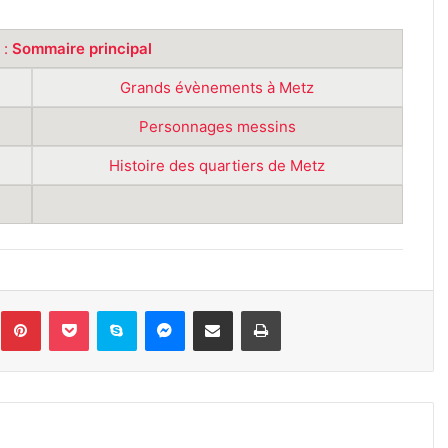
 :
Sommaire principal
Grands évènements à Metz
Personnages messins
Histoire des quartiers de Metz
inkedin
Pinterest
Pocket
Skype
Messenger
Partager par e-mail
Imprimer