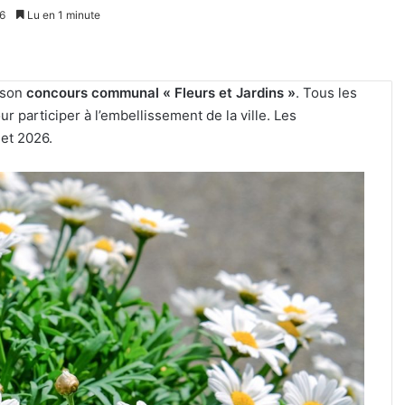
6
Lu en 1 minute
 son
concours communal « Fleurs et Jardins »
. Tous les
ur participer à l’embellissement de la ville. Les
let 2026.
Tout-