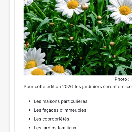
Une
émotion
particulière
»
31 juillet 2026
:
« Une émotion parti
026
Michel
tival de musique celte
Michel Roth en cuis
Roth
sé au parc archéologique
grand dîner caritat
que
en
esbruck les 7 et 8 août 2026
2026
cuisine
pour
le
grand
dîner
Photo : 
caritatif
Pour cette édition 2026, les jardiniers seront en lic
de
la
Les maisons particulières
FIM
2026
Les façades d’immeubles
Les copropriétés
Les jardins familiaux