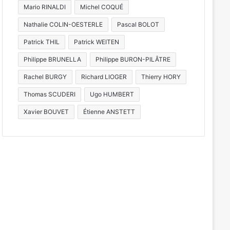
Mario RINALDI
Michel COQUÉ
Nathalie COLIN-OESTERLE
Pascal BOLOT
Patrick THIL
Patrick WEITEN
Philippe BRUNELLA
Philippe BURON-PILÂTRE
Rachel BURGY
Richard LIOGER
Thierry HORY
 idées
La ville de Me
Thomas SCUDERI
Ugo HUMBERT
z
gratuites pour a
Xavier BOUVET
Étienne ANSTETT
illet 2026
24 juillet 2026
10 juillet 2026
Une exposition sur l’avenir de nos forêts au cloître des Récollets à Metz
Kayak, fin des soldes, Constellations : 7 actus de la semaine à Metz Métropole (24 juillet 2026)