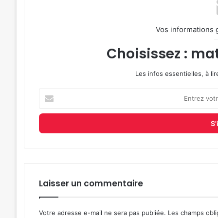
Vos informations 
Choisissez : mat
Les infos essentielles, à l
Entrez
votre
adresse
e-
mail
Laisser un commentaire
Votre adresse e-mail ne sera pas publiée.
Les champs obli