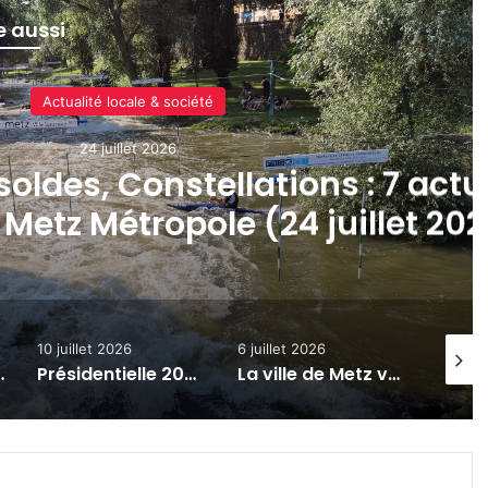
re aussi
Actualité locale & société
10 juillet 2026
e 2027, Le Met’ à l’heure d’été,
e : 7 actus de la semaine à Met
Métropole (10/07/2026)
6 juillet 2026
2 juillet 2026
30 ju
dées de sortie : 7 actus de la semaine à Metz Métropole (10/07/2026)
La ville de Metz va distribuer des lunettes gratuites pour admirer l’éclipse solaire totale du 12 août
« Capturez l’eau » : un nouveau concours photos sur l’Euro-Métropole de Metz