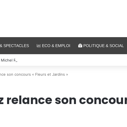
& SPECTACLES
ECO & EMPLOI
POLITIQUE & SOCIAL
 Michel Roth en cuisine pour le grand dîner caritatif de la FIM 2026
nce son concours « Fleurs et Jardins »
relance son concours