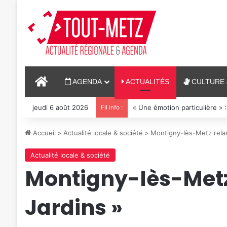
ACCUEIL
AGENDA
ACTUALITÉS
CULTURE 
jeudi 6 août 2026
Fil info :
« Une émotion particulière » :
Accueil
>
Actualité locale & société
>
Montigny-lès-Metz rela
Actualité locale & société
Montigny-lès-Metz 
Jardins »