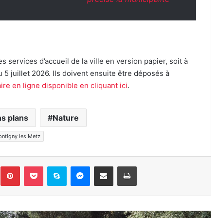
es services d’accueil de la ville en version papier, soit à
au 5 juillet 2026. Ils doivent ensuite être déposés à
ire en ligne disponible en cliquant ici
.
s plans
Nature
ntigny les Metz
inkedin
Pinterest
Pocket
Skype
Messenger
Partager par e-mail
Imprimer