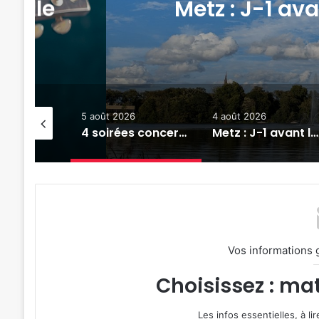
Metz : J-1 avant le cinéma ple
d’Eau
5 août 2026
4 août 2026
3 a
Le « Rêve américain » et ses voitures de collection reviennent ce dimanche à Hagondange
4 soirées concerts prévues à Ars-sur-Moselle du 7 au 28 août 2026
Metz : J-1 avant le cinéma plein air au Plan d’Eau
Vos informations 
Choisissez : mat
Les infos essentielles, à l