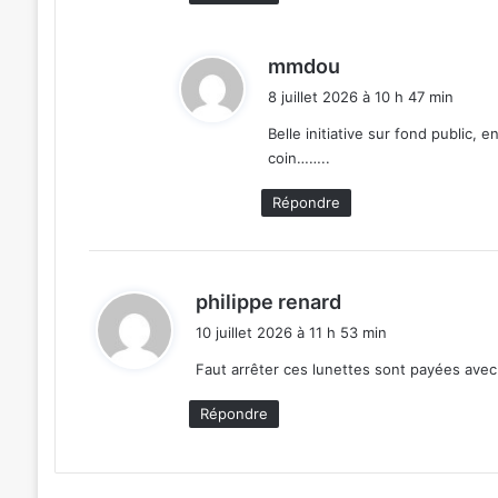
d
mmdou
i
8 juillet 2026 à 10 h 47 min
t
Belle initiative sur fond public,
coin……..
:
Répondre
d
philippe renard
i
10 juillet 2026 à 11 h 53 min
t
Faut arrêter ces lunettes sont payées avec 
:
Répondre