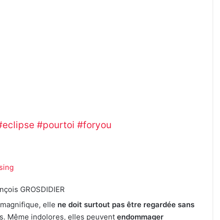
gne, 90% à Metz). ???? La
 remonte à 1999, et la
 Mais attention : regarder
êmement dangereux et peut
es adultes que celle des
de Metz distribuera 2 500
rotéger la vue de tous, et
#eclipse
#pourtoi
#foryou
ysing
ançois GROSDIDIER
e magnifique, elle
ne doit surtout pas être regardée sans
res. Même indolores, elles peuvent
endommager