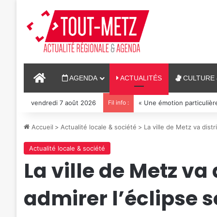
ACCUEIL
AGENDA
ACTUALITÉS
CULTURE 
vendredi 7 août 2026
Fil info :
« Une émotion particulière
Accueil
>
Actualité locale & société
>
La ville de Metz va distr
Actualité locale & société
La ville de Metz va
admirer l’éclipse s