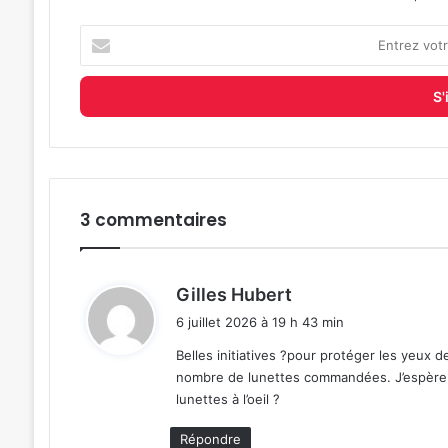
Entrez
votre
adresse
e-
mail
3 commentaires
d
Gilles Hubert
i
6 juillet 2026 à 19 h 43 min
t
Belles initiatives ?pour protéger les yeux 
nombre de lunettes commandées. J’espère qu
:
lunettes à l’oeil ?
Répondre