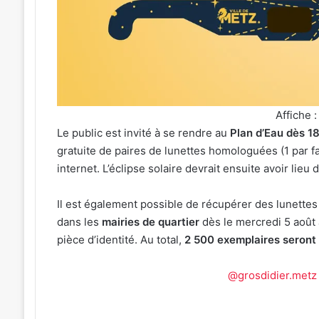
festival
Une
de
émotio
musique
particu
celte
»
31 j
organisé
:
« U
3 août 2026
au
Michel
Un festival de musique celte
Mic
parc
Roth
lein
organisé au parc archéologique
gra
archéologique
en
Affiche :
de Bliesbruck les 7 et 8 août 2026
20
de
cuisine
Le public est invité à se rendre au
Plan d’Eau dès 1
Bliesbruck
pour
gratuite de paires de lunettes homologuées (1 par fam
les
le
internet. L’éclipse solaire devrait ensuite avoir lieu
7
grand
et
dîner
8
caritati
Il est également possible de récupérer des lunettes
août
de
dans les
mairies de quartier
dès le mercredi 5 août 
2026
la
pièce d’identité. Au total,
2 500
exemplaires seront 
FIM
2026
@grosdidier.metz
???? Un événement exceptionnel va s
prochain ! ??? Dès 19h15, nous pourro