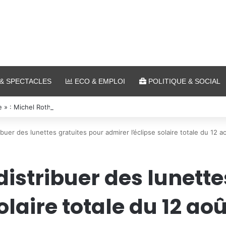
& SPECTACLES
ECO & EMPLOI
POLITIQUE & SOCIAL
 » : Michel Roth en cuisine pour le grand dîner caritatif de la FIM 2026
ibuer des lunettes gratuites pour admirer l’éclipse solaire totale du 12 a
 distribuer des lunett
olaire totale du 12 aoû