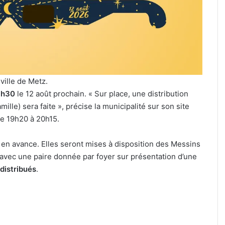
Metz,
n
armée,
lière
sports
de
uillet 2026
combat
ne émotion particulière » :
31 juillet 2026
:
hel Roth en cuisine pour le
Tout-Metz, armé
7
nd dîner caritatif de la FIM
combat : 7 actu
actus
 ville de Metz.
26
Metz (31 juillet 
de
8h30
le 12 août prochain. « Sur place, une distribution
la
ille) sera faite », précise la municipalité sur son site
semaine
 de 19h20 à 20h15.
à
Metz
f
(31
 en avance. Elles seront mises à disposition des Messins
juillet
avec une paire donnée par foyer sur présentation d’une
2026)
distribués
.
e produire le 12 août
ns observer une éclipse