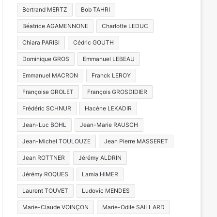
Bertrand MERTZ
Bob TAHRI
Béatrice AGAMENNONE
Charlotte LEDUC
Chiara PARISI
Cédric GOUTH
Dominique GROS
Emmanuel LEBEAU
Emmanuel MACRON
Franck LEROY
Françoise GROLET
François GROSDIDIER
Frédéric SCHNUR
Hacène LEKADIR
Jean-Luc BOHL
Jean-Marie RAUSCH
Jean-Michel TOULOUZE
Jean Pierre MASSERET
Jean ROTTNER
Jérémy ALDRIN
Jérémy ROQUES
Lamia HIMER
Culture & spectacles
Laurent TOUVET
Ludovic MENDES
3 août 2026
Marie-Claude VOINÇON
Marie-Odile SAILLARD