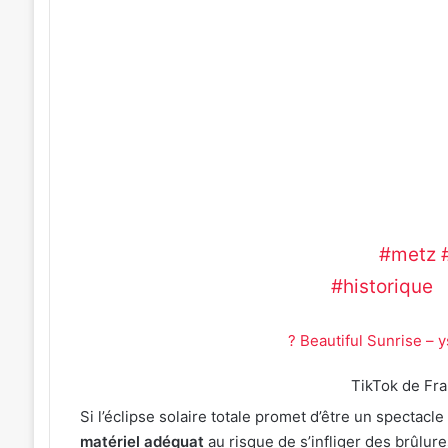
solaire quasiment totale (100% en Espa
dernière éclipse solaire comparable
prochaine n’aura lieu qu’en… 2081 ! ???
une éclipse solaire à l’œil nu est extr
endommager la vue, aussi bien celle d
enfants. ???? C’est pourquoi la Ville 
paires de lunettes homologuées afin de p
en particulier celle des enfants.
#metz
#historique
? Beautiful Sunrise – 
TikTok de Fr
Si l’éclipse solaire totale promet d’être un spectacl
matériel adéquat
au risque de s’infliger des brûlu