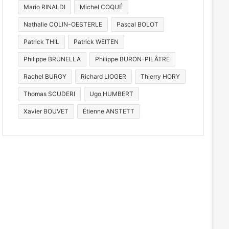
stival de musique celte organ
Mario RINALDI
Michel COQUÉ
éologique de Bliesbruck les 7 
Nathalie COLIN-OESTERLE
Pascal BOLOT
2026
Patrick THIL
Patrick WEITEN
Philippe BRUNELLA
Philippe BURON-PILÂTRE
Rachel BURGY
Richard LIOGER
Thierry HORY
5 août 2026
4 août 2026
Le « Rêve américain » et ses voitures de collection reviennent ce dimanche à Hagondange
4 soirées concerts prévues à Ars-sur-Moselle du 7 au 28 août 2026
Metz : J-1 avant le cinéma plein air au Plan d’Eau
Thomas SCUDERI
Ugo HUMBERT
Xavier BOUVET
Étienne ANSTETT