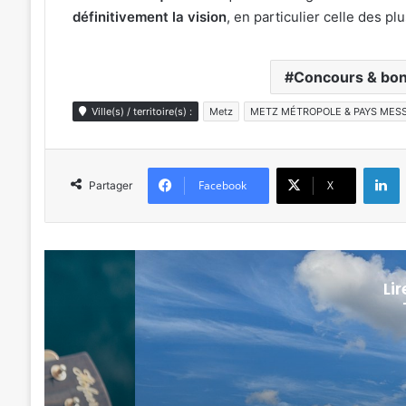
définitivement la vision
, en particulier celle des pl
Concours & bon
Ville(s) / territoire(s) :
Metz
METZ MÉTROPOLE & PAYS MESS
L
Facebook
X
Partager
Li
Culture & spectacles
4 août 2026