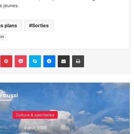
us jeunes.
s plans
Sorties
IN
inkedin
Pinterest
Pocket
Skype
Messenger
Partager par e-mail
Imprimer
re aussi