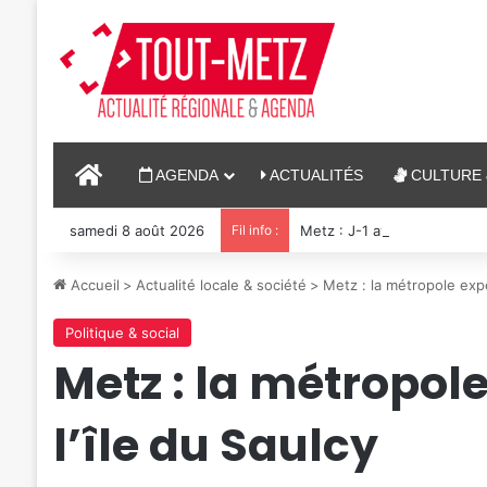
ACCUEIL
AGENDA
ACTUALITÉS
CULTURE 
samedi 8 août 2026
Fil info :
Metz : J-1 avant le cinéma p
Accueil
>
Actualité locale & société
>
Metz : la métropole expér
Politique & social
Metz : la métropole
l’île du Saulcy