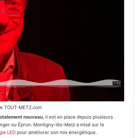
de TOUT-METZ.com
 totalement nouveau
, il est en place depuis plusieurs
Anger ou Épron. Montigny-lès-Metz a misé sur le
ogie LED
pour améliorer son mix énergétique.