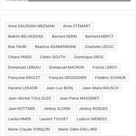
Anne DAUSSAN-WEIZMAN
Anne STÉMART
Belkhir BELHADDAD
Bernard SERIN
Bertrand MERTZ
Bob TAHRI
Béatrice AGAMENNONE
Charlotte LEDUC
Chiara PARISI
Cédric GOUTH
Dominique GROS
Emmanuel LEBEAU
Emmanuel MACRON
Franck LEROY
Françoise GROLET
François GROSDIDIER
Frédéric SCHNUR
Hacène LEKADIR
Jean-Luc BOHL
Jean-Marie RAUSCH
Jean-Michel TOULOUZE
Jean Pierre MASSERET
Jean ROTTNER
Jérémy ALDRIN
Jérémy ROQUES
Lamia HIMER
Laurent TOUVET
Ludovic MENDES
Marie-Claude VOINÇON
Marie-Odile SAILLARD