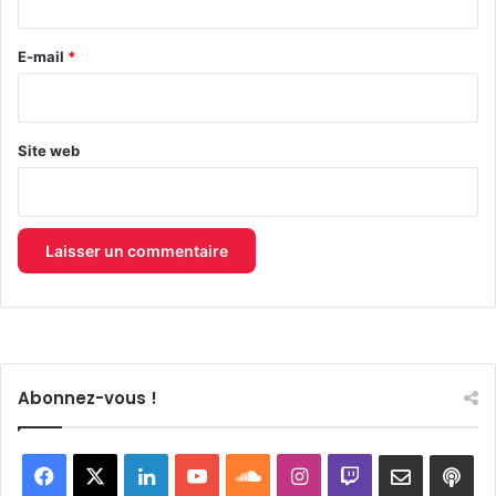
r
e
E-mail
*
*
Site web
Abonnez-vous !
Facebook
X
Linkedin
YouTube
SoundCloud
Instagram
Twitch
Newslett
Goo