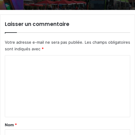
Laisser un commentaire
Votre adresse e-mail ne sera pas publiée.
Les champs obligatoires
sont indiqués avec
*
C
o
m
m
e
n
t
a
Nom
*
i