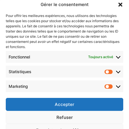
Gérer le consentement
Sentier des lanternes
Pour offrir les meilleures expériences, nous utilisons des technologies
telles que les cookies pour stocker et/ou accéder aux informations des
Newsletter gratuite
appareils. Le fait de consentir à ces technologies nous permettra de
traiter des données telles que le comportement de navigation ou les ID
uniques sur ce site. Le fait de ne pas consentir ou de retirer son
consentement peut avoir un effet négatif sur certaines caractéristiques
et fonctions.
Choisissez : matin, soir ou hebdo ?
Fonctionnel
Toujours activé
Les infos essentielles de la région à lire au moment où cela vous
arrange !
Statistiques
Statistiq
Entrez
votre
Marketing
Marketin
adresse
e-
mail
Accepter
Evénements
Refuser