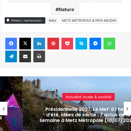
Nature
Ville(s) / territoire(s) :
Metz
METZ MÉTROPOLE & PAYS MESSIN
Linkedin
Pinterest
Pocket
Skype
Messenger
WhatsA
Telegram
Partager par e-mail
Imprimer
Culture & spectacles
ure
Avez-vous remarqué ces nouvel
 la
plaques d’égout stylisées à Met
2026)