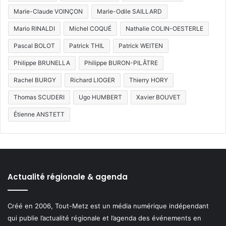
Marie-Claude VOINÇON
Marie-Odile SAILLARD
Mario RINALDI
Michel COQUÉ
Nathalie COLIN-OESTERLE
Pascal BOLOT
Patrick THIL
Patrick WEITEN
Philippe BRUNELLA
Philippe BURON-PILÂTRE
Rachel BURGY
Richard LIOGER
Thierry HORY
Thomas SCUDERI
Ugo HUMBERT
Xavier BOUVET
Étienne ANSTETT
Actualité régionale & agenda
Créé en 2006, Tout-Metz est un média numérique indépendant
qui publie l’actualité régionale et l’agenda des événements en