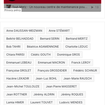
Anne DAUSSAN-WEIZMAN
Anne STÉMART
Belkhir BELHADDAD
Bernard SERIN
Bertrand MERTZ
Bob TAHRI
Béatrice AGAMENNONE
Charlotte LEDUC
Chiara PARISI
Cédric GOUTH
Dominique GROS
Emmanuel LEBEAU
Emmanuel MACRON
Franck LEROY
Françoise GROLET
François GROSDIDIER
Frédéric SCHNUR
Hacène LEKADIR
Jean-Luc BOHL
Jean-Marie RAUSCH
Jean-Michel TOULOUZE
Jean Pierre MASSERET
Jean ROTTNER
Jérémy ALDRIN
Jérémy ROQUES
Lamia HIMER
Laurent TOUVET
Ludovic MENDES