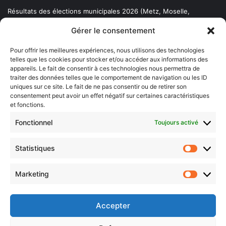
Résultats des élections municipales 2026 (Metz, Moselle,
Lorraine)
Gérer le consentement
Sentier des lanternes
Pour offrir les meilleures expériences, nous utilisons des technologies
telles que les cookies pour stocker et/ou accéder aux informations des
Newsletter gratuite
appareils. Le fait de consentir à ces technologies nous permettra de
traiter des données telles que le comportement de navigation ou les ID
uniques sur ce site. Le fait de ne pas consentir ou de retirer son
consentement peut avoir un effet négatif sur certaines caractéristiques
et fonctions.
Choisissez : matin, soir ou hebdo ?
Fonctionnel
Toujours activé
Les infos essentielles de la région à lire au moment où cela vous
arrange !
Statistiques
Statistiq
Entrez
votre
Marketing
Marketin
adresse
e-
mail
Accepter
Evénements