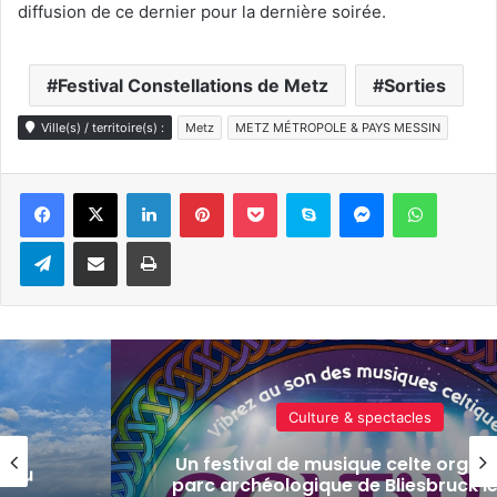
diffusion de ce dernier pour la dernière soirée.
Festival Constellations de Metz
Sorties
Ville(s) / territoire(s) :
Metz
METZ MÉTROPOLE & PAYS MESSIN
Linkedin
Pinterest
Pocket
Skype
Messenger
WhatsA
Telegram
Partager par e-mail
Imprimer
Actualité locale & société
isé au
Tout-Metz, armée, sports de comba
s 7 et
actus de la semaine à Metz (31 jui