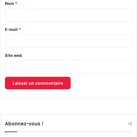
a
Nom
*
i
r
e
E-mail
*
*
Site web
Abonnez-vous !