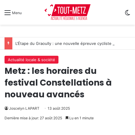
Sw
Menu
L’Étape du Graoully : une nouvelle épreuve cycliste débarque à Metz
Actualité locale & société
Metz : les horaires du
festival Constellations à
nouveau avancés
Joscelyn LAPART
13 août 2025
Dernière mise à jour: 27 août 2025
Lu en 1 minute