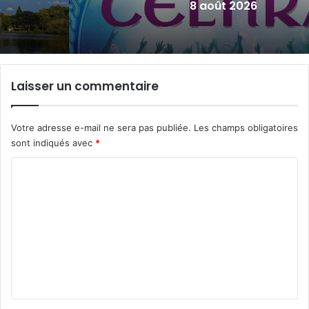
2026)
Laisser un commentaire
Votre adresse e-mail ne sera pas publiée.
Les champs obligatoires
sont indiqués avec
*
C
o
m
m
e
n
t