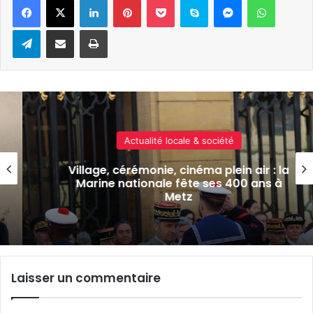
Telegram
Partager par e-mail
Imprimer
Culture & spectacles
 : la
Cérémonies, conférences et circ
s à
mémoriel pour la 1ère édition d
Printemps des cimetières à Me
Laisser un commentaire