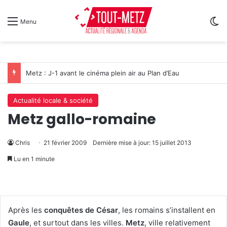
Sw
Menu
Metz : J-1 avant le cinéma plein air au Plan d’Eau
Actualité locale & société
Metz gallo-romaine
Chris
21 février 2009
Dernière mise à jour: 15 juillet 2013
Lu en 1 minute
Après les
conquêtes de César
, les romains s’installent en
Gaule
, et surtout dans les villes.
Metz
, ville relativement