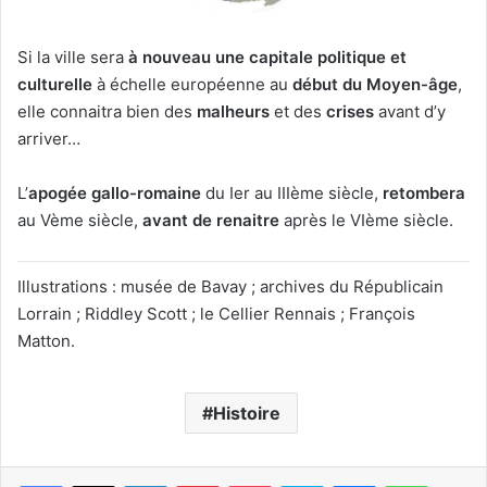
Si la ville sera
à nouveau une capitale politique et
culturelle
à échelle européenne au
début du Moyen-âge
,
elle connaitra bien des
malheurs
et des
crises
avant d’y
arriver…
L’
apogée gallo-romaine
du Ier au IIIème siècle,
retombera
au Vème siècle,
avant de renaitre
après le VIème siècle.
Illustrations : musée de Bavay ; archives du Républicain
Lorrain ; Riddley Scott ; le Cellier Rennais ; François
Matton.
Histoire
Linkedin
Pinterest
Pocket
Skype
Messenger
WhatsA