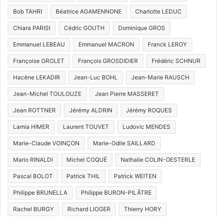
Bob TAHRI
Béatrice AGAMENNONE
Charlotte LEDUC
Chiara PARISI
Cédric GOUTH
Dominique GROS
Emmanuel LEBEAU
Emmanuel MACRON
Franck LEROY
Françoise GROLET
François GROSDIDIER
Frédéric SCHNUR
Hacène LEKADIR
Jean-Luc BOHL
Jean-Marie RAUSCH
Jean-Michel TOULOUZE
Jean Pierre MASSERET
Jean ROTTNER
Jérémy ALDRIN
Jérémy ROQUES
Lamia HIMER
Laurent TOUVET
Ludovic MENDES
Marie-Claude VOINÇON
Marie-Odile SAILLARD
Mario RINALDI
Michel COQUÉ
Nathalie COLIN-OESTERLE
Pascal BOLOT
Patrick THIL
Patrick WEITEN
Philippe BRUNELLA
Philippe BURON-PILÂTRE
Rachel BURGY
Richard LIOGER
Thierry HORY