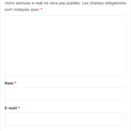
Votre adresse e-mail ne sera pas publiée.
Les champs obligatoires
sont indiqués avec
*
C
o
m
m
e
n
t
a
Nom
*
i
r
e
E-mail
*
*