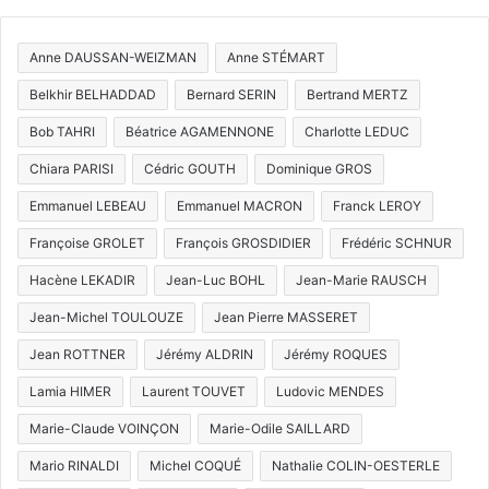
Anne DAUSSAN-WEIZMAN
Anne STÉMART
Belkhir BELHADDAD
Bernard SERIN
Bertrand MERTZ
Bob TAHRI
Béatrice AGAMENNONE
Charlotte LEDUC
Chiara PARISI
Cédric GOUTH
Dominique GROS
Emmanuel LEBEAU
Emmanuel MACRON
Franck LEROY
Françoise GROLET
François GROSDIDIER
Frédéric SCHNUR
Hacène LEKADIR
Jean-Luc BOHL
Jean-Marie RAUSCH
Jean-Michel TOULOUZE
Jean Pierre MASSERET
Jean ROTTNER
Jérémy ALDRIN
Jérémy ROQUES
Lamia HIMER
Laurent TOUVET
Ludovic MENDES
Marie-Claude VOINÇON
Marie-Odile SAILLARD
Mario RINALDI
Michel COQUÉ
Nathalie COLIN-OESTERLE