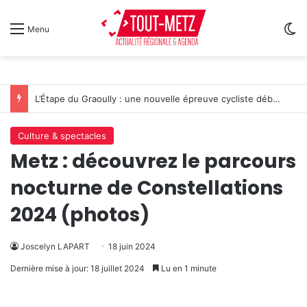
Sw
Menu
L’Étape du Graoully : une nouvelle épreuve cycliste débarque à Metz
Culture & spectacles
Metz : découvrez le parcours
nocturne de Constellations
2024 (photos)
Joscelyn LAPART
18 juin 2024
Dernière mise à jour: 18 juillet 2024
Lu en 1 minute