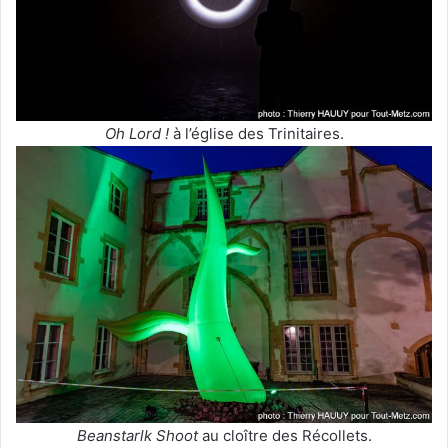
Oh Lord !
à l’église des Trinitaires.
Beanstarlk Shoot
au cloître des Récollets.