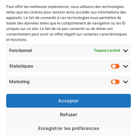
Pour offrir les meilleures expériences, nous utilisons des technologies
telles que les cookies pour stocker et/ou accéder aux informations des
Newsletter gratuite
appareils. Le fait de consentir à ces technologies nous permettra de
traiter des données telles que le comportement de navigation ou les ID
uniques sur ce site. Le fait de ne pas consentir ou de retirer son
consentement peut avoir un effet négatif sur certaines caractéristiques
et fonctions.
Choisissez : matin, soir ou hebdo ?
Fonctionnel
Toujours activé
Les infos essentielles de la région à lire au moment où cela vous
arrange !
Statistiques
Statistiq
Entrez
votre
Marketing
Marketin
adresse
e-
mail
Accepter
Evénements
Refuser
Enregistrer les préférences
AI now