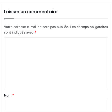
Laisser un commentaire
Votre adresse e-mail ne sera pas publiée.
Les champs obligatoires
sont indiqués avec
*
C
o
m
m
e
n
t
a
Nom
*
i
r