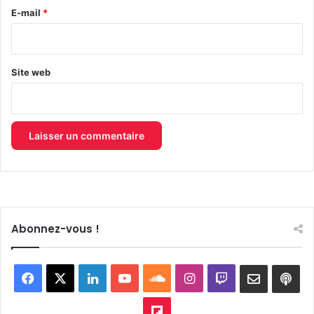
e
E-mail
*
*
Site web
Abonnez-vous !
Facebook
X
Linkedin
YouTube
SoundCloud
Instagram
Twitch
Newslett
Goo
pod
Flipboard