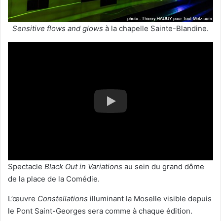
Sensitive flows and glows
à la chapelle Sainte-Blandine.
Spectacle
Black Out in Variations
au sein du grand dôme
de la place de la Comédie.
L’œuvre
Constellations
illuminant la Moselle visible depuis
le Pont Saint-Georges sera comme à chaque édition.