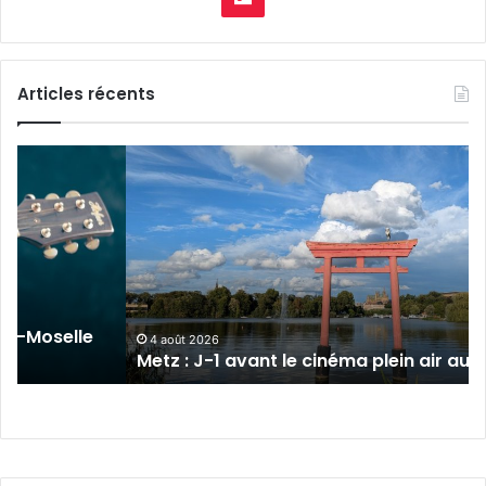
Articles récents
Metz
:
J-
1
avant
le
cinéma
plein
sur-Moselle
air
4 août 2026
Metz : J-1 avant le cinéma plein air au 
au
Plan
d’Eau