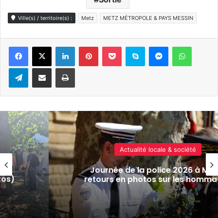
Ville(s) / territoire(s) :
Metz
METZ MÉTROPOLE & PAYS MESSIN
Linkedin
Pinterest
Pocket
Skype
Messenger
WhatsA
Telegram
Partager par e-mail
Imprimer
Actualité locale & société
age
Journée de la police 2026 à Metz
tos)
retours en photos sur les homm