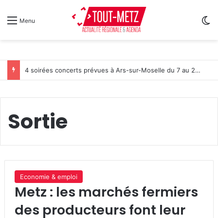
Sw
Menu
4 soirées concerts prévues à Ars-sur-Moselle du 7 au 28 août 2026
Sortie
Economie & emploi
Metz : les marchés fermiers
des producteurs font leur