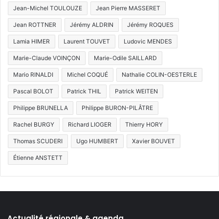
Jean-Michel TOULOUZE
Jean Pierre MASSERET
Jean ROTTNER
Jérémy ALDRIN
Jérémy ROQUES
Lamia HIMER
Laurent TOUVET
Ludovic MENDES
Marie-Claude VOINÇON
Marie-Odile SAILLARD
Mario RINALDI
Michel COQUÉ
Nathalie COLIN-OESTERLE
Pascal BOLOT
Patrick THIL
Patrick WEITEN
Philippe BRUNELLA
Philippe BURON-PILÂTRE
Rachel BURGY
Richard LIOGER
Thierry HORY
Thomas SCUDERI
Ugo HUMBERT
Xavier BOUVET
Étienne ANSTETT
Actualité régionale & agenda