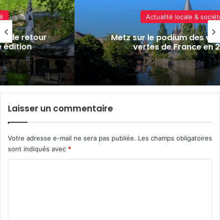
Actualité locale & société
retour
Metz sur le podium des villes les 
on
vertes de France en 2026
Laisser un commentaire
Votre adresse e-mail ne sera pas publiée.
Les champs obligatoires
sont indiqués avec
*
C
o
m
m