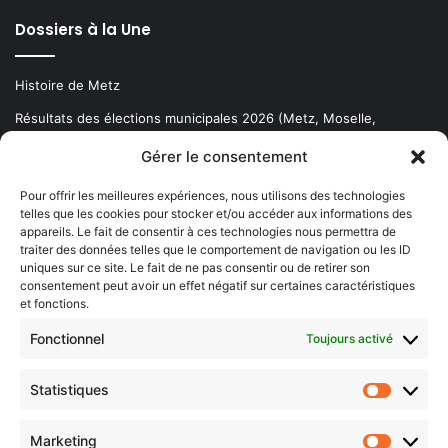
Dossiers à la Une
Histoire de Metz
Résultats des élections municipales 2026 (Metz, Moselle,
Lorraine)
Gérer le consentement
Sentier des lanternes
Pour offrir les meilleures expériences, nous utilisons des technologies
telles que les cookies pour stocker et/ou accéder aux informations des
Newsletter gratuite
appareils. Le fait de consentir à ces technologies nous permettra de
traiter des données telles que le comportement de navigation ou les ID
uniques sur ce site. Le fait de ne pas consentir ou de retirer son
consentement peut avoir un effet négatif sur certaines caractéristiques
et fonctions.
Choisissez : matin, soir ou hebdo ?
Fonctionnel
Toujours activé
Les infos essentielles de la région à lire au moment où cela vous
arrange !
Statistiques
Statistiq
Entrez
votre
Marketing