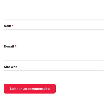
e
n
t
a
Nom
*
i
r
e
E-mail
*
*
Site web