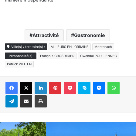
Attractivité
Gastronomie
Ville(s) / territoire(s) :
AILLEURS EN LORRAINE
Montenach
Personnalité(s) :
François GROSDIDIER
Gwendal POULLENNEC
Patrick WEITEN
Linkedin
Pinterest
Pocket
Skype
Messenger
WhatsA
Telegram
Partager par e-mail
Imprimer