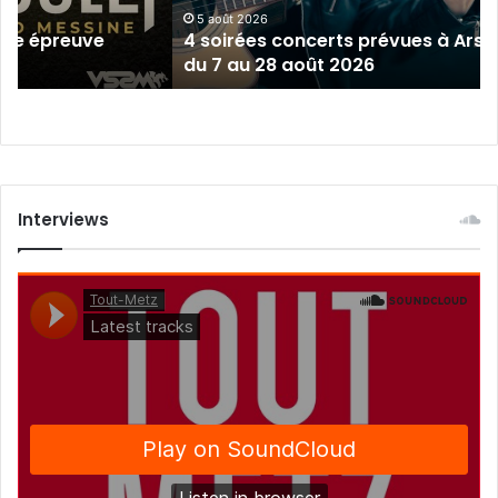
Moselle
5 août 2026
épreuve
4 soirées concerts prévues à Ars-sur-
du
du 7 au 28 août 2026
7
au
28
août
2026
Interviews