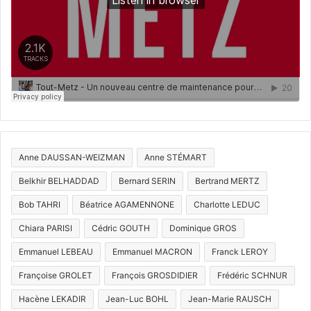
Anne DAUSSAN-WEIZMAN
Anne STÉMART
Belkhir BELHADDAD
Bernard SERIN
Bertrand MERTZ
Bob TAHRI
Béatrice AGAMENNONE
Charlotte LEDUC
Chiara PARISI
Cédric GOUTH
Dominique GROS
Emmanuel LEBEAU
Emmanuel MACRON
Franck LEROY
Françoise GROLET
François GROSDIDIER
Frédéric SCHNUR
Hacène LEKADIR
Jean-Luc BOHL
Jean-Marie RAUSCH