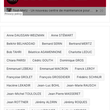
Anne DAUSSAN-WEIZMAN
Anne STÉMART
Belkhir BELHADDAD
Bernard SERIN
Bertrand MERTZ
Bob TAHRI
Béatrice AGAMENNONE
Charlotte LEDUC
Chiara PARISI
Cédric GOUTH
Dominique GROS
Emmanuel LEBEAU
Emmanuel MACRON
Franck LEROY
Françoise GROLET
François GROSDIDIER
Frédéric SCHNUR
Hacène LEKADIR
Jean-Luc BOHL
Jean-Marie RAUSCH
Jean-Michel TOULOUZE
Jean Pierre MASSERET
Jean ROTTNER
Jérémy ALDRIN
Jérémy ROQUES