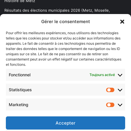
Histoire de Metz
Résultats des élections municipales 2026 (Metz, Moselle,
Lorraine)
Gérer le consentement
Sentier des lanternes
Pour offrir les meilleures expériences, nous utilisons des technologies
telles que les cookies pour stocker et/ou accéder aux informations des
Newsletter gratuite
appareils. Le fait de consentir à ces technologies nous permettra de
traiter des données telles que le comportement de navigation ou les ID
uniques sur ce site. Le fait de ne pas consentir ou de retirer son
consentement peut avoir un effet négatif sur certaines caractéristiques
et fonctions.
Choisissez : matin, soir ou hebdo ?
Fonctionnel
Toujours activé
Les infos essentielles de la région à lire au moment où cela vous
arrange !
Statistiques
Statistiq
Entrez
votre
Marketing
Marketin
adresse
e-
mail
Accepter