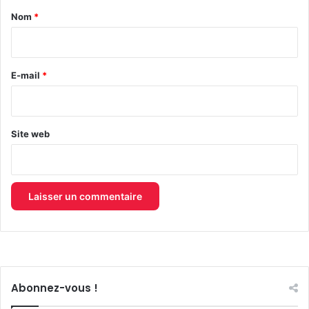
a
Nom
*
i
r
e
E-mail
*
*
Site web
Abonnez-vous !