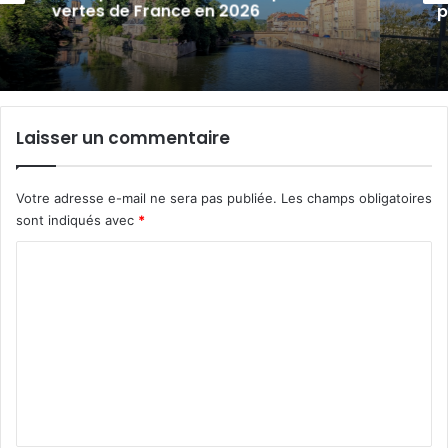
pour lutter contre la précarité étudiante
Laisser un commentaire
Votre adresse e-mail ne sera pas publiée.
Les champs obligatoires
sont indiqués avec
*
C
o
m
m
e
n
t