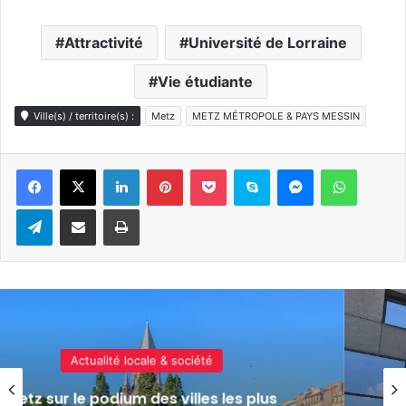
Attractivité
Université de Lorraine
Vie étudiante
Ville(s) / territoire(s) :
Metz
METZ MÉTROPOLE & PAYS MESSIN
Linkedin
Pinterest
Pocket
Skype
Messenger
WhatsA
Telegram
Partager par e-mail
Imprimer
Politique & social
L’Université de Lorraine appelle aux dons