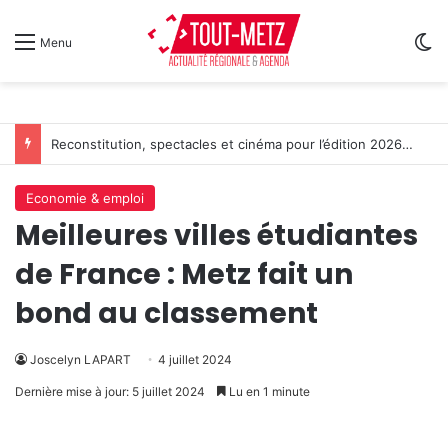
Sw
Menu
Reconstitution, spectacles et cinéma pour l’édition 2026 de « Ça tombe comme à Gravelotte »
Economie & emploi
Meilleures villes étudiantes
de France : Metz fait un
bond au classement
Joscelyn LAPART
4 juillet 2024
Dernière mise à jour: 5 juillet 2024
Lu en 1 minute