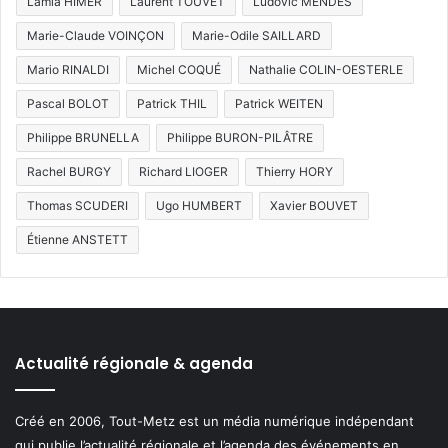
Lamia HIMER
Laurent TOUVET
Ludovic MENDES
Marie-Claude VOINÇON
Marie-Odile SAILLARD
Mario RINALDI
Michel COQUÉ
Nathalie COLIN-OESTERLE
Pascal BOLOT
Patrick THIL
Patrick WEITEN
Philippe BRUNELLA
Philippe BURON-PILÂTRE
Rachel BURGY
Richard LIOGER
Thierry HORY
Thomas SCUDERI
Ugo HUMBERT
Xavier BOUVET
Étienne ANSTETT
Actualité régionale & agenda
Créé en 2006, Tout-Metz est un média numérique indépendant
qui publie l’actualité régionale et l’agenda des événements en