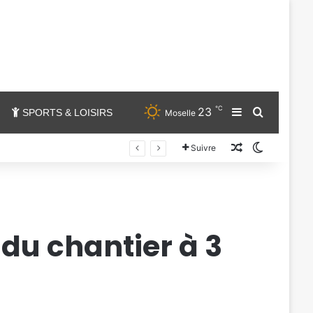
℃
23
Sidebar (barr
Chercher
SPORTS & LOISIRS
Moselle
Un article au
Switch sk
Suivre
 du chantier à 3