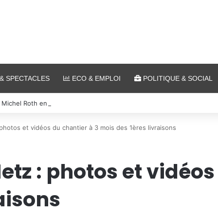
& SPECTACLES
ECO & EMPLOI
POLITIQUE & SOCIAL
 Michel Roth en cuisine pour le grand dîner caritatif de la FIM 2026
photos et vidéos du chantier à 3 mois des 1ères livraisons
tz : photos et vidéos
aisons