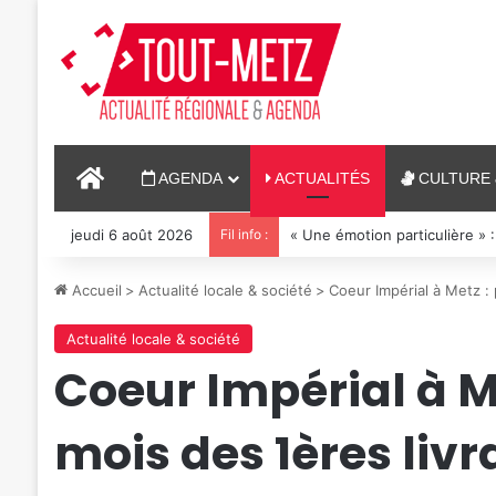
ACCUEIL
AGENDA
ACTUALITÉS
CULTURE 
jeudi 6 août 2026
Fil info :
« Une émotion particulière » :
Accueil
>
Actualité locale & société
>
Coeur Impérial à Metz : 
Actualité locale & société
Coeur Impérial à Me
mois des 1ères livr