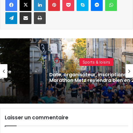
Telegram
Partager par e-mail
Imprimer
Actualité locale & société
Braderie, emploi, portes ouvertes
l’Euro
actus de la semaine à Metz Métr
 2026
(22 mai 2026)
Laisser un commentaire