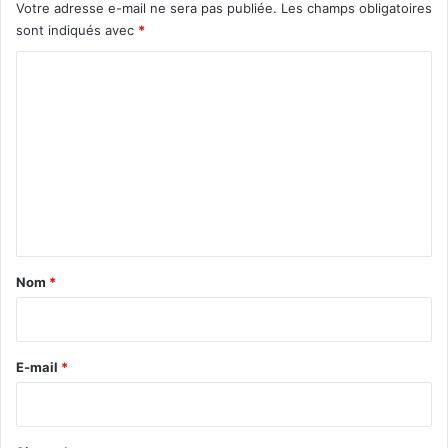
Votre adresse e-mail ne sera pas publiée.
Les champs obligatoires
sont indiqués avec
*
C
o
m
m
e
n
t
a
Nom
*
i
r
e
E-mail
*
*