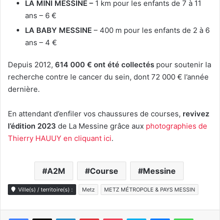
LA MINI MESSINE –
1 km pour les enfants de 7 à 11
ans – 6 €
LA BABY MESSINE
– 400 m pour les enfants de 2 à 6
ans – 4 €
Depuis 2012,
614 000 € ont été collectés
pour soutenir la
recherche contre le cancer du sein, dont 72 000 € l’année
dernière.
En attendant d’enfiler vos chaussures de courses,
revivez
l’édition 2023
de La Messine grâce aux
photographies de
Thierry HAUUY en cliquant ici
.
A2M
Course
Messine
Ville(s) / territoire(s) :
Metz
METZ MÉTROPOLE & PAYS MESSIN
Linkedin
Pinterest
Pocket
Skype
Messenger
WhatsA