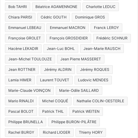
Bob TAHRI
Béatrice AGAMENNONE
Charlotte LEDUC
Chiara PARISI
Cédric GOUTH
Dominique GROS
Emmanuel LEBEAU
Emmanuel MACRON
Franck LEROY
Françoise GROLET
François GROSDIDIER
Frédéric SCHNUR
Hacène LEKADIR
Jean-Luc BOHL
Jean-Marie RAUSCH
Jean-Michel TOULOUZE
Jean Pierre MASSERET
Jean ROTTNER
Jérémy ALDRIN
Jérémy ROQUES
Lamia HIMER
Laurent TOUVET
Ludovic MENDES
Marie-Claude VOINÇON
Marie-Odile SAILLARD
Mario RINALDI
Michel COQUÉ
Nathalie COLIN-OESTERLE
Pascal BOLOT
Patrick THIL
Patrick WEITEN
Philippe BRUNELLA
Philippe BURON-PILÂTRE
Rachel BURGY
Richard LIOGER
Thierry HORY