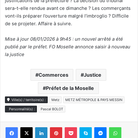
justifications de la préfecture ? La décision du tribunal
sera-t-elle rendue avant ce dimanche ? Les commerçants
vont-ils préparer l’ouverture malgré l’imbroglio ? Difficile
de se projeter. Affaire à suivre.
Mise à jour 08/01/2026 à 9h45 : un nouvel arrêté a été
publié par le préfet. FO Moselle annonce saisir à nouveau
la justice
Commerces
Justice
Préfet de la Moselle
Ville(s) / territoire(s) :
Metz
METZ MÉTROPOLE & PAYS MESSIN
Personnalité(s) :
Pascal BOLOT
Linkedin
Pinterest
Pocket
Skype
Messenger
WhatsA