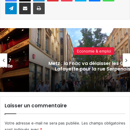
Telegram
Partager par e-mail
Imprimer
Actualité locale & société
eries
APM, soldes, baignades : 7 actus d
se
semaine à Metz Métropole (26/06/
Laisser un commentaire
Votre adresse e-mail ne sera pas publiée.
Les champs obligatoires
sont indiqués avec
*