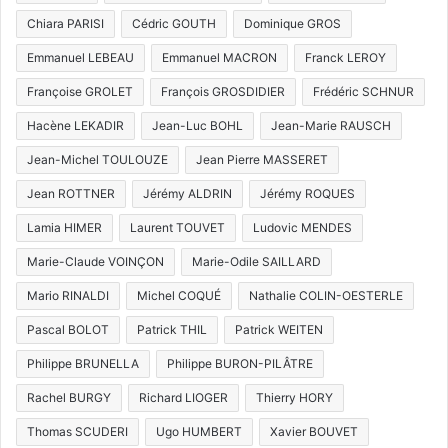
Chiara PARISI
Cédric GOUTH
Dominique GROS
Emmanuel LEBEAU
Emmanuel MACRON
Franck LEROY
Françoise GROLET
François GROSDIDIER
Frédéric SCHNUR
Hacène LEKADIR
Jean-Luc BOHL
Jean-Marie RAUSCH
Jean-Michel TOULOUZE
Jean Pierre MASSERET
Jean ROTTNER
Jérémy ALDRIN
Jérémy ROQUES
Lamia HIMER
Laurent TOUVET
Ludovic MENDES
Marie-Claude VOINÇON
Marie-Odile SAILLARD
Mario RINALDI
Michel COQUÉ
Nathalie COLIN-OESTERLE
Pascal BOLOT
Patrick THIL
Patrick WEITEN
Philippe BRUNELLA
Philippe BURON-PILÂTRE
Rachel BURGY
Richard LIOGER
Thierry HORY
Thomas SCUDERI
Ugo HUMBERT
Xavier BOUVET