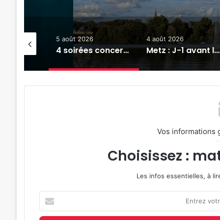
6
4 août 2026
31 juillet 2026
4 soirées concerts prévues à Ars-sur-Moselle du 7 au 28 août 2026
Metz : J-1 avant le cinéma plein air au Plan d’Eau
Tout-Metz, armée, sports de combat : 7 actus de la semaine à Metz (31 juillet 2026)
Vos informations 
Choisissez : mat
Les infos essentielles, à l
Entrez
votre
adresse