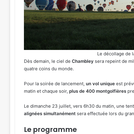
avant
le
cinéma
026
4 août 2026
plein
ées concerts prévues à Ars-
Metz : J-1 avant le
air
selle du 7 au 28 août 2026
air au Plan d’Eau
au
Plan
d’Eau
Le décollage de l
Dès demain, le ciel de
Chambley
sera repeint de mil
quatre coins du monde.
Pour la soirée de lancement,
un vol unique
est prévu
matin et chaque soir,
plus de 400 montgolfières
pre
Le dimanche 23 juillet, vers 6h30 du matin, une tent
alignées simultanément
sera effectuée lors du gran
Le programme