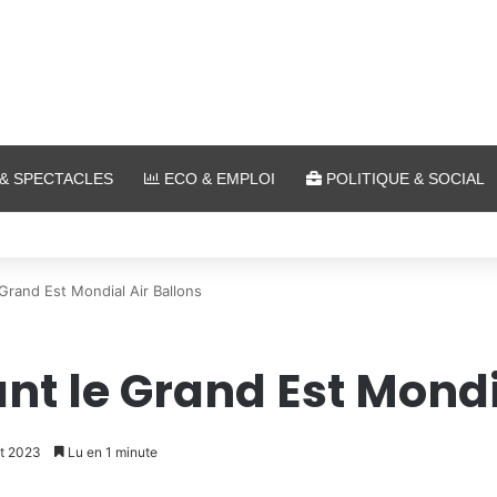
& SPECTACLES
ECO & EMPLOI
POLITIQUE & SOCIAL
a plein air au Plan d’Eau
Grand Est Mondial Air Ballons
nt le Grand Est Mondi
et 2023
Lu en 1 minute