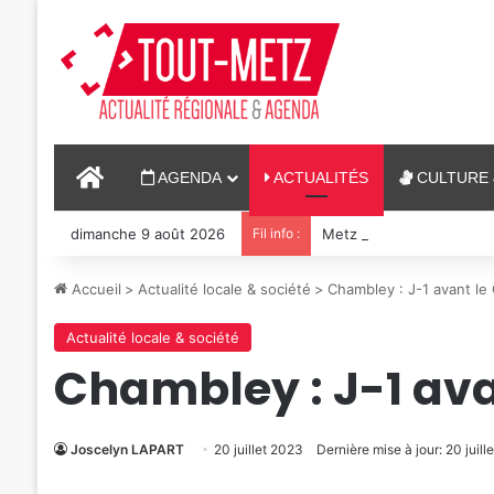
ACCUEIL
AGENDA
ACTUALITÉS
CULTURE 
dimanche 9 août 2026
Fil info :
Metz : J-1 avant le ciném
Accueil
>
Actualité locale & société
>
Chambley : J-1 avant le 
Actualité locale & société
Chambley : J-1 ava
Joscelyn LAPART
20 juillet 2023
Dernière mise à jour: 20 juill