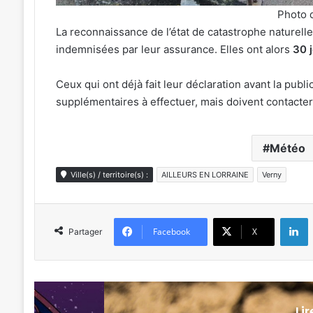
Photo d
La reconnaissance de l’état de catastrophe naturell
indemnisées par leur assurance. Elles ont alors
30 
Ceux qui ont déjà fait leur déclaration avant la publ
supplémentaires à effectuer, mais doivent contacter 
Météo
Ville(s) / territoire(s) :
AILLEURS EN LORRAINE
Verny
L
Facebook
X
Partager
Li