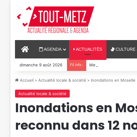
ACCUEIL
AGENDA
ACTUALITÉS
CULTURE 
dimanche 9 août 2026
Fil info :
Metz : J-1 avant le ciném
Accueil
>
Actualité locale & société
>
Inondations en Moselle 
Actualité locale & société
Inondations en Mose
reconnu dans 12 