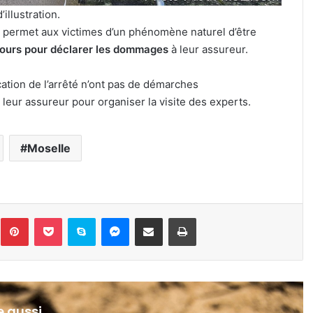
’illustration.
e permet aux victimes d’un phénomène naturel d’être
jours pour déclarer les dommages
à leur assureur.
ication de l’arrêté n’ont pas de démarches
leur assureur pour organiser la visite des experts.
Moselle
inkedin
Pinterest
Pocket
Skype
Messenger
Partager par e-mail
Imprimer
re aussi