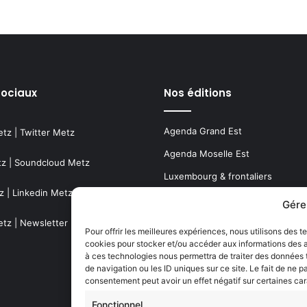
sociaux
Nos éditions
Agenda Grand Est
etz
|
Twitter Metz
Agenda Moselle Est
tz
|
Soundcloud Metz
Luxembourg & frontaliers
z
|
Linkedin Metz
Metz, Moselle & Lorraine
Gére
Nancy & Meurthe & Moselle
etz
|
Newsletter Metz
Pour offrir les meilleures expériences, nous utilisons des t
cookies pour stocker et/ou accéder aux informations des ap
Thionville & Moselle Nord
à ces technologies nous permettra de traiter des données
de navigation ou les ID uniques sur ce site. Le fait de ne p
Dossiers à la Une
consentement peut avoir un effet négatif sur certaines car
Fonctionnel