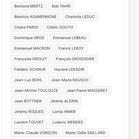
Bertrand MERTZ
Bob TAHRI
Béatrice AGAMENNONE
Charlotte LEDUC
Act
Chiara PARISI
Cédric GOUTH
Dominique GROS
Emmanuel LEBEAU
Moselle : le dépa
Emmanuel MACRON
Franck LEROY
s
jaune canicule dè
Françoise GROLET
François GROSDIDIER
Frédéric SCHNUR
Hacène LEKADIR
Jean-Luc BOHL
Jean-Marie RAUSCH
t 2026
3 août 2026
30 juillet 2026
Jean-Michel TOULOUZE
Jean Pierre MASSERET
Canicule : la Moselle repasse en vigilance orange dès demain
Un festival de musique celte organisé au parc archéologique de Bliesbruck les 7 et 8 août 2026
Jean ROTTNER
Jérémy ALDRIN
Jérémy ROQUES
Lamia HIMER
Laurent TOUVET
Ludovic MENDES
Marie-Claude VOINÇON
Marie-Odile SAILLARD