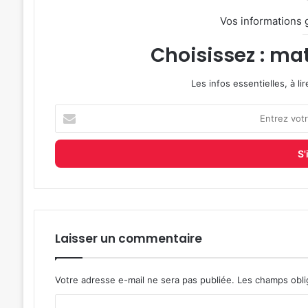
Vos informations 
Choisissez : mat
Les infos essentielles, à l
Entrez
votre
adresse
e-
mail
Laisser un commentaire
Votre adresse e-mail ne sera pas publiée.
Les champs obli
C