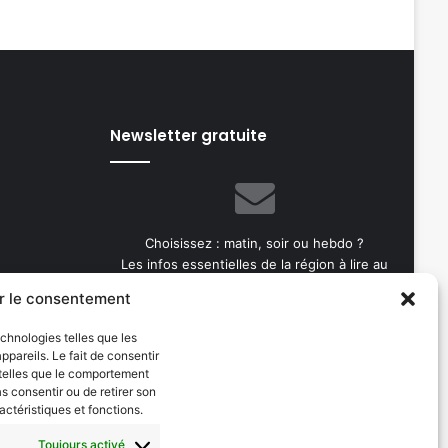
Newsletter gratuite
Choisissez : matin, soir ou hebdo ?
Les infos essentielles de la région à lire au
moment où cela vous arrange !
r le consentement
Entrez
echnologies telles que les
votre
pareils. Le fait de consentir
adresse
 telles que le comportement
e-
as consentir ou de retirer son
mail
actéristiques et fonctions.
Toujours activé