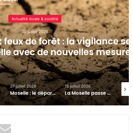
Actualité locale & société
30 juillet 2026
feux de forêt : la vigilance se
lle avec de nouvelles mesure
27 juillet 2026
15 juillet 2026
9 juille
Moselle : le département placé en vigilance jaune canicule dès ce mardi 28 juillet 2026
La Moselle passe en vigilance jaune pour risques d’orages