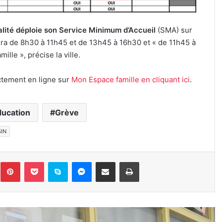
lité déploie son Service Minimum d’Accueil
(SMA) sur
nera de 8h30 à 11h45 et de 13h45 à 16h30 et « de 11h45 à
ille », précise la ville.
ctement en ligne sur
Mon Espace famille en cliquant ici
.
ducation
Grève
IN
inkedin
Pinterest
Pocket
Skype
Messenger
Partager par e-mail
Imprimer