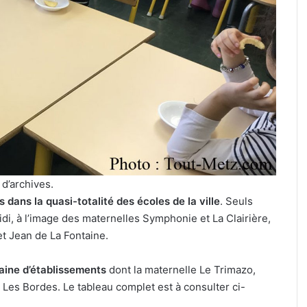
Metz,
armée,
sports
de
combat
culière » :
31 juillet 2026
:
ine pour le
Tout-Metz, armée, sports de
7
if de la FIM
combat : 7 actus de la semaine
actus
Metz (31 juillet 2026)
de
la
semaine
à
Metz
d’archives.
(31
 dans la quasi-totalité des écoles de la ville
. Seuls
juillet
i, à l’image des maternelles Symphonie et La Clairière,
2026)
et Jean de La Fontaine.
zaine d’établissements
dont la maternelle Le Trimazo,
e Les Bordes. Le tableau complet est à consulter ci-