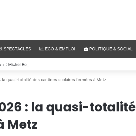
& SPECTACLES
ECO & EMPLOI
POLITIQUE & SOCIAL
 » : Michel Roth en cuisine pour le grand dîner caritatif de la FIM 2026
 la quasi-totalité des cantines scolaires fermées à Metz
26 : la quasi-totalit
à Metz