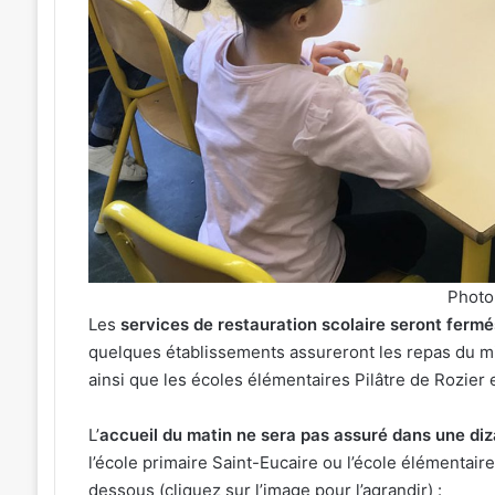
Une
émotion
particulière
»
31 juillet 2026
:
« Une émotion parti
026
Michel
tival de musique celte
Michel Roth en cuis
Roth
sé au parc archéologique
grand dîner caritat
que
en
esbruck les 7 et 8 août 2026
2026
cuisine
pour
le
grand
dîner
Photo 
caritatif
Les
services de restauration scolaire seront fermés
de
quelques établissements assureront les repas du mid
la
ainsi que les écoles élémentaires Pilâtre de Rozier 
FIM
2026
L’
accueil du matin ne sera pas assuré dans une di
l’école primaire Saint-Eucaire ou l’école élémentair
dessous (cliquez sur l’image pour l’agrandir) :