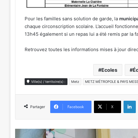
Pour les familles sans solution de garde, la
municipa
chaque circonscription scolaire. L’accueil fonction
13h45 également si un repas lui a été remis par la fam
Retrouvez toutes les informations mises à jour dire
Ecoles
É
Ville(s) / territoire(s) :
Metz
METZ MÉTROPOLE & PAYS MESS
L
Facebook
X
Partager