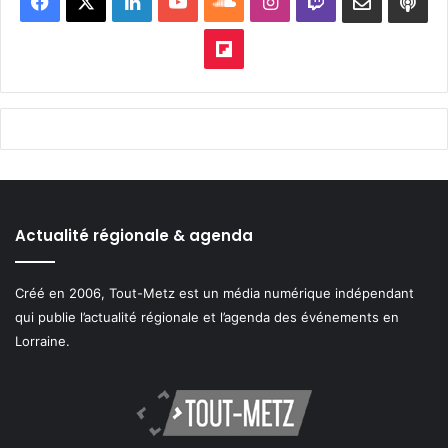
Facebook
X
Linkedin
YouTube
SoundCloud
Instagram
Twitch
Newslett
Goo
pod
Flipboard
Actualité régionale & agenda
Créé en 2006, Tout-Metz est un média numérique indépendant
qui publie l’actualité régionale et l’agenda des événements en
Lorraine.