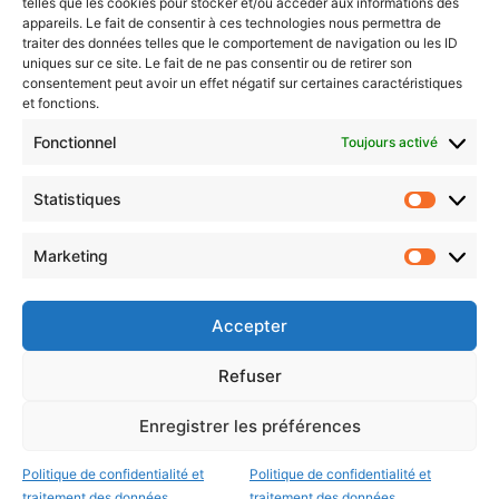
telles que les cookies pour stocker et/ou accéder aux informations des
Newsletter gratuite
appareils. Le fait de consentir à ces technologies nous permettra de
traiter des données telles que le comportement de navigation ou les ID
uniques sur ce site. Le fait de ne pas consentir ou de retirer son
consentement peut avoir un effet négatif sur certaines caractéristiques
et fonctions.
Choisissez : matin, soir ou hebdo ?
Fonctionnel
Toujours activé
Les infos essentielles de la région à lire au moment où cela vous
arrange !
Statistiques
Statistiq
Entrez
votre
Marketing
Marketin
adresse
e-
mail
Accepter
Evénements
Refuser
Enregistrer les préférences
AI now
Festival Constellations Metz
Politique de confidentialité et
Politique de confidentialité et
Metz Plage
traitement des données
traitement des données