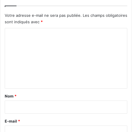
Votre adresse e-mail ne sera pas publiée.
Les champs obligatoires
sont indiqués avec
*
C
o
m
m
e
n
t
a
Nom
*
i
r
e
E-mail
*
*