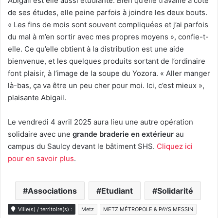
Abigail est elle aussi étudiante. Bien qu’elle travaille à côté
de ses études, elle peine parfois à joindre les deux bouts.
« Les fins de mois sont souvent compliquées et j’ai parfois
du mal à m’en sortir avec mes propres moyens », confie-t-
elle. Ce qu’elle obtient à la distribution est une aide
bienvenue, et les quelques produits sortant de l’ordinaire
font plaisir, à l’image de la soupe du Yozora. « Aller manger
là-bas, ça va être un peu cher pour moi. Ici, c’est mieux »,
plaisante Abigail.
Le vendredi 4 avril 2025 aura lieu une autre opération
solidaire avec une
grande braderie en extérieur
au
campus du Saulcy devant le bâtiment SHS.
Cliquez ici
pour en savoir plus
.
Associations
Etudiant
Solidarité
Ville(s) / territoire(s) :
Metz
METZ MÉTROPOLE & PAYS MESSIN