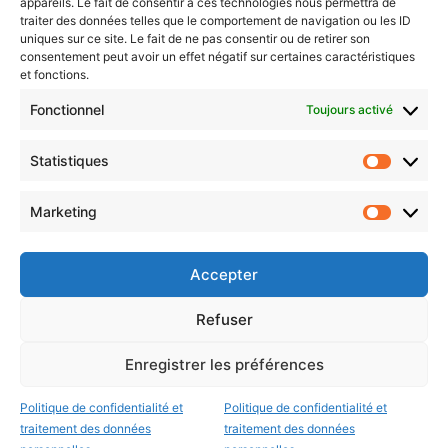
appareils. Le fait de consentir à ces technologies nous permettra de
traiter des données telles que le comportement de navigation ou les ID
uniques sur ce site. Le fait de ne pas consentir ou de retirer son
consentement peut avoir un effet négatif sur certaines caractéristiques
et fonctions.
Choisissez : matin, soir ou hebdo ?
Fonctionnel
Toujours activé
Les infos essentielles de la région à lire au moment où cela vous
arrange !
Statistiques
Statistiq
Entrez
votre
Marketing
Marketin
adresse
e-
mail
Accepter
Evénements
Refuser
Enregistrer les préférences
AI now
Festival Constellations Metz
Politique de confidentialité et
Politique de confidentialité et
Metz Plage
traitement des données
traitement des données