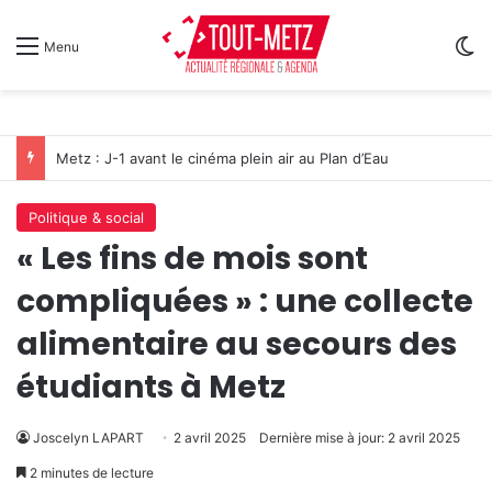
Sw
Menu
Metz : J-1 avant le cinéma plein air au Plan d’Eau
Politique & social
« Les fins de mois sont
compliquées » : une collecte
alimentaire au secours des
étudiants à Metz
Joscelyn LAPART
2 avril 2025
Dernière mise à jour: 2 avril 2025
2 minutes de lecture