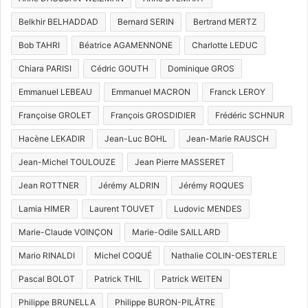
Belkhir BELHADDAD
Bernard SERIN
Bertrand MERTZ
Bob TAHRI
Béatrice AGAMENNONE
Charlotte LEDUC
Chiara PARISI
Cédric GOUTH
Dominique GROS
Emmanuel LEBEAU
Emmanuel MACRON
Franck LEROY
Françoise GROLET
François GROSDIDIER
Frédéric SCHNUR
Hacène LEKADIR
Jean-Luc BOHL
Jean-Marie RAUSCH
Jean-Michel TOULOUZE
Jean Pierre MASSERET
Jean ROTTNER
Jérémy ALDRIN
Jérémy ROQUES
Lamia HIMER
Laurent TOUVET
Ludovic MENDES
Marie-Claude VOINÇON
Marie-Odile SAILLARD
Mario RINALDI
Michel COQUÉ
Nathalie COLIN-OESTERLE
Pascal BOLOT
Patrick THIL
Patrick WEITEN
Philippe BRUNELLA
Philippe BURON-PILÂTRE