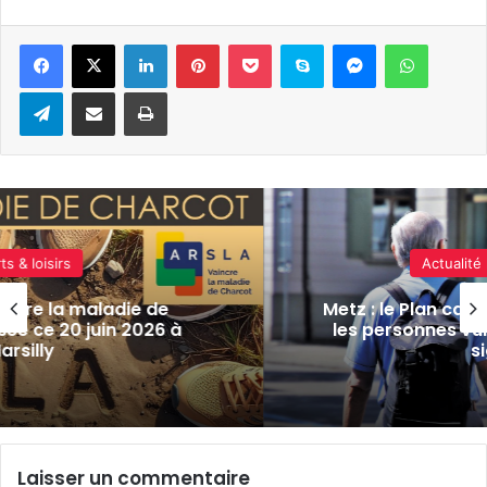
Linkedin
Pinterest
Pocket
Skype
Messenger
WhatsA
Telegram
Partager par e-mail
Imprimer
Actualité locale & société
de
Metz : le Plan canicule activé dès d
6 à
les personnes vulnérables invitées
signaler
Laisser un commentaire