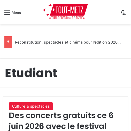
Sw
Menu
Reconstitution, spectacles et cinéma pour l’édition 2026 de « Ça tombe comme à Gravelotte »
Etudiant
Culture & spectacles
Des concerts gratuits ce 6
juin 2026 avec le festival