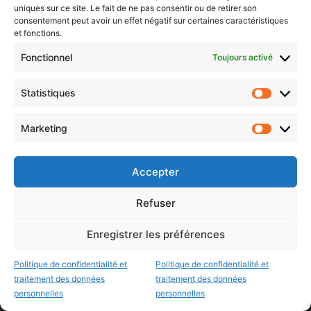
uniques sur ce site. Le fait de ne pas consentir ou de retirer son
Dossiers à la Une
consentement peut avoir un effet négatif sur certaines caractéristiques
et fonctions.
Fonctionnel
Toujours activé
Histoire de Metz
Résultats des élections municipales 2026 (Metz, Moselle,
Statistiques
Lorraine)
Statistiq
Sentier des lanternes
Marketing
Marketin
Newsletter gratuite
Accepter
Refuser
Choisissez : matin, soir ou hebdo ?
Enregistrer les préférences
Les infos essentielles de la région à lire au moment où cela vous
arrange !
Politique de confidentialité et
Politique de confidentialité et
traitement des données
traitement des données
Entrez
personnelles
personnelles
votre