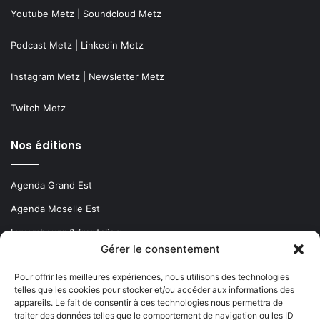
Youtube Metz
|
Soundcloud Metz
Podcast Metz
|
Linkedin Metz
Instagram Metz
|
Newsletter Metz
Twitch Metz
Nos éditions
Agenda Grand Est
Agenda Moselle Est
Luxembourg & frontaliers
Gérer le consentement
Metz, Moselle & Lorraine
Pour offrir les meilleures expériences, nous utilisons des technologies
Nancy & Meurthe & Moselle
telles que les cookies pour stocker et/ou accéder aux informations des
appareils. Le fait de consentir à ces technologies nous permettra de
Thionville & Moselle Nord
traiter des données telles que le comportement de navigation ou les ID