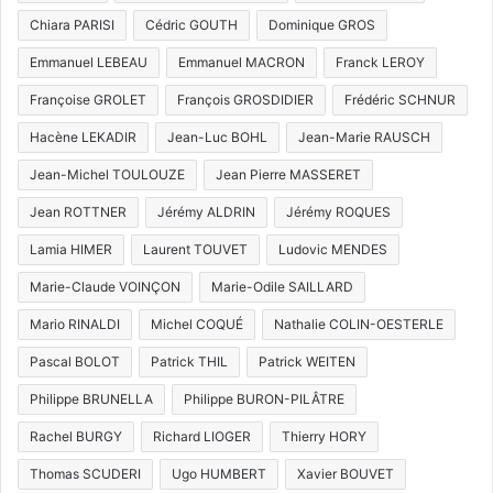
Chiara PARISI
Cédric GOUTH
Dominique GROS
Emmanuel LEBEAU
Emmanuel MACRON
Franck LEROY
Françoise GROLET
François GROSDIDIER
Frédéric SCHNUR
Hacène LEKADIR
Jean-Luc BOHL
Jean-Marie RAUSCH
Jean-Michel TOULOUZE
Jean Pierre MASSERET
Jean ROTTNER
Jérémy ALDRIN
Jérémy ROQUES
Lamia HIMER
Laurent TOUVET
Ludovic MENDES
Marie-Claude VOINÇON
Marie-Odile SAILLARD
Mario RINALDI
Michel COQUÉ
Nathalie COLIN-OESTERLE
Pascal BOLOT
Patrick THIL
Patrick WEITEN
Philippe BRUNELLA
Philippe BURON-PILÂTRE
Rachel BURGY
Richard LIOGER
Thierry HORY
Thomas SCUDERI
Ugo HUMBERT
Xavier BOUVET