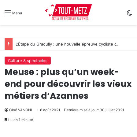
Sw
Menu
L’Étape du Graoully : une nouvelle épreuve cycliste débarque à Metz
Culture & spectacles
Meuse : plus qu’un week-
end pour découvrir les vieux
métiers d’Azannes
Cloé VANONI
6 août 2021
Dernière mise à jour: 30 juillet 2021
Lu en 1 minute