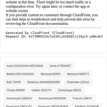
Anne DAUSSAN-WEIZMAN
Anne STÉMART
Belkhir BELHADDAD
Bernard SERIN
Bertrand MERTZ
Bob TAHRI
Béatrice AGAMENNONE
Charlotte LEDUC
Chiara PARISI
Cédric GOUTH
Dominique GROS
Emmanuel LEBEAU
Emmanuel MACRON
Franck LEROY
Françoise GROLET
François GROSDIDIER
Frédéric SCHNUR