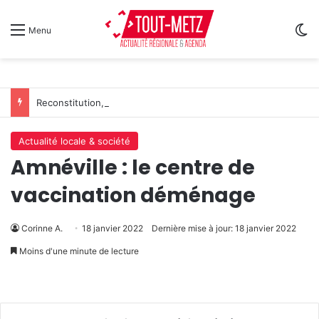
Sw
Menu
Reconstitution, spectacles et cinéma pour l’édition 2026 de « Ça tombe comme à Gravelotte »
Actualité locale & société
Amnéville : le centre de
vaccination déménage
Corinne A.
18 janvier 2022
Dernière mise à jour: 18 janvier 2022
Moins d'une minute de lecture