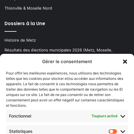
Thionville & Moselle Nord
Dossiers à la Une
Histoire de Metz
Résultats des élections municipales 2026 (Metz, Moselle,
Lorraine)
Gérer le consentement
Sentier des lanternes
Pour offrir les meilleures expériences, nous utilisons des technologies
telles que les cookies pour stocker et/ou accéder aux informations des
Newsletter gratuite
appareils. Le fait de consentir à ces technologies nous permettra de
traiter des données telles que le comportement de navigation ou les ID
uniques sur ce site. Le fait de ne pas consentir ou de retirer son
consentement peut avoir un effet négatif sur certaines caractéristiques
et fonctions.
Choisissez : matin, soir ou hebdo ?
Fonctionnel
Toujours activé
Les infos essentielles de la région à lire au moment où cela vous
arrange !
Statistiques
Statistiq