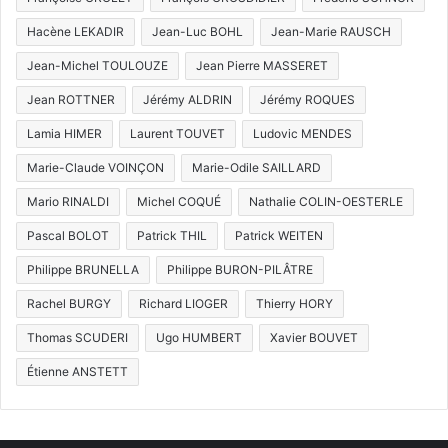
Hacène LEKADIR
Jean-Luc BOHL
Jean-Marie RAUSCH
Jean-Michel TOULOUZE
Jean Pierre MASSERET
Jean ROTTNER
Jérémy ALDRIN
Jérémy ROQUES
Lamia HIMER
Laurent TOUVET
Ludovic MENDES
Marie-Claude VOINÇON
Marie-Odile SAILLARD
Mario RINALDI
Michel COQUÉ
Nathalie COLIN-OESTERLE
Pascal BOLOT
Patrick THIL
Patrick WEITEN
Philippe BRUNELLA
Philippe BURON-PILÂTRE
Rachel BURGY
Richard LIOGER
Thierry HORY
Thomas SCUDERI
Ugo HUMBERT
Xavier BOUVET
Étienne ANSTETT