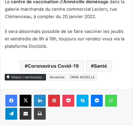
Le
centre de vaccination
d’
Amnéville
déménage
dans la
galerie marchande du centre commercial Leclerc, rue
Clémenceau, à compter du 20 janvier 2022.
Il sera désormais possible de se faire vacciner les jeudis
et vendredis de 9h à 18h, toujours sur rendez-vous via la
plateforme Doctolib.
Coronavirus Covid-19
Santé
Ville(s) / territoire(s) :
Amnéville
ORNE MOSELLE
Linkedin
Pinterest
Pocket
Skype
Messenger
WhatsA
Telegram
Partager par e-mail
Imprimer