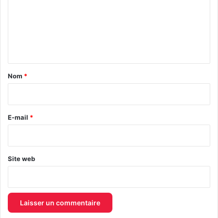
m
m
e
n
t
a
Nom
*
i
r
e
E-mail
*
*
Site web