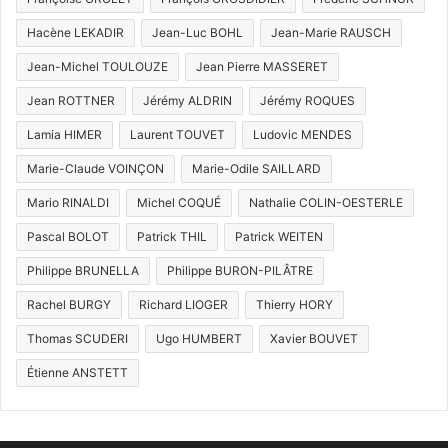
Hacène LEKADIR
Jean-Luc BOHL
Jean-Marie RAUSCH
Jean-Michel TOULOUZE
Jean Pierre MASSERET
Jean ROTTNER
Jérémy ALDRIN
Jérémy ROQUES
Lamia HIMER
Laurent TOUVET
Ludovic MENDES
Marie-Claude VOINÇON
Marie-Odile SAILLARD
Mario RINALDI
Michel COQUÉ
Nathalie COLIN-OESTERLE
Pascal BOLOT
Patrick THIL
Patrick WEITEN
Philippe BRUNELLA
Philippe BURON-PILÂTRE
Rachel BURGY
Richard LIOGER
Thierry HORY
Thomas SCUDERI
Ugo HUMBERT
Xavier BOUVET
Étienne ANSTETT