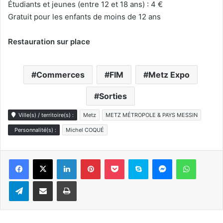
Étudiants et jeunes (entre 12 et 18 ans) : 4 €
Gratuit pour les enfants de moins de 12 ans
Restauration sur place
Commerces
FIM
Metz Expo
Sorties
Ville(s) / territoire(s) :
Metz
METZ MÉTROPOLE & PAYS MESSIN
Personnalité(s) :
Michel COQUÉ
Linkedin
Pinterest
Pocket
Skype
Messenger
WhatsA
Telegram
Partager par e-mail
Imprimer