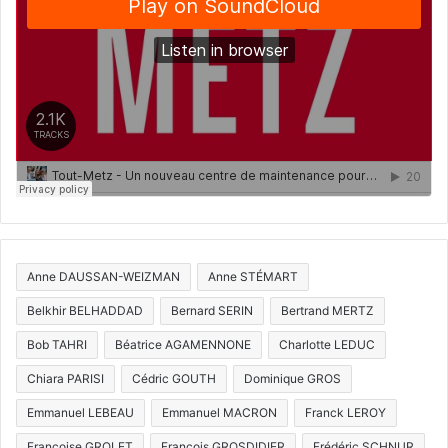
Anne DAUSSAN-WEIZMAN
Anne STÉMART
Belkhir BELHADDAD
Bernard SERIN
Bertrand MERTZ
Bob TAHRI
Béatrice AGAMENNONE
Charlotte LEDUC
Chiara PARISI
Cédric GOUTH
Dominique GROS
Emmanuel LEBEAU
Emmanuel MACRON
Franck LEROY
Françoise GROLET
François GROSDIDIER
Frédéric SCHNUR