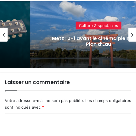
Culture & spectacles
Un festival de musique celte organ
r au
parc archéologique de Bliesbruck le
8 août 2026
Laisser un commentaire
Votre adresse e-mail ne sera pas publiée.
Les champs obligatoires
sont indiqués avec
*
C
o