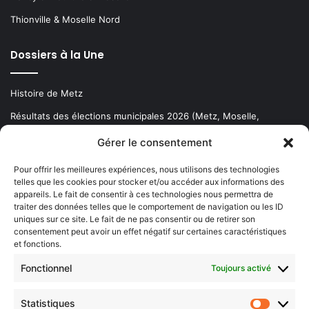
Thionville & Moselle Nord
Dossiers à la Une
Histoire de Metz
Résultats des élections municipales 2026 (Metz, Moselle,
Lorraine)
Gérer le consentement
Sentier des lanternes
Pour offrir les meilleures expériences, nous utilisons des technologies
telles que les cookies pour stocker et/ou accéder aux informations des
Newsletter gratuite
appareils. Le fait de consentir à ces technologies nous permettra de
traiter des données telles que le comportement de navigation ou les ID
uniques sur ce site. Le fait de ne pas consentir ou de retirer son
consentement peut avoir un effet négatif sur certaines caractéristiques
et fonctions.
Choisissez : matin, soir ou hebdo ?
Fonctionnel
Toujours activé
Les infos essentielles de la région à lire au moment où cela vous
arrange !
Statistiques