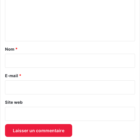
m
m
e
n
t
a
Nom
*
i
r
e
E-mail
*
*
Site web