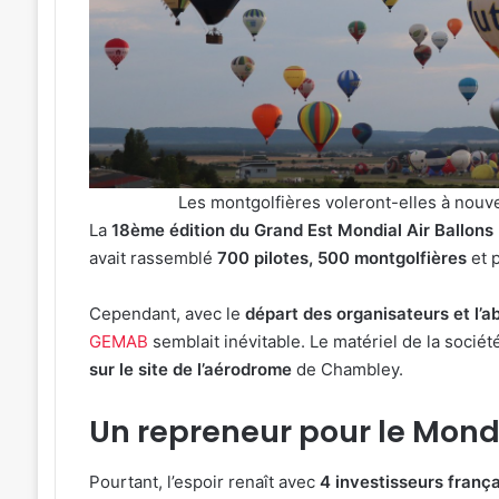
à
avant
Ars-
le
sur-
cinéma
5 août 2026
4 août 2026
Moselle
plein
e
4 soirées concerts prévues à Ars-
Metz : J-
du
air
z
sur-Moselle du 7 au 28 août 2026
air au Pl
7
au
au
Plan
28
d’Eau
Les montgolfières voleront-elles à nou
août
2026
La
18ème édition du Grand Est Mondial Air Ballons
avait rassemblé
700 pilotes, 500 montgolfières
et 
Cependant, avec le
départ des organisateurs et l’ab
GEMAB
semblait inévitable. Le matériel de la socié
sur le site de l’aérodrome
de Chambley.
Un repreneur pour le Mondi
Pourtant, l’espoir renaît avec
4 investisseurs frança