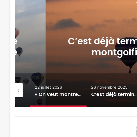
Actualité locale & société
26 novembre 2025
né pour le rassemblement de
res Enenvol à Chambley
22 juillet 2026
26 novembre 2025
11 juin 202
« On veut montrer tout ce qui vole » : la 1ère édition de Chambley Air Passion approche
C’est déjà terminé pour le rassemblement de montgolfières Enenvol à Chambley