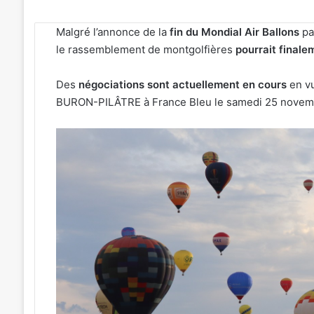
Malgré l’annonce de la
fin du Mondial Air Ballons
pa
le rassemblement de montgolfières
pourrait finale
Des
négociations sont actuellement en cours
en v
BURON-PILÂTRE à France Bleu le samedi 25 novem
4
Metz
soirées
:
concerts
J-
prévues
1