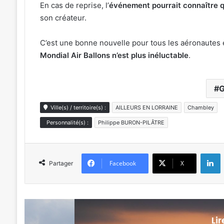
En cas de reprise, l’
événement pourrait connaître
son créateur.
C’est une bonne nouvelle pour tous les aéronautes e
Mondial Air Ballons n’est plus inéluctable
.
Ville(s) / territoire(s) :
AILLEURS EN LORRAINE
Chambley
Personnalité(s) :
Philippe BURON-PILÂTRE
L
Facebook
X
Partager
Li