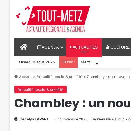
ACCUEIL
AGENDA
ACTUALITÉS
CULTURE 
samedi 8 août 2026
Fil info :
Metz : J-1 avant le cinéma p
Accueil
>
Actualité locale & société
>
Chambley : un nouvel esp
Actualité locale & société
Chambley : un nouv
Joscelyn LAPART
27 novembre 2023
Dernière mise à jour: 7