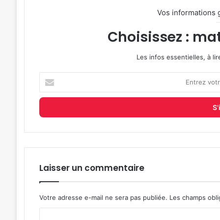
Vos informations 
Choisissez : mat
Les infos essentielles, à l
Entrez
votre
adresse
e-
mail
Laisser un commentaire
Votre adresse e-mail ne sera pas publiée.
Les champs obli
C