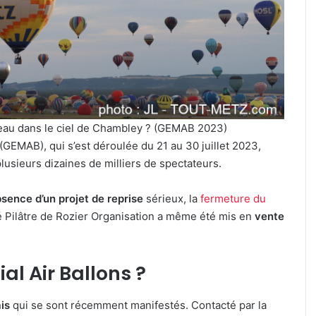
celte
organisé
3 août 2026
au
Un festival de musiqu
parc
1 avant le cinéma plein
organisé au parc ar
archéologique
an d’Eau
de Bliesbruck les 7 et
de
Bliesbruck
les
veau dans le ciel de Chambley ? (GEMAB 2023)
7
et
(GEMAB), qui s’est déroulée du 21 au 30 juillet 2023,
8
plusieurs dizaines de milliers de spectateurs.
août
2026
sence d’un projet de reprise
sérieux, la
fermeture du
té Pilâtre de Rozier Organisation a même été mis en
vente
al Air Ballons ?
is
qui se sont récemment manifestés. Contacté par la