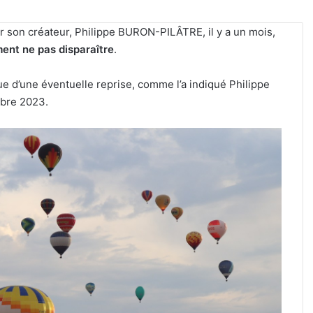
r son créateur, Philippe BURON-PILÂTRE, il y a un mois,
ment ne pas disparaître
.
ue d’une éventuelle reprise, comme l’a indiqué Philippe
bre 2023.
Un
festival
de
musique