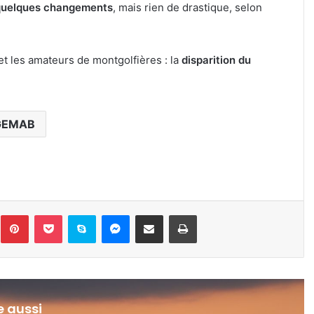
 quelques changements
, mais rien de drastique, selon
t les amateurs de montgolfières : la
disparition du
GEMAB
inkedin
Pinterest
Pocket
Skype
Messenger
Partager par e-mail
Imprimer
re aussi