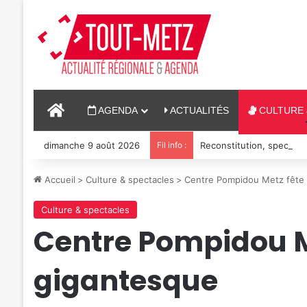
ACCUEIL
AGENDA
ACTUALITÉS
CULTURE 
dimanche 9 août 2026
Fil info :
Reconstitution, spectacl
Accueil
>
Culture & spectacles
>
Centre Pompidou Metz fête 
Culture & spectacles
Centre Pompidou Me
gigantesque