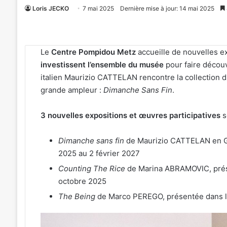
Loris JECKO
7 mai 2025
Dernière mise à jour: 14 mai 2025
Le
Centre Pompidou Metz
accueille de nouvelles ex
investissent l’ensemble du musée
pour faire découvri
italien Maurizio CATTELAN rencontre la collection
grande ampleur :
Dimanche Sans Fin
.
3 nouvelles expositions et œuvres participatives
s
Dimanche sans fin
de Maurizio CATTELAN en Gra
2025 au 2 février 2027
Counting The Rice
de Marina ABRAMOVIC, prése
octobre 2025
The Being
de
Marco PEREGO, présentée dans l
Kaza,