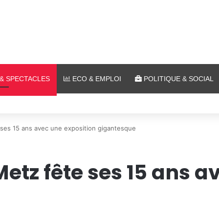
& SPECTACLES
ECO & EMPLOI
POLITIQUE & SOCIAL
es et cinéma pour l’édition 2026 de « Ça tombe comme à Gravelotte »
ses 15 ans avec une exposition gigantesque
tz fête ses 15 ans a