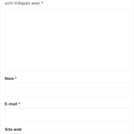
sont indiqués avec
*
C
o
m
m
e
n
t
a
Nom
*
i
r
e
E-mail
*
*
Site web