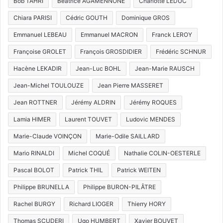
Bob TAHRI
Béatrice AGAMENNONE
Charlotte LEDUC
Chiara PARISI
Cédric GOUTH
Dominique GROS
Emmanuel LEBEAU
Emmanuel MACRON
Franck LEROY
Françoise GROLET
François GROSDIDIER
Frédéric SCHNUR
Hacène LEKADIR
Jean-Luc BOHL
Jean-Marie RAUSCH
Jean-Michel TOULOUZE
Jean Pierre MASSERET
Jean ROTTNER
Jérémy ALDRIN
Jérémy ROQUES
Lamia HIMER
Laurent TOUVET
Ludovic MENDES
Marie-Claude VOINÇON
Marie-Odile SAILLARD
Mario RINALDI
Michel COQUÉ
Nathalie COLIN-OESTERLE
Pascal BOLOT
Patrick THIL
Patrick WEITEN
Philippe BRUNELLA
Philippe BURON-PILÂTRE
Rachel BURGY
Richard LIOGER
Thierry HORY
Thomas SCUDERI
Ugo HUMBERT
Xavier BOUVET