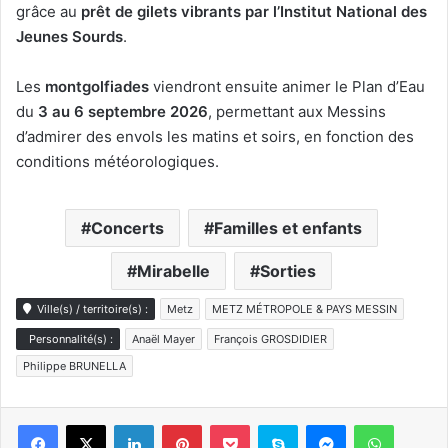
grâce au
prêt de gilets vibrants par l’Institut National des
Jeunes Sourds
.
Les
montgolfiades
viendront ensuite animer le Plan d’Eau
du
3 au 6 septembre 2026
, permettant aux Messins
d’admirer des envols les matins et soirs, en fonction des
conditions météorologiques.
Concerts
Familles et enfants
Mirabelle
Sorties
Ville(s) / territoire(s) :
Metz
METZ MÉTROPOLE & PAYS MESSIN
Personnalité(s) :
Anaël Mayer
François GROSDIDIER
Philippe BRUNELLA
Linkedin
Pinterest
Pocket
Skype
Messenger
WhatsA