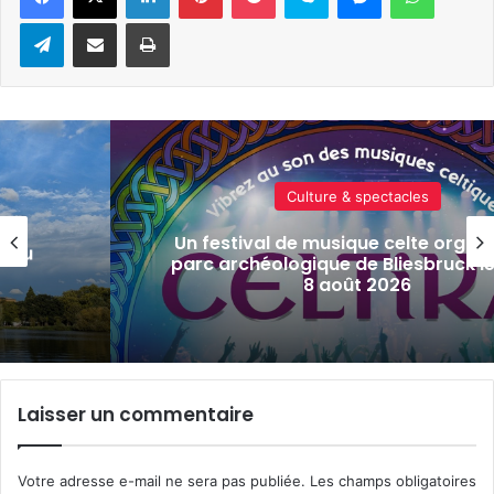
Telegram
Partager par e-mail
Imprimer
Actualité locale & société
isé au
Tout-Metz, armée, sports de comba
s 7 et
actus de la semaine à Metz (31 jui
2026)
Laisser un commentaire
Votre adresse e-mail ne sera pas publiée.
Les champs obligatoires