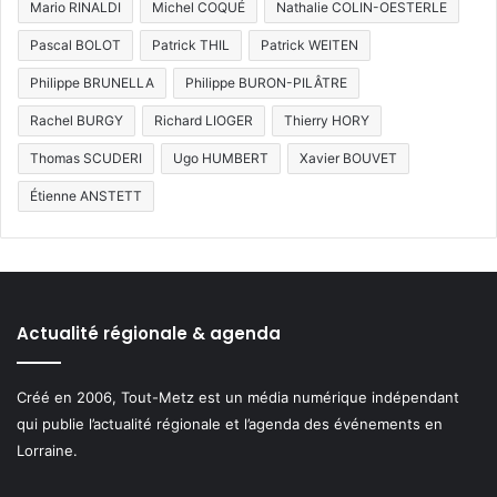
Mario RINALDI
Michel COQUÉ
Nathalie COLIN-OESTERLE
Pascal BOLOT
Patrick THIL
Patrick WEITEN
Philippe BRUNELLA
Philippe BURON-PILÂTRE
Rachel BURGY
Richard LIOGER
Thierry HORY
Thomas SCUDERI
Ugo HUMBERT
Xavier BOUVET
Étienne ANSTETT
Actualité régionale & agenda
Créé en 2006, Tout-Metz est un média numérique indépendant
qui publie l’actualité régionale et l’agenda des événements en
Lorraine.