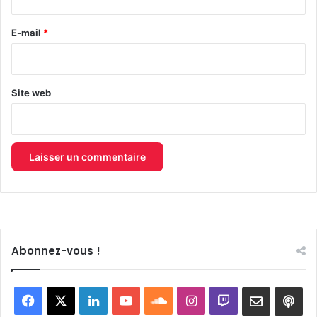
r
e
E-mail
*
*
Site web
Abonnez-vous !
Facebook
X
Linkedin
YouTube
SoundCloud
Instagram
Twitch
Newslett
Goo