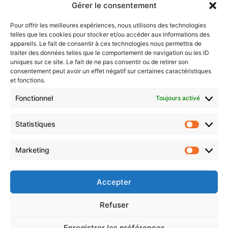
Gérer le consentement
Sentier des lanternes
Pour offrir les meilleures expériences, nous utilisons des technologies
telles que les cookies pour stocker et/ou accéder aux informations des
Newsletter gratuite
appareils. Le fait de consentir à ces technologies nous permettra de
traiter des données telles que le comportement de navigation ou les ID
uniques sur ce site. Le fait de ne pas consentir ou de retirer son
consentement peut avoir un effet négatif sur certaines caractéristiques
et fonctions.
Choisissez : matin, soir ou hebdo ?
Fonctionnel
Toujours activé
Les infos essentielles de la région à lire au moment où cela vous
arrange !
Statistiques
Statistiq
Entrez
votre
Marketing
Marketin
adresse
e-
mail
Accepter
Evénements
Refuser
Enregistrer les préférences
AI now