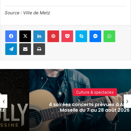
Source : Ville de Metz
Linkedin
Pinterest
Pocket
Skype
Messenger
WhatsA
Telegram
Partager par e-mail
Imprimer
Culture & spectacles
le
4 soirées concerts prévues à Ars-
tz
Moselle du 7 au 28 août 2026