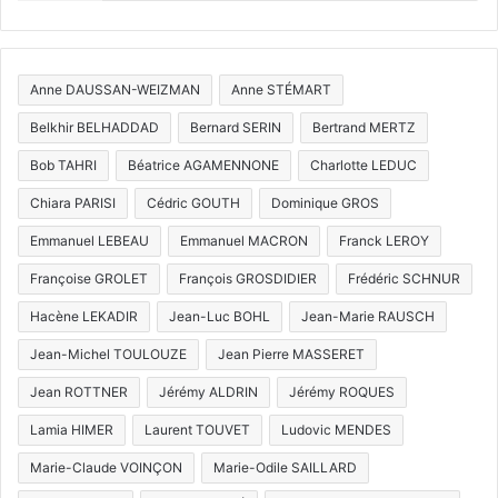
Anne DAUSSAN-WEIZMAN
Anne STÉMART
Belkhir BELHADDAD
Bernard SERIN
Bertrand MERTZ
Bob TAHRI
Béatrice AGAMENNONE
Charlotte LEDUC
Chiara PARISI
Cédric GOUTH
Dominique GROS
Emmanuel LEBEAU
Emmanuel MACRON
Franck LEROY
Françoise GROLET
François GROSDIDIER
Frédéric SCHNUR
Hacène LEKADIR
Jean-Luc BOHL
Jean-Marie RAUSCH
Jean-Michel TOULOUZE
Jean Pierre MASSERET
Jean ROTTNER
Jérémy ALDRIN
Jérémy ROQUES
Lamia HIMER
Laurent TOUVET
Ludovic MENDES
Marie-Claude VOINÇON
Marie-Odile SAILLARD