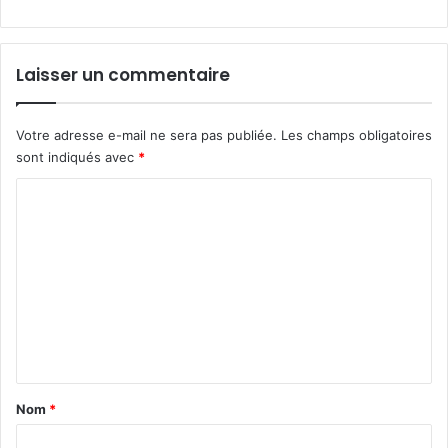
Laisser un commentaire
Votre adresse e-mail ne sera pas publiée.
Les champs obligatoires
sont indiqués avec
*
C
o
m
m
e
n
t
a
Nom
*
i