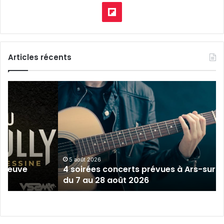
pod
Flipboard
Articles récents
4
soirées
concerts
prévues
à
Ars-
sur-
Moselle
5 août 2026
épreuve
4 soirées concerts prévues à Ars-sur-
du
du 7 au 28 août 2026
7
au
28
août
2026