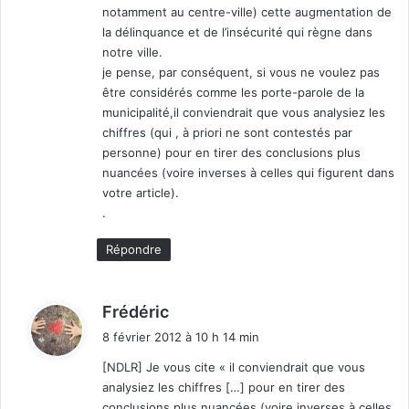
notamment au centre-ville) cette augmentation de
la délinquance et de l’insécurité qui règne dans
notre ville.
je pense, par conséquent, si vous ne voulez pas
être considérés comme les porte-parole de la
municipalité,il conviendrait que vous analysiez les
chiffres (qui , à priori ne sont contestés par
personne) pour en tirer des conclusions plus
nuancées (voire inverses à celles qui figurent dans
votre article).
.
Répondre
d
Frédéric
i
8 février 2012 à 10 h 14 min
t
[NDLR] Je vous cite « il conviendrait que vous
analysiez les chiffres […] pour en tirer des
:
conclusions plus nuancées (voire inverses à celles