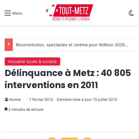
Sw
Menu
Reconstitution, spectacles et cinéma pour l’édition 2026 de « Ça tombe comme à Gravelotte »
Actualité locale & société
Délinquance à Metz : 40 805
interventions en 2011
Aurore
7 février 2012
Dernière mise à jour: 15 juillet 2013
2 minutes de lecture