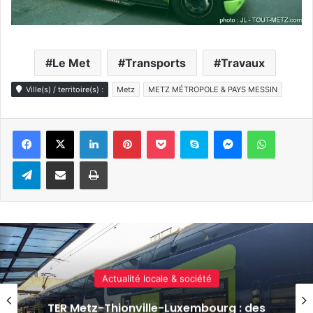
Le Met
Transports
Travaux
Ville(s) / territoire(s) :
Metz
METZ MÉTROPOLE & PAYS MESSIN
Linkedin
Pinterest
Pocket
Skype
Messenger
WhatsA
Telegram
Partager par e-mail
Imprimer
Actualité locale & société
Metz : le réseau Met’ renforce ses lignes