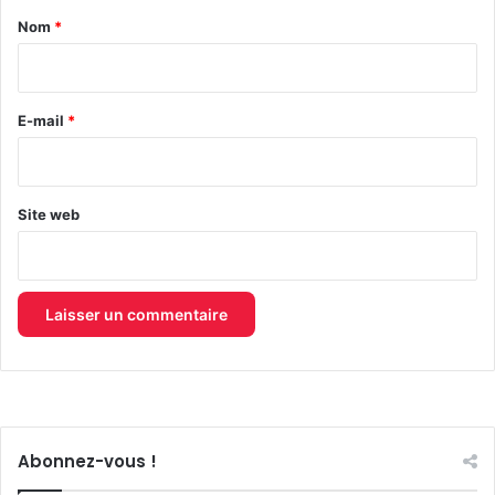
a
Nom
*
i
r
e
E-mail
*
*
Site web
Abonnez-vous !