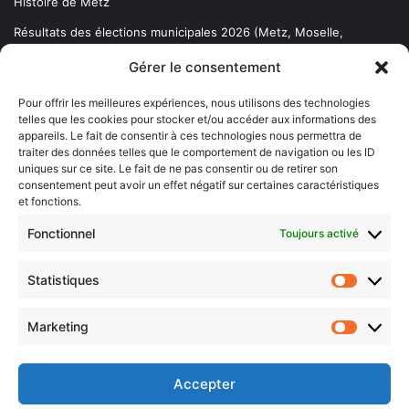
Histoire de Metz
Résultats des élections municipales 2026 (Metz, Moselle,
Lorraine)
Gérer le consentement
Sentier des lanternes
Pour offrir les meilleures expériences, nous utilisons des technologies
telles que les cookies pour stocker et/ou accéder aux informations des
Newsletter gratuite
appareils. Le fait de consentir à ces technologies nous permettra de
traiter des données telles que le comportement de navigation ou les ID
uniques sur ce site. Le fait de ne pas consentir ou de retirer son
consentement peut avoir un effet négatif sur certaines caractéristiques
et fonctions.
Choisissez : matin, soir ou hebdo ?
Fonctionnel
Toujours activé
Les infos essentielles de la région à lire au moment où cela vous
arrange !
Statistiques
Statistiq
Entrez
votre
Marketing
Marketin
adresse
e-
mail
Accepter