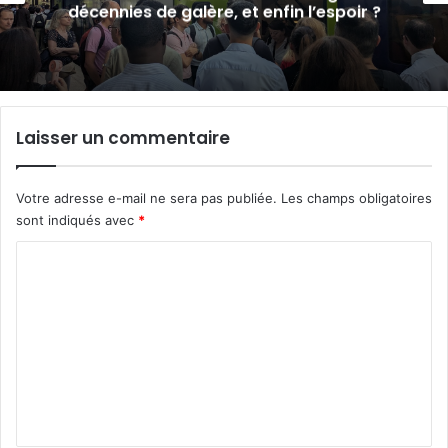
ce 14 juillet 2026
Laisser un commentaire
Votre adresse e-mail ne sera pas publiée.
Les champs obligatoires
sont indiqués avec
*
C
o
m
m
e
n
t