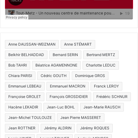
Anne DAUSSAN-WEIZMAN
Anne STÉMART
Belkhir BELHADDAD
Bernard SERIN
Bertrand MERTZ
Bob TAHRI
Béatrice AGAMENNONE
Charlotte LEDUC
Chiara PARISI
Cédric GOUTH
Dominique GROS
Emmanuel LEBEAU
Emmanuel MACRON
Franck LEROY
Françoise GROLET
François GROSDIDIER
Frédéric SCHNUR
Hacène LEKADIR
Jean-Luc BOHL
Jean-Marie RAUSCH
Jean-Michel TOULOUZE
Jean Pierre MASSERET
Jean ROTTNER
Jérémy ALDRIN
Jérémy ROQUES