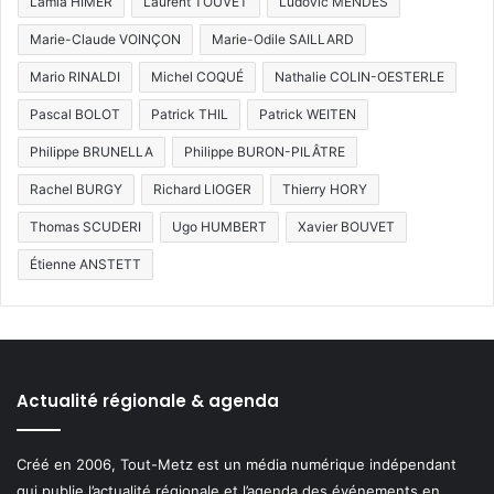
Lamia HIMER
Laurent TOUVET
Ludovic MENDES
Marie-Claude VOINÇON
Marie-Odile SAILLARD
Mario RINALDI
Michel COQUÉ
Nathalie COLIN-OESTERLE
Pascal BOLOT
Patrick THIL
Patrick WEITEN
Philippe BRUNELLA
Philippe BURON-PILÂTRE
Rachel BURGY
Richard LIOGER
Thierry HORY
Thomas SCUDERI
Ugo HUMBERT
Xavier BOUVET
Étienne ANSTETT
Actualité régionale & agenda
Créé en 2006, Tout-Metz est un média numérique indépendant
qui publie l’actualité régionale et l’agenda des événements en